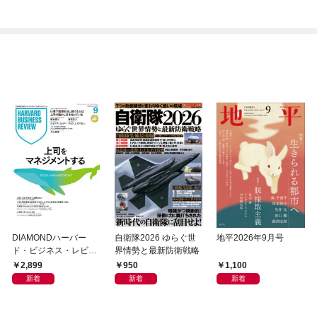
DIAMONDハーバー
自衛隊2026 ゆらぐ世
地平2026年9月号
ド・ビジネス・レビュ
界情勢と最新防衛戦略
ー 2026年9月号 特集
2,899
950
1,100
「上司をマネジメント
新着
新着
新着
する」