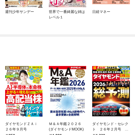
週刊少年サンデー
世界で一番綺麗な姉は
日経マネー
レベル１
ダイヤモンドＺＡｉ
Ｍ＆Ａ年鑑２０２６
ダイヤモンド・セレク
２６年９月号
(ダイヤモンドMOOK)
ト ２６年２月号 総
予測2026