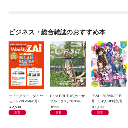
ビジネス・総合雑誌のおすすめ本
ウィークリー・ダイヤ
Casa BRUTUS(カーサ
PASH! 2026年 09月
モンドZAi 26年8月10
ブルータス) 2026年 9
号 いれいす特集号
日・17日合併号
月号 [もっと学べる！
2,530
999
1,100
動物園と水族館]
新着
新着
新着