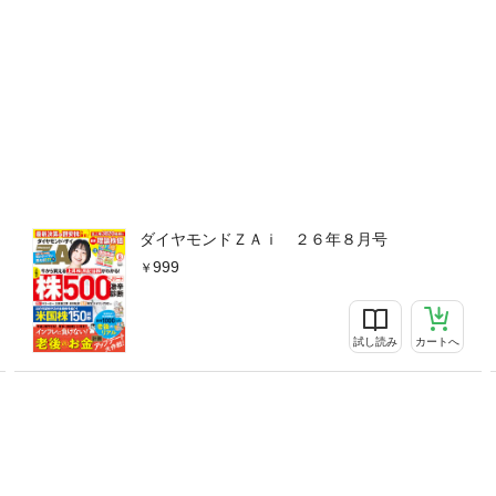
いくらにする?Q11－家計が厳しいけどやめていい?Q12－つみたてる投
を変えていい?Q14－「毎月」と「毎日」どっちがいい?Q15－買付する
あってもつみたて?Q17－50歳からつみたてを始めても大丈夫?Q18－
てる5人に聞いたつみたてデビューとリアル収支◎第2特集波乱や利上げ
●PART1：高利回り－高配当で株主優待も充実！利回りランキング●PA
望な話題株●PART3：底値が堅い－安全・安心・割安な守りが堅い三安
ジットカード大全［1］ 最初の1枚［2］ とにかく高還元［3］ 一定
魅力的［6］ 投信積立で還元◎人気連載もチェック●10倍株を探せ！IPO
かでIPO株の買いは活発！」●自腹でガチンコ投資！AKB48 株 ガチ
トって？」編●AKB48 武藤十夢のわくわくFX生活ライフ「最終回 日本
ダイヤモンドＺＡｉ ２６年８月号
！VOL.68｢IPOも恋模様も急転回」●マンガどこから来てどこへ行く
999
編はピンチかチャンスか」●人気毎月分配型100本の｢分配金｣速報デー
が全体的にダウン傾向」
試し読み
カートへ