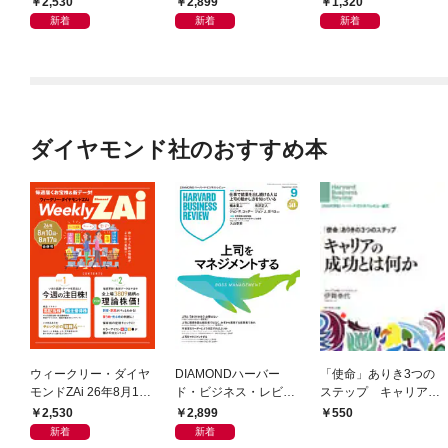
2,530
2,899
1,320
「上司をマネジメント
新着
新着
新着
する」
ダイヤモンド社のおすすめ本
ウィークリー・ダイヤ
DIAMONDハーバー
「使命」ありき3つの
モンドZAi 26年8月10
ド・ビジネス・レビュ
ステップ キャリアの
日・17日合併号
ー 2026年9月号 特集
成功とは何か
2,530
2,899
550
「上司をマネジメント
新着
新着
する」