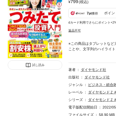
799
(税込)
ポイン
7
pt
獲得
dカード利用でさらにポイント+2
返品不可
※この商品はタブレットなど
ことや、文字列のハイライト
作成されており、タブレット
ライトや検索、辞書の参照、
注意ください。著作権等の問
試し読み
著者
ダイヤモンド社
れないコンテンツがございま
作った株入門ダイジェスト版
出版社
ダイヤモンド社
オトクに!?」●TOPIC2
ジャンル
ビジネス・総合
った2022年の強い株－日本
レーベル
ダイヤモンドＺ
保守的で中期で株価が回復する
透し復活する内需株8◎第1
シリーズ
ダイヤモンドＺ
SAやiDeCoを徹底解説Q
電子版配信開始日
2022/05
つみたてるの?Q5－オトク
どの投信を買えばいい?Q7－
ファイルサイズ
58.90 MB