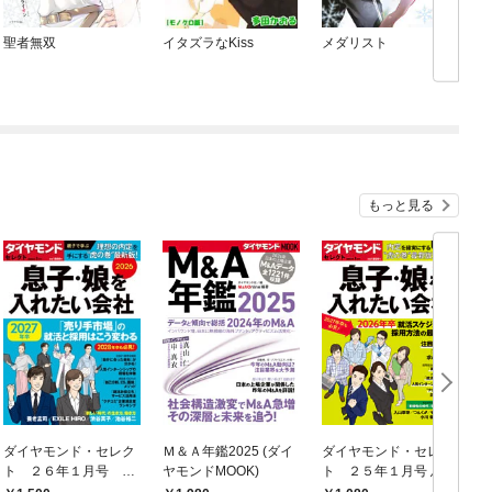
聖者無双
イタズラなKiss
メダリスト
もっと見る
ダイヤモンド・セレク
Ｍ＆Ａ年鑑2025 (ダイ
ダイヤモンド・セレク
ト ２６年１月号 息
ヤモンドMOOK)
ト ２５年１月号 息
子・娘を入れたい会社
子・娘を入れたい会社