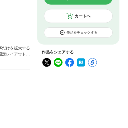
カートへ
作品をチェックする
字だけを拡大する
作品をシェアする
固定レイアウトで
、文字列のハイ
部異なります。ご
スなどご利用にな
読める！ZAiが
と納税が物価高で
報！最新決算でわか
CK①会社予想が
コロナの生活が浸
ン編つみたてNI
Q4－何を買って
法を伝授！Q6－
てる！ やめるべ