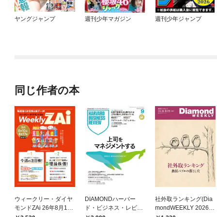
ヤングジャンプ
週刊少年マガジン
週刊少年ジャンプ
同じ作者の本
ウィークリー・ダイヤ
DIAMONDハーバー
社外取ランキング(Dia
モンドZAi 26年8月10
ド・ビジネス・レビュ
mondWEEKLY 2026年
日・17日合併号
ー 2026年9月号 特集
8/8・15合併号)