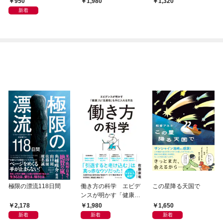
950
1,980
1,320
新着
極限の漂流118日間
働き方の科学 エビデ
この星降る天国で
ンスが明かす「健康」
も「生産性」も手に入
2,178
1,980
1,650
れる方法
新着
新着
新着