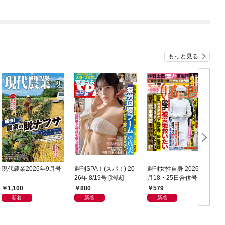
もっと見る
現代農業2026年9月号
週刊SPA！(スパ！) 20
週刊女性自身 2026年8
サ
26年 8/19号 [雑誌]
月18・25日合併号
／
1,100
880
579
新着
新着
新着