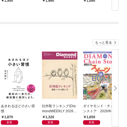
1,500
1,980
1,080
2026
2025
もっと見る
あきれるほど小さい習
社外取ランキング(Dia
ダイヤモンド・チェー
慣
mondWEEKLY 2026年
ンストア 2026年8月
8/8・15合併号)
1日・15日号
1,870
1,320
1,650
新着
新着
新着