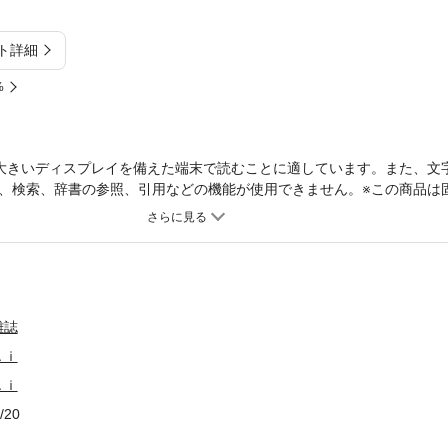
ト詳細
%
大きいディスプレイを備えた端末で読むことに適しています。また、文
、検索、辞書の参照、引用などの機能が使用できません。※この商品は
など大きいディスプレイを備えた端末で読むことに適しています。また
引用などの機能が使用できません。※電子版では、紙の雑誌と内容が一
題で掲載されないページや写真、また、プレゼント企画やWEBサービ
す。あらかじめご了承ください。◎別冊付録75万部売れた株の本が付録で
！◎ニュースチャンネル●TOPIC1「生活必需品を賢くゲット！ふるさ
「円安時代の資産防衛！米国の高配当株ランキングトップ100◎巻頭特集速
雑誌
電産、アドバンテストが買いに！人気のド定番20銘柄の売買診断もCHE
Ａｉ
株8CHECK②市場予想を上回る高い成長力が魅力の株8CHECK③脱
特集キホンからオススメ投信まで大事なコトだけ！つみたて投資入門●キホ
Ａｉ
1－つみたて投資は必要?Q2－どうなれば儲かる?Q3－どんな人に向いてる?
/20
な制度って？●実践編投信を買うならこの1本！を紹介急落や損した時対処
口座はどこで開けばいい? Q8－いま始めても大丈夫なの!?Q9－損が出