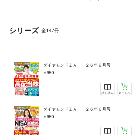
き?Q10－つみたての金額は
い?Q13－つみたてする会社
る?Q16－まとまったお金が
いつ売ればいい?●もう始め
シリーズ
株で値上がりと利回りゲット！
全147冊
－不人気&売られすぎ前途有
するカードの序列が激変！クレ
買物が絶対トク［5］ 特典が
4月編「新興株市場が不調のな
ズン｢株価50倍のアルファベッ
ダイヤモンドＺＡｉ ２６年９月号
株入門マンガ恋する 株式相場
950
以外に何が変わった？東証再
傾向から一転、4月は利回り
試し読み
カートへ
ダイヤモンドＺＡｉ ２６年６月号
950