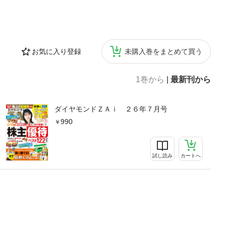
信を変更してい
日は何日に設定す
つみたてＮＩＳＡは
で人気急騰！割安
RT2：10倍狙い
お気に入り登録
未購入巻をまとめて買う
株◎第3特集トク
利用で無料［4］
1巻から
|
最新刊から
株研究所2022年
バトルサード・シー
だけがハト!?」●
ダイヤモンドＺＡｉ ２６年７月号
のか日本国「名前
990
タ！「先月の回復
試し読み
カートへ