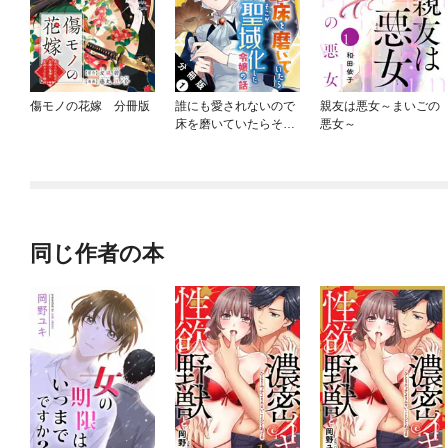
傷モノの花嫁 分冊版
誰にも愛されないので
親友は悪女～まいごの
床を磨いていたらそこ
悪女～
が聖域化した令嬢の話
（コミック） 分冊版
同じ作者の本