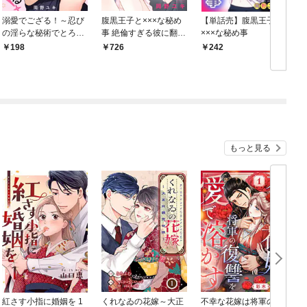
溺愛でござる！～忍び
腹黒王子と×××な秘め
【単話売】腹黒王子と
の淫らな秘術でとろけ
事 絶倫すぎる彼に翻弄
×××な秘め事
る同居生活～1
されてます
198
726
242
もっと見る
紅さす小指に婚姻を 1
くれなゐの花嫁～大正
不幸な花嫁は将軍の復