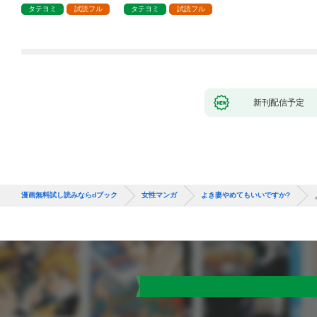
タテヨミ
試読フル
タテヨミ
試読フル
新刊配信予定
漫画無料試し読みならdブック
女性マンガ
よき妻やめてもいいですか?