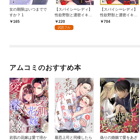
女の期限はいつまでで
【スパイシーレディ】
【スパイシーレディ】
すか？ 1
性欲野獣と濃密イキ～
性欲野獣と濃密イキ～
ひとりエッチよりエロ
ひとりエッチよりエロ
220
165
704
いことシてあげる (1)
いことシてあげる【合
試読フル
冊版】
アムコミのおすすめ本
岩肌の花嫁は愛で溶か
最恐上司と同棲したら
偽りの婚姻で愛をあざ