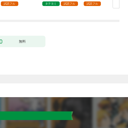
試読フル
タテヨミ
試読フル
試読フル
無料