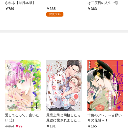
される【単行本版】 1
は二度目の人生で溺愛
巻
される 1巻
385
789
363
試読フル
愛してるって、言いた
最恐上司と同棲したら
十億のアレ。～吉原い
い 1話
最強に愛されました 1
ちの花魁～ 1
巻
154
99
181
165