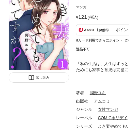
マンガ
121
(税込)
ポイン
1
pt
獲得
dカード利用でさらにポイント+2
返品不可
「私の生活は、人生はずっと
ためにも家事と育児は完璧に
身の友人に育児のダメ出しを
試し読み
著者
岡野ユキ
出版社
アムコミ
ジャンル
女性マンガ
レーベル
COMICホリデイ
シリーズ
よき妻やめてもい