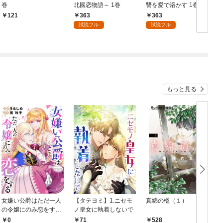
巻
北國恋物語～ 1巻
讐を愛で溶かす 1巻
363
363
121
試読フル
試読フル
もっと見る
女嫌い公爵はただ一人
【タテヨミ】1.ニセモ
真綿の檻（１）
の令嬢にのみ恋をする
ノ皇女に執着しないで
む
（分冊版）第１話
0
71
528