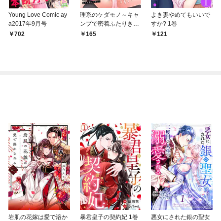
Young Love Comic ay
理系のケダモノ～キャ
よき妻やめてもいいで
a2017年9月号
ンプで密着ふたりき
すか? 1巻
り、こんなにスゴいな
702
165
121
んて聞いてない！～(1)
岩肌の花嫁は愛で溶か
暴君皇子の契約妃 1巻
悪女にされた銀の聖女