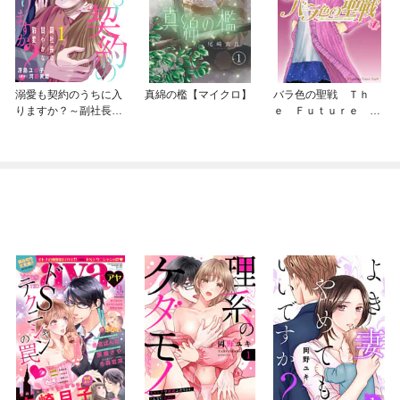
溺愛も契約のうちに入
真綿の檻【マイクロ】
バラ色の聖戦 Ｔｈ
りますか？～副社長の
ｅ Ｆｕｔｕｒｅ ｉ
甘やかな豹変～【分冊
ｓ ｉｎ ｏｕｒ Ｈ
版】
ａｎｄｓ！