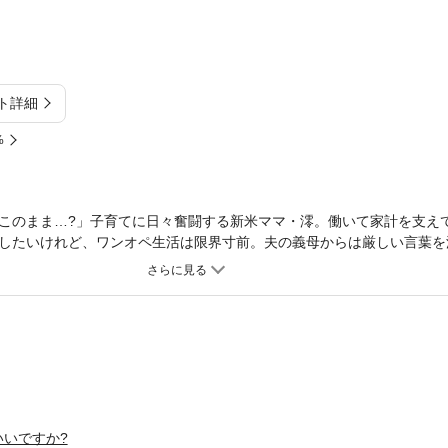
ト詳細
%
このまま…?」子育てに日々奮闘する新米ママ・澪。働いて家計を支え
したいけれど、ワンオペ生活は限界寸前。夫の義母からは厳しい言葉を
され、ストレスが積み重なった澪はつい子供に──。
いですか?