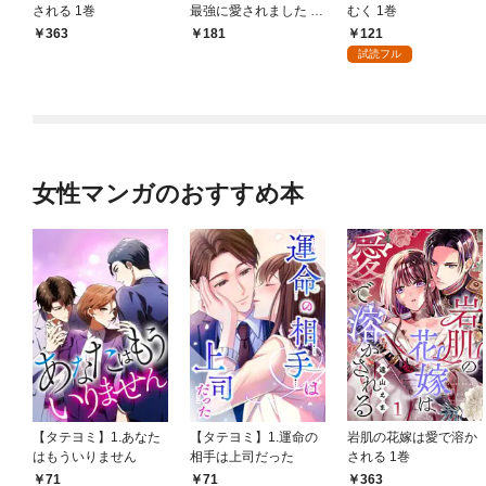
される 1巻
最強に愛されました 1
むく 1巻
巻
121
363
181
試読フル
女性マンガのおすすめ本
【タテヨミ】1.あなた
【タテヨミ】1.運命の
岩肌の花嫁は愛で溶か
はもういりません
相手は上司だった
される 1巻
71
71
363