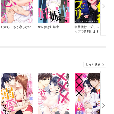
だから、もう恋しない
サレ妻は妊娠中
復讐代行アプリ ～1タ
D
ップで処刑します～
（分冊版）
もっと見る