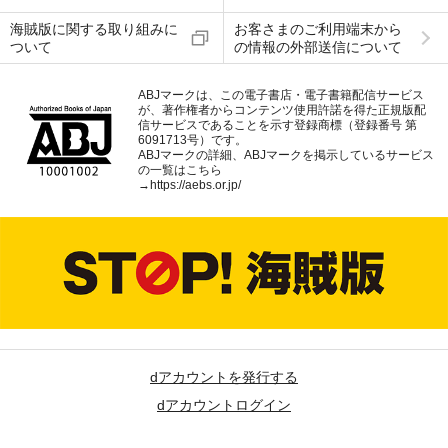
海賊版に関する取り組みに
お客さまのご利用端末から
ついて
の情報の外部送信について
ABJマークは、この電子書店・電子書籍配信サービス
が、著作権者からコンテンツ使用許諾を得た正規版配
信サービスであることを示す登録商標（登録番号 第
6091713号）です。
ABJマークの詳細、ABJマークを掲示しているサービス
の一覧はこちら
→
https://aebs.or.jp/
dアカウントを発行する
dアカウントログイン