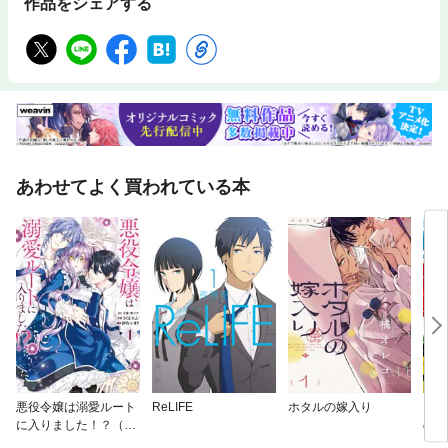
作品をシェアする
あわせてよく買われている本
悪役令嬢は溺愛ルート
ReLIFE
ホタルの嫁入り
自称
に入りました！？（コ
の観
ミック）