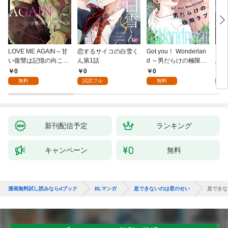
LOVE ME AGAIN～甘
恋するサイコの白雪く
Got you！ Wonderlan
ビバ
い復讐は記憶の向こう
ん第1話
d ～男だらけの極限ラ
鳥は
側～(1)
ブ～(1)
【全
0
0
0
0
無料
試読フル
無料
新刊配信予定
ランキング
キャンペーン
無料
漫画無料試し読みならdブック
BLマンガ
息できないのは君のせい
息できな