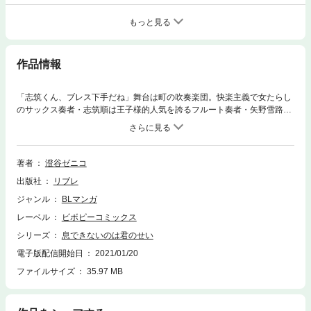
もっと見る
作品情報
「志筑くん、ブレス下手だね」舞台は町の吹奏楽団。快楽主義で女たらし
のサックス奏者・志筑順は王子様的人気を誇るフルート奏者・矢野雪路に
明らかな苦手意識を抱いていた。練習中は一見関わり薄そうな二人だけど
とある利害の一致から、ホテルで密会を重ねていて——!?pixivコミックで
圧倒的人気を誇る「息でき」待望の単行本化！コミックス限定描き下ろし
「朝チュン」収録！電子限定描き下ろしマンガ1Pと未収録の幻のエピソー
著者
澄谷ゼニコ
ドのネームを特別収録！
出版社
リブレ
ジャンル
BLマンガ
レーベル
ビボピーコミックス
シリーズ
息できないのは君のせい
電子版配信開始日
2021/01/20
ファイルサイズ
35.97 MB