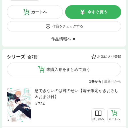
カートへ
今すぐ買う
作品をチェックする
作品情報へ
シリーズ
全7冊
お気に入り登録
未購入巻をまとめて買う
1巻から
|
最新刊から
息できないのは君のせい【電子限定かきおろし
＆おまけ付】
724
試し読み
カートへ