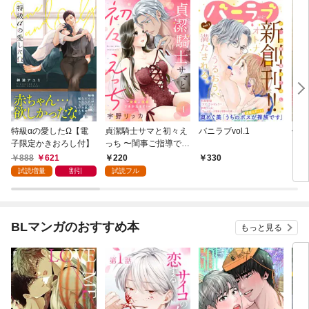
特級αの愛したΩ【電
貞潔騎士サマと初々え
バニラブvol.1
偽者
子限定かきおろし付】
っち 〜閨事ご指導でき
どで
かねます！〜（1）
888
621
220
330
1
試読増量
割引
試読フル
BLマンガのおすすめ本
もっと見る