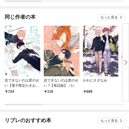
同じ作者の本
もっと見る
息できないのは君のせ
息できないのは君のせ
かわにさざなみ
かわ
い【電子限定かきおろ
い 7【単話版】（1）
冊版
し＆おまけ付】
編】
724
110
689
1
何が
リブレのおすすめ本
もっと見る