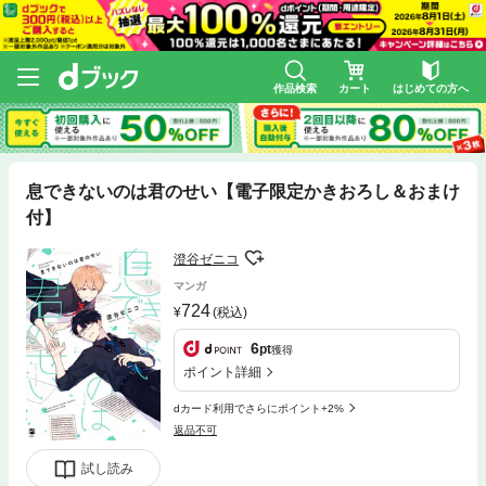
作品検索
カート
はじめての方へ
息できないのは君のせい【電子限定かきおろし＆おまけ
付】
澄谷ゼニコ
マンガ
724
(税込)
6
pt
獲得
ポイント詳細
dカード利用でさらにポイント+2%
返品不可
試し読み