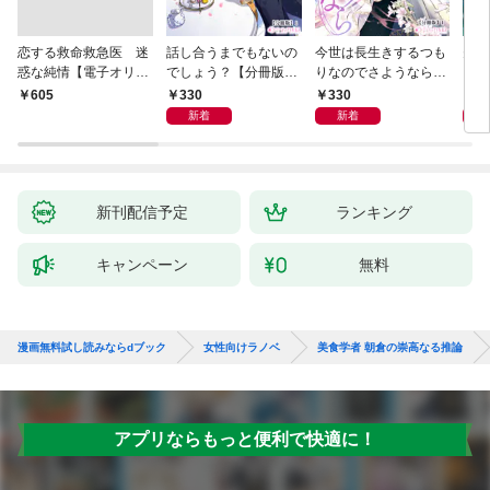
恋する救命救急医 迷
話し合うまでもないの
今世は長生きするつも
夫が
惑な純情【電子オリジ
でしょう？【分冊版】
りなのでさようなら
した
ナル】
1
【分冊版】1
ます
330
330
3
￥605
新着
新着
新刊配信予定
ランキング
キャンペーン
無料
漫画無料試し読みならdブック
女性向けラノベ
美食学者 朝倉の崇高なる推論
アプリならもっと便利で快適に！