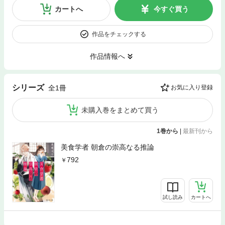
カートへ
今すぐ買う
作品をチェックする
作品情報へ
シリーズ
全1冊
お気に入り登録
未購入巻をまとめて買う
1巻から
|
最新刊から
美食学者 朝倉の崇高なる推論
792
試し読み
カートへ