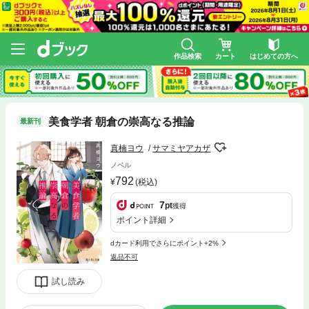
作品検索
カート
はじめての方へ
美食学者 朝倉の崇高なる推論
最新刊
真楠ヨウ
サマミヤアカザ
ノベル
792
(税込)
7
pt
獲得
ポイント詳細
dカード利用でさらにポイント+2%
返品不可
試し読み