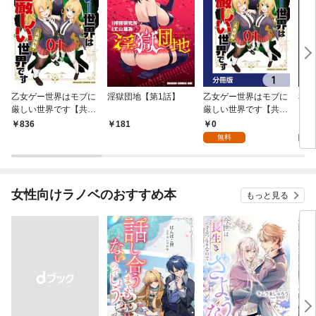
乙女ゲー世界はモブに
淫獄団地【第1話】
乙女ゲー世界はモブに
私、
厳しい世界です【共和
厳しい世界です【共和
をテ
国編】 ０１
国編】【分冊版】 1
パイ
0
0
836
181
を頑
無料
版】
女性向けラノベのおすすめ本
もっと見る