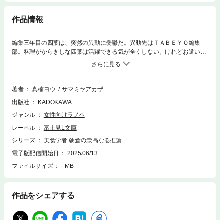
作品情報
編集三年目の四葉は、突然の異動に憂鬱だ。異動先はＴＡＢＥＹＯ編集
部。料理がからきしな四葉は活躍できる気が全くしない。けれどお遣いな
ら、と原稿回収で「癖の強い監修者」在籍の研究室へ向かうと、血まみれ
の白衣を纏った異質な人物がいて――その人こそ癖つよ准教授・朝倉だっ
た。四葉は動揺しながらも出されたマドレーヌ20個を簡単に完食。すると
朝倉はその底なし胃袋に眼をつけ、自分の担当になるよう迫ってきた。料
著者
真楠ヨウ
サマミヤアカザ
理科学で作った料理を平らげてくれれば仕事も捗り利害一致だというけれ
出版社
KADOKAWA
ど……？
ジャンル
女性向けラノベ
レーベル
富士見L文庫
シリーズ
美食学者 朝倉の崇高なる推論
電子版配信開始日
2025/06/13
ファイルサイズ
- MB
作品をシェアする