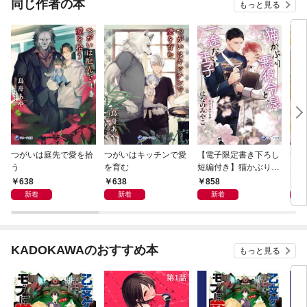
同じ作者の本
もっと見る
つがいは庭先で愛を拾
つがいはキッチンで愛
【電子限定書き下ろし
つが
う
を育む
短編付き】猫かぶり悪
見る
役令息と、一途な王子
638
638
858
7
新着
新着
新着
KADOKAWAのおすすめ本
もっと見る