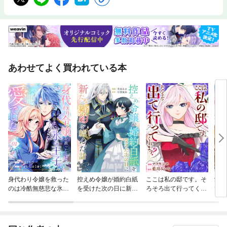
あわせてよく買われている本
身代わり令嬢を救った
控えめ令嬢が婚約白紙
ここは私の邸です。そ
愛さ
のは冷酷無慈悲な氷の
を受けた次の日に新た
ろそろ出て行ってくれ
ても
王子の愛でした
な婚約を結んだ話
ます？（分冊版）
嬢は
付け
る～