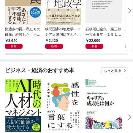
快適さの罠―私たちの
狭間国家の地政学―ロ
石橋湛山全集 第三巻
東洋
祖先が経験した「不快
シア近隣国に学ぶ４つ
―大正８年（１９１
ＩＣ
さ」が人生を充実させ
の生き残り戦略
９）－大正９年（１９
ＩＶ
2,640
2,420
22,000
1,
る
２０）
研究
新着
新着
新着
特集
を担
間の
ビジネス・経済のおすすめ本
もっと見る