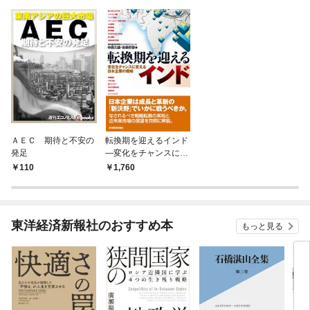
ＡＥＣ 期待と不安の
転換期を迎えるインド
発足
―変化をチャンスに変
える日本企業の戦略
110
1,760
東洋経済新報社のおすすめ本
もっと見る