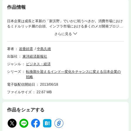
作品情報
日本企業は成長と革新の「新沃野」でいかに戦うべきか。消費市場におけ
るミドルリッチ層の台頭、インフラ市場における多くのメガ開発プロジェ
クトなどの明るい材料を持つインド市場は２０２５年には人口で中国をも
しのぐと言われ、リーマンショックをも耐え高成長を続けてきた。さら
に、製造業の本格的な育成、小売業の外資開放、教育の質の向上、国民の
健康福祉の充実などが、今後の成長・発展の基礎固めが急務となっている
著者
岩垂好彦
中島久雄
が、それらの問題は日本が過去に直面し、対応ノウハウを蓄積してきた分
出版社
東洋経済新報社
野でもある。しかし日本側から積極的に働きかけなければ、数十年に一度
のチャンスをみすみす見逃すこととなる。本書では、新興国インドが成長
ジャンル
ビジネス・経済
を続けるのにいかなる要件が必要かを、「人口動態」「産業構造」「国際
シリーズ
転換期を迎えるインド―変化をチャンスに変える日本企業の
関係」などのいくつかの変局点から分析し、方向性を明らかにする。中国
戦略
で出遅れた、あの苦い経験を再び味わわないために、インド市場の成長と
革新の「新沃野」で日本企業がいかに戦うべきか、その戦略転換の実相
電子版配信開始日
2013/06/18
と、インド近未来市場の展望を、野村総合研究所の独自調査に基づいて克
ファイルサイズ
22.67 MB
明に解説した一冊。
作品をシェアする