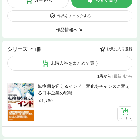
カートへ
今すぐ買う
作品をチェックする
作品情報へ
シリーズ
全1冊
お気に入り登録
未購入巻をまとめて買う
1巻から
|
最新刊から
転換期を迎えるインド―変化をチャンスに変え
る日本企業の戦略
1,760
カートへ