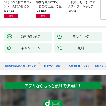
AI時代の人材マネジメ
感性を言葉にする
「使命」ありき3つの
決定
ント 人間の価値を最
「自分の言葉」で生き
ステップ キャリアの
字入
大化する条件
るための教科書
成功とは何か
１画
2,420
2,090
1,
550
「言
新着
新着
ト」
新刊配信予定
ランキング
キャンペーン
無料
漫画無料試し読みならdブック
ビジネス・経済
転換期を迎えるインド―変化をチ
アプリならもっと便利で快適に！