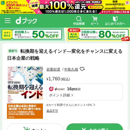
作品検索
カート
はじめての方へ
転換期を迎えるインド―変化をチャンスに変える
最新刊
日本企業の戦略
岩垂好彦
中島久雄
1,760
(税込)
16
pt
獲得
ポイント詳細
dカード利用でさらにポイント+2%
返品不可