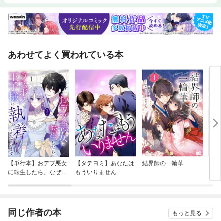
あわせてよく買われている本
【単行本】おデブ悪女
【タテヨミ】あなたは
結界師の一輪華
バッ
に転生したら、なぜか
もういりません
ロイ
ラスボス王子様に執着
今世
されています
りが
てく
OMI
同じ作者の本
もっと見る