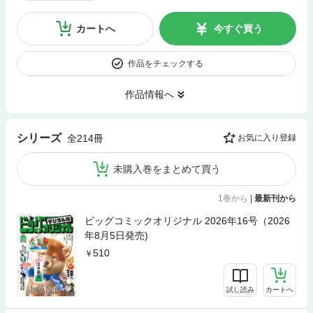
カートへ
今すぐ買う
作品をチェックする
作品情報へ
シリーズ
全214冊
お気に入り登録
未購入巻をまとめて買う
1巻から
|
最新刊から
ビッグコミックオリジナル 2026年16号（2026
年8月5日発売)
510
試し読み
カートへ