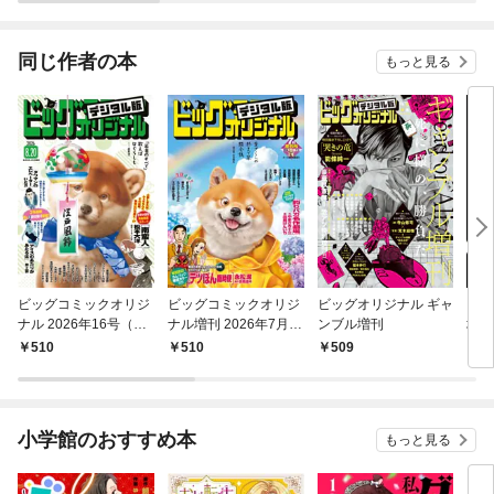
同じ作者の本
もっと見る
ビッグコミックオリジ
ビッグコミックオリジ
ビッグオリジナル ギャ
ビッ
ナル 2026年16号（20
ナル増刊 2026年7月増
ンブル増刊
増刊
26年8月5日発売)
刊号（2026年6月12日
510
510
509
5
発売）
小学館のおすすめ本
もっと見る