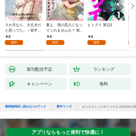
３か月なら、大丈夫だ
妻よ、僕の恋人になっ
ヒトグイ 第1話
世界
と思ってた。～留学し
てくれませんか？ 第1
レベ
た僕の留守中に、一途
話
0
0
0
0
な彼女が汚されるまで
無料
無料
無料
～ 1話
新刊配信予定
ランキング
キャンペーン
無料
漫画無料試し読みならdブック
青年マンガ
ビッグコミックオリジナル 2026年11号
アプリならもっと便利で快適に！