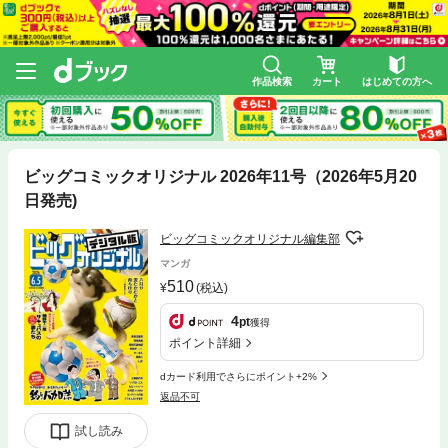
作品検索
カート
はじめての方へ
ビッグコミックオリジナル 2026年11号（2026年5月20
日発売)
ビッグコミックオリジナル編集部
マンガ
510
(税込)
4
pt
獲得
ポイント詳細
dカード利用でさらにポイント+2%
返品不可
試し読み