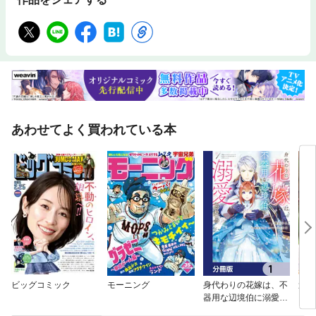
あわせてよく買われている本
ビッグコミック
モーニング
身代わりの花嫁は、不
週刊
器用な辺境伯に溺愛さ
ピリ
れる【分冊版】