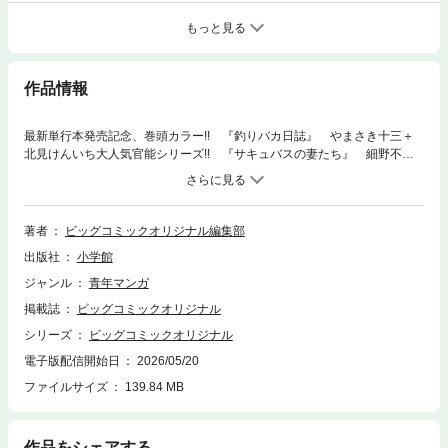
もっと見る
作品情報
最新単行本発売記念、巻頭カラー!! 『釣りバカ日誌』 やまさき十三＋
北見けんいち大人気官能シリーズ!! 『サキュバスの妻たち』 細野不二
彦連載再開!! 『んば！』 熱焼江うお●南蛮人 松本大洋 原案：シリ
ル・ペドロサ ●ポーさん キューライス ●いけない二人 稲岡和佐 ●
深夜食堂 安倍夜郎 ●親GoGoGo 吉田戦車 ●卑弥呼 リチャード・ウ
ー＋中村真理子 ●昭和天皇物語 能條純一 原作：半藤一利（『昭和
著者
ビッグコミックオリジナル編集部
史』平凡社刊） 監修：志波秀宇 ●黄昏流星群 弘兼憲史 ●ミワさんな
出版社
小学館
りすます 青木U平 ●大市民 がん闘病記 柳沢きみお ●コンクリート
の船 村上たかし ●公事師の弁 田島隆＋星野泰視 ●れむ a stray cat
ジャンル
青年マンガ
山本おさむ ●看護助手のナナちゃん 野村知紗 ●百年川柳 業田良家●
掲載誌
ビッグコミックオリジナル
充実コラム!![和食の喪失-海と川から絶えていく-] 芦野一青※『ビッグコミ
ックオリジナル』デジタル版には、紙版の付録、特典等は含まれません。
シリーズ
ビッグコミックオリジナル
電子版配信開始日
2026/05/20
ファイルサイズ
139.84 MB
作品をシェアする