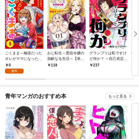
ごくまま～極道だった
おじ転生～悪役令嬢の
グランプリは私ですけ
後宮
オレがママになった話
加齢なる生活～【単
ど何か？ ～自己肯定モ
は謎
～【単話】（１）
話】（１）
ンスターのミスコン無
（１
0
118
237
2
双～【単話】（１）
無料
青年マンガのおすすめ本
もっと見る