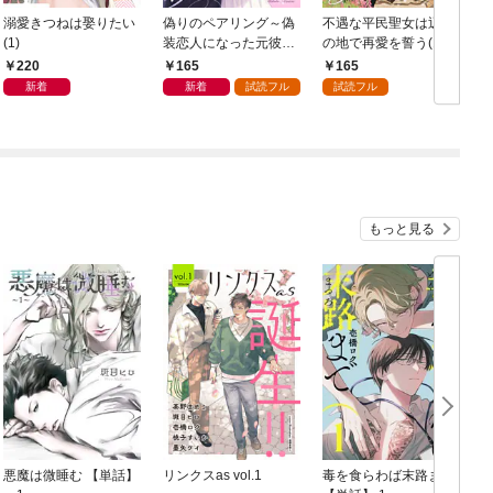
溺愛きつねは娶りたい
偽りのペアリング～偽
不遇な平民聖女は辺境
(1)
装恋人になった元彼は
の地で再愛を誓う(1)
過保護に私を溺愛する
て
220
165
165
～(1)
新着
新着
試読フル
試読フル
もっと見る
悪魔は微睡む 【単話】
リンクスas vol.1
毒を食らわば末路まで