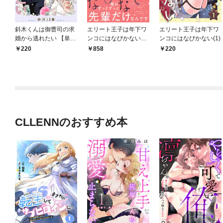
斜木くんは御曹司の求
エリート王子は年下ワ
エリート王子は年下ワ
婚から逃れたい 【単
ンコにはなびかない
ンコにはなびかない(1)
話】 1話
【コミックス版】
220
858
220
CLLENNのおすすめ本