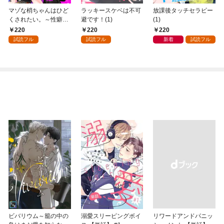
マゾな梢ちゃんはひど
ラッキースケベは不可
放課後タッチセラピー
くされたい。～性癖マ
避です！(1)
(1)
ッチした後輩と欲望の
220
220
220
ままにセックスしたら
試読フル
試読フル
新着
試読フル
～(1)
ビバリウム～籠の中の
溺愛スリーピングボイ
リワードアンドパニッ