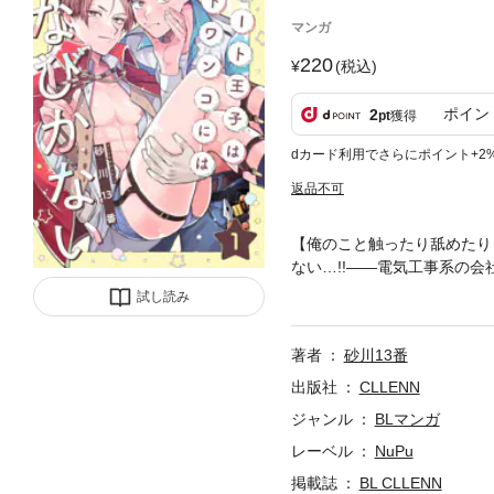
マンガ
220
(税込)
ポイン
2
pt
獲得
dカード利用でさらにポイント+2
返品不可
【俺のこと触ったり舐めたり
ない…!!――電気工事系の
皇志（たかみね こうし）を
試し読み
いつもの高嶺の花のような姿
乾が高峯に長年片思いしてい
著者
砂川13番
触らせてくる、高峯の扇情的
も、興奮が抑えられず、欲望の
出版社
CLLENN
ジャンル
BLマンガ
レーベル
NuPu
掲載誌
BL CLLENN