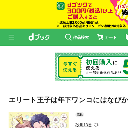
作品検索
カート
エリート王子は年下ワンコにはなびかな
完結
砂川13番