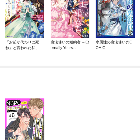
「お前が代わりに死
魔法使いの婚約者 ～Et
水属性の魔法使い@C
ね」と言われた私。妹
ernally Yours～
OMIC
の身代わりに冷酷な辺
境伯のもとへ嫁ぎ、幸
せを手に入れる（コミ
ック）