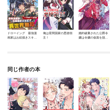
ドローイング 最強漫
俺は星間国家の悪徳領
婚約破棄された公爵令
画家はお絵描きスキル
主！
嬢は令嬢の仮面を脱ぎ
で異世界無双する！
捨てる
同じ作者の本