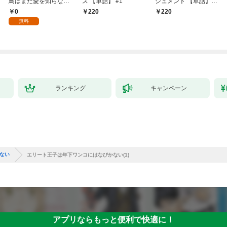
鳥はまだ愛を知らない
ス 【単話】 #1
シュメント 【単話】
【全年齢版】(1)
第1話
0
220
￥220
無料
ランキング
キャンペーン
ない
エリート王子は年下ワンコにはなびかない(1)
アプリならもっと便利で快適に！