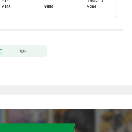
～1～
【単話】 1
【
198
550
264
無料