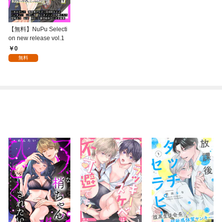
【無料】NuPu Selecti
on new release vol.1
0
無料