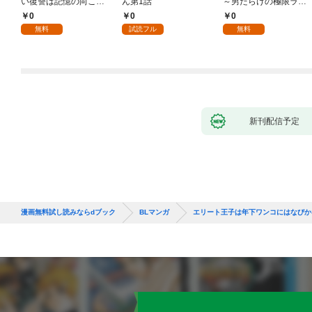
い復讐は記憶の向こう
ん第1話
～男だらけの極限ラブ
側～(1)
～(1)
0
0
0
無料
試読フル
無料
新刊配信予定
漫画無料試し読みならdブック
BLマンガ
エリート王子は年下ワンコにはなびか