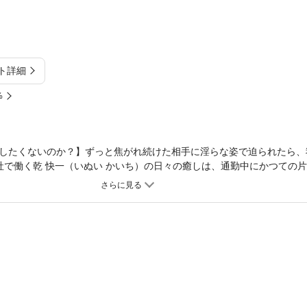
ト詳細
%
したくないのか？】ずっと焦がれ続けた相手に淫らな姿で迫られたら、
会社で働く乾 快一（いぬい かいち）の日々の癒しは、通勤中にかつての
遠くから眺めること。そんなある日、エアコン修理に向かった先で偶然
とは打って変わって、恋人に振られてヤケ酒し、荒れている様子の高峯
たことを知ると、いきなり押し倒してきて!?「憧れの俺に触れるんだぞ
な姿にドキドキが止まらない！失恋してヤケクソになっているだけだと
まま高峯に覆いかぶさってしまい――!!!?