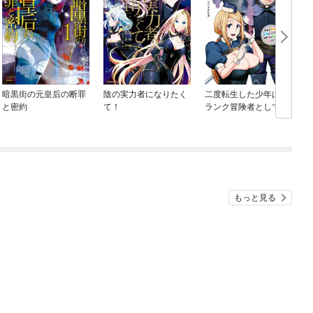
暗黒街の元皇后の断罪
陰の実力者になりたく
二度転生した少年はＳ
と密約
て！
ランク冒険者として平
穏に過ごす ～前世が
賢者で英雄だったボク
は来世では地味に生き
る～
もっと見る