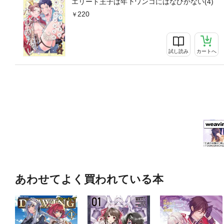
エリート王子は年下ワンコにはなびかない(4)
220
試し読み
カートへ
あわせてよく買われている本