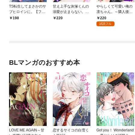
TS転生してまさかのサ
甘え上手な灰塚くんの
やらしくて可愛い俺の
ブヒロインに。【フル
溺愛が止まらない。純
凛ちゃん。～隣人後輩
カラー】(1)
情で、健気で…絶倫！
くんのイキすぎた執着
220
198
220
(1)
にハメ堕とされる～(1)
試読フル
BLマンガのおすすめ本
LOVE ME AGAIN～甘
恋するサイコの白雪く
Got you！ Wonderland