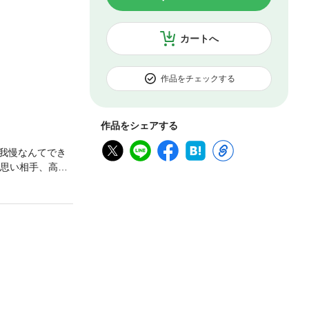
カートへ
作品をチェックする
作品をシェアする
我慢なんてでき
片思い相手、高峯
高峯と再会する。
…。話の流れで
」と自分の胸を
分かっていて