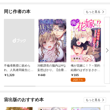
同じ作者の本
もっと見る
不倫准教授に嵌めら
冷酷課長の脳内はHな
俺が花嫁に！？～契約
狼男
れ、人気者同級生に舐
妄想ばかり。【合冊
結婚のはずがまさかの
ール
められて…【電子単行
版】1
溺愛ですか？～1
ギャ
165
￥1,320
440
1
本版】～愛の妄執学園
す 
試読フル
に潜む淫らな罠～
典付
宙出版のおすすめ本
もっと見る