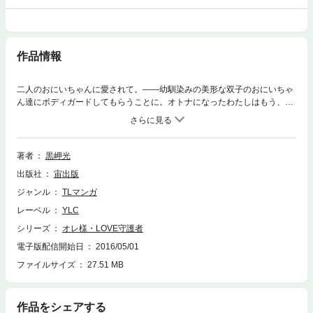
作品情報
二人のおにいちゃんに愛されて。――幼馴染みの美形な双子のおにいちゃ
ん達にボディガードしてもらうことに。オトナになったわたしはもう、妹
なんかじゃないんだから――。LOVE&H満載の大人気読みきりシリーズが
1冊に！
著者
黒岬光
出版社
宙出版
ジャンル
TLマンガ
レーベル
YLC
シリーズ
オレ様・LOVE守護者
電子版配信開始日
2016/05/01
ファイルサイズ
27.51 MB
作品をシェアする