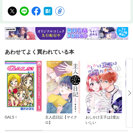
あわせてよく買われている本
GALS！
主人恋日記【マイク
おしかけ王子は2度お
キス
ロ】
いしい