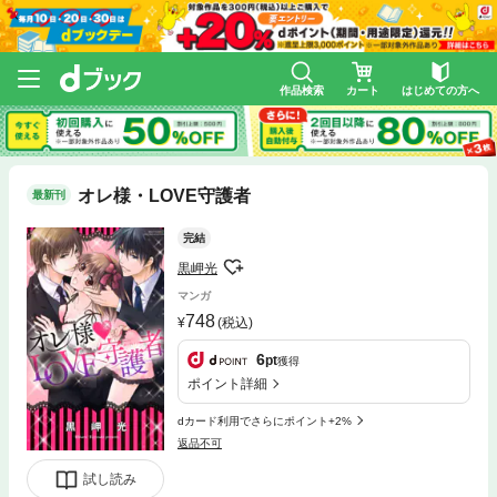
作品検索
カート
はじめての方へ
オレ様・LOVE守護者
最新刊
完結
黒岬光
マンガ
748
(税込)
6
pt
獲得
ポイント詳細
dカード利用でさらにポイント+2%
返品不可
試し読み