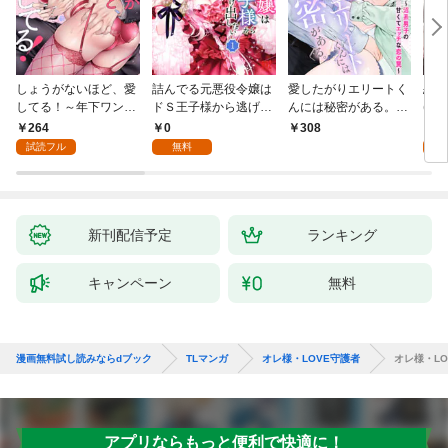
しょうがないほど、愛
詰んでる元悪役令嬢は
愛したがりエリートく
恋は
してる！～年下ワンコ
ドＳ王子様から逃げ出
んには秘密がある。～
(1)
秋くんの一途な溺愛暴
したい 【分冊版】 1
沼系男子の甘くてエッ
264
0
0
308
走中～1
チな恋の罠～(1)
試読フル
無料
新刊配信予定
ランキング
キャンペーン
無料
漫画無料試し読みならdブック
TLマンガ
オレ様・LOVE守護者
オレ様・LO
アプリならもっと便利で快適に！