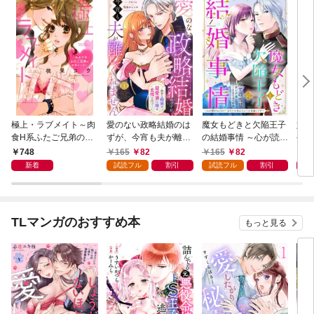
極上・ラブメイト～肉
愛のない政略結婚のは
魔女もどきと欠陥王子
婚約
食H系ふたご兄弟のお
ずが、今宵も夫が離し
の結婚事情 ～心が読め
やし
気にいり～
てくれません～無骨な
ちゃうので、あなたの
器用
748
165
82
165
82
1
将軍は最愛妻に滾る恋
本心なんてお見通しで
た【
新着
試読フル
割引
試読フル
割引
情を注ぐ～【単話売】
す～【単話売】 1話
1話
TLマンガのおすすめ本
もっと見る