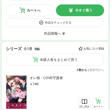
カートへ
今すぐ買う
作品をチェックする
作品情報へ
全1冊
シリーズ
お気に入り登録
完結
未購入巻をまとめて買う
1巻から
|
最新刊から
オレ様・LOVE守護者
748
試し読み
カートへ