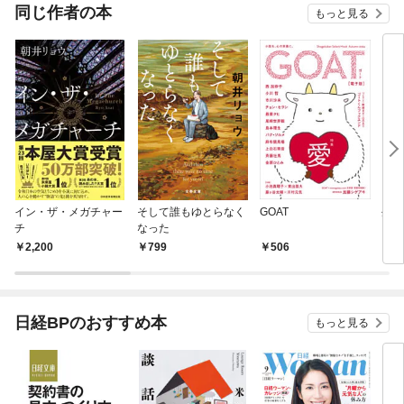
件～
同じ作者の本
もっと見る
イン・ザ・メガチャー
そして誰もゆとらなく
GOAT
生殖
チ
なった
2,200
799
506
1,
日経BPのおすすめ本
もっと見る