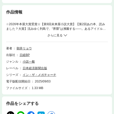
作品情報
☆2026年本屋大賞受賞☆【第9回未来屋小説大賞】【第2回あの本、読み
ました？大賞】沈みゆく列島で、“界隈”は沸騰する――。あるアイドルグ
ループの運営に参画することになった、家族と離れて暮らす男。内向的で
繊細な気質ゆえ積み重なる心労を癒やしたい大学生。仲間と楽しく舞台俳
優を応援していたが、とある報道で状況が一変する女。ファンダム経済を
仕掛ける側、のめり込む側、かつてのめり込んでいた側――世代も立場も
著者
朝井リョウ
異なる３つの視点から、人の心を動かす“物語”の功罪を炙り出す。「神が
出版社
日経BP
いないこの国で人を操るには、“物語”を使うのが一番いいんですよ」
ジャンル
小説一般
レーベル
日本経済新聞出版
シリーズ
イン・ザ・メガチャーチ
電子版配信開始日
2025/09/03
ファイルサイズ
1.33 MB
作品をシェアする