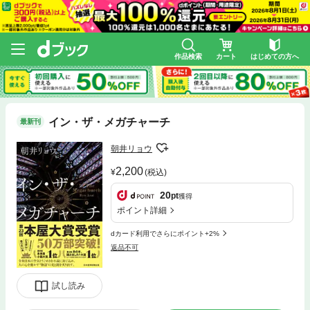
作品検索
カート
はじめての方へ
イン・ザ・メガチャーチ
最新刊
朝井リョウ
2,200
(税込)
20
pt
獲得
ポイント詳細
dカード利用でさらにポイント+2%
返品不可
試し読み