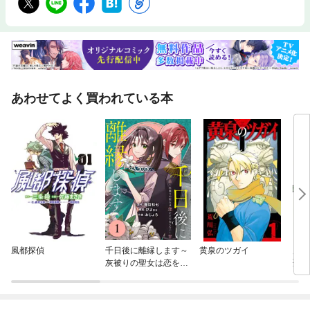
あわせてよく買われている本
風都探偵
千日後に離縁します～
黄泉のツガイ
片田
灰被りの聖女は恋をま
聖に
だ知らない～
の剣
に、
が俺