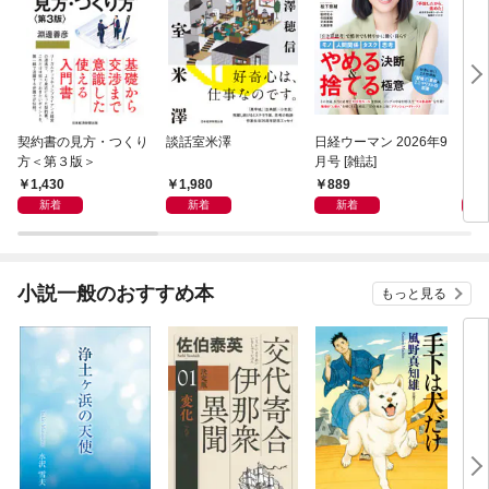
契約書の見方・つくり
談話室米澤
日経ウーマン 2026年9
日経
方＜第３版＞
月号 [雑誌]
ト！
【表
1,430
1,980
889
8
新着
新着
新着
小説一般のおすすめ本
もっと見る