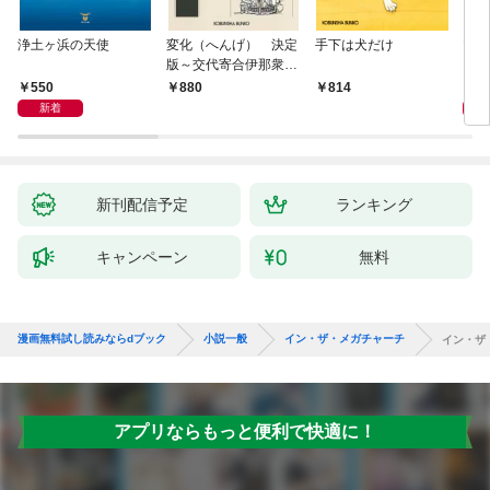
浄土ヶ浜の天使
変化（へんげ） 決定
手下は犬だけ
マリ
版～交代寄合伊那衆異
聞（1）～
550
1,
880
814
新着
新刊配信予定
ランキング
キャンペーン
無料
漫画無料試し読みならdブック
小説一般
イン・ザ・メガチャーチ
イン・ザ
アプリならもっと便利で快適に！