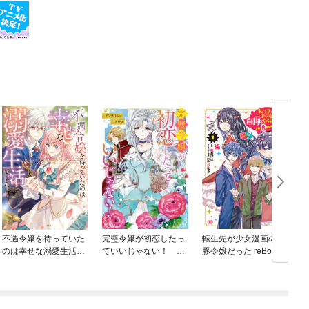
不遇令嬢を待っていた
完璧令嬢が初恋したっ
転生先が少女漫画の白
のは幸せな溺愛生活で
ていいじゃない！ ア
豚令嬢だった reBoooo
した アンソロジーコミ
ンソロジーコミック
t！
ック