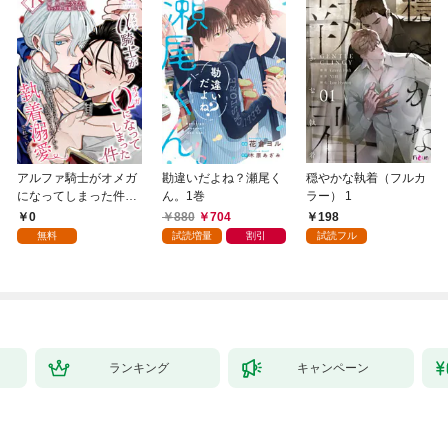
アルファ騎士がオメガ
勘違いだよね？瀬尾く
穏やかな執着（フルカ
になってしまった件～
ん。1巻
ラー） 1
最強α騎士団長の俺
0
880
704
198
が、世話焼きα部下か
無料
試読増量
割引
試読フル
ら執着溺愛されていま
す～【第1話】
ランキング
キャンペーン