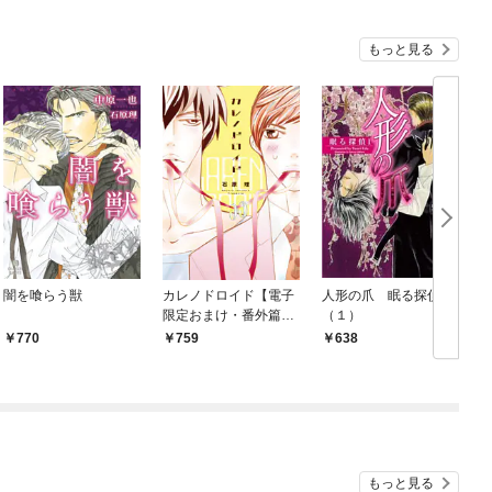
もっと見る
闇を喰らう獣
カレノドロイド【電子
人形の爪 眠る探偵
限定おまけ・番外篇付
（１）
き】
770
759
638
もっと見る