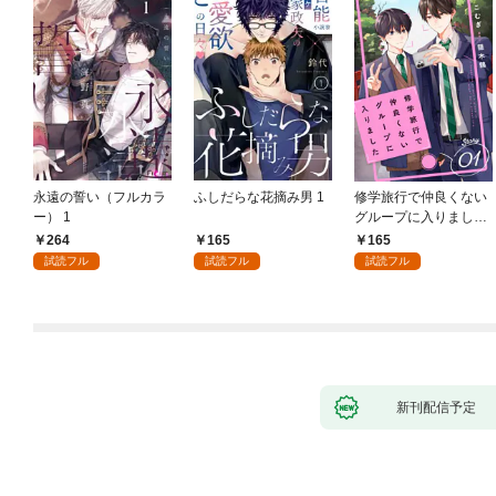
永遠の誓い（フルカラ
ふしだらな花摘み男 1
修学旅行で仲良くない
ー） 1
グループに入りました
【単話版】1巻
264
165
165
試読フル
試読フル
試読フル
新刊配信予定