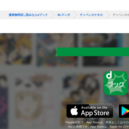
漫画無料試し読みならdブック
BLマンガ
テッペンカケタカ
テッペンカ
Appleのロゴ、App Storeは、米国もしくはそ
Inc.の商標です。App Storeは、Apple In