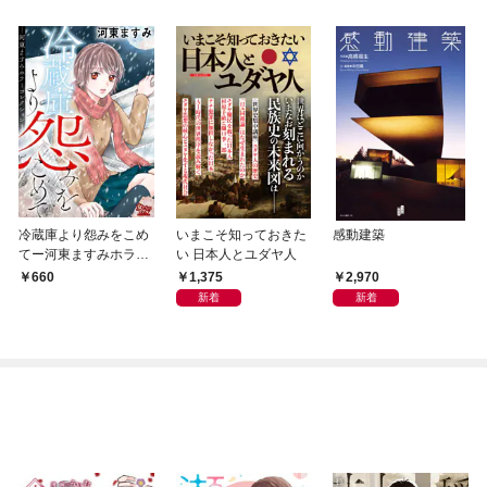
冷蔵庫より怨みをこめ
いまこそ知っておきた
感動建築
てー河東ますみホラー
い 日本人とユダヤ人
コレクション 1ー
1,375
2,970
660
新着
新着