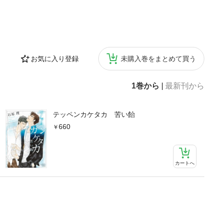
お気に入り登録
未購入巻をまとめて買う
1巻から
|
最新刊から
テッペンカケタカ 苦い飴
660
カートへ