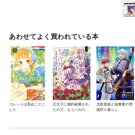
あわせてよく買われている本
コレットは死ぬことに
王太子に婚約破棄され
北欧貴族と猛禽妻の雪
した
たので、もうバカのふ
国狩り暮らし
りはやめようと思いま
す