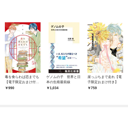
毒を食らわば恋までも
ゲノムの子 世界と日
崖っぷちまで走れ【電
【電子限定おまけ付
本の生殖最前線
子限定おまけ付き】
き】
990
1,034
759