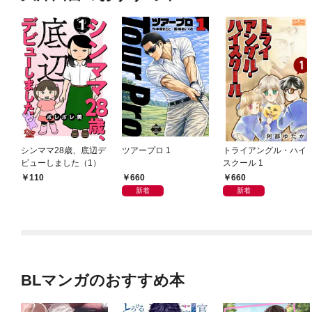
シンママ28歳、底辺デ
ツアープロ 1
トライアングル・ハイ
ビューしました（1）
スクール 1
660
660
110
新着
新着
BLマンガのおすすめ本