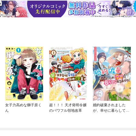
女子力高めな獅子原く
超！！！ 天才発明令嬢
婚約破棄されました
ん
のパワフル領地改革
が、幸せに暮らしてお
りますわ！アンソロジ
ーコミック