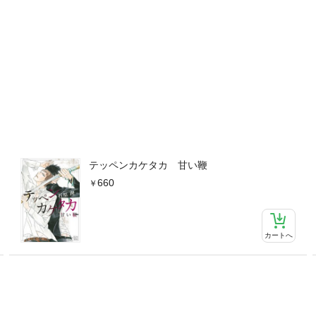
テッペンカケタカ 甘い鞭
660
カートへ