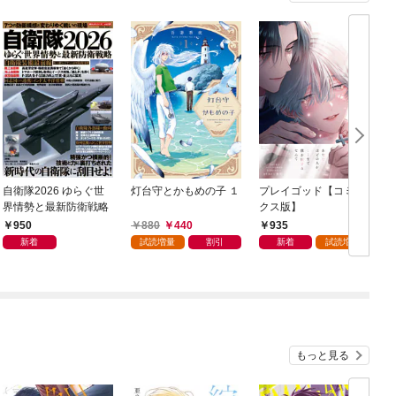
自衛隊2026 ゆらぐ世
灯台守とかもめの子 １
プレイゴッド【コミッ
C
界情勢と最新防衛戦略
クス版】
950
880
440
935
新着
試読増量
割引
新着
試読増量
もっと見る