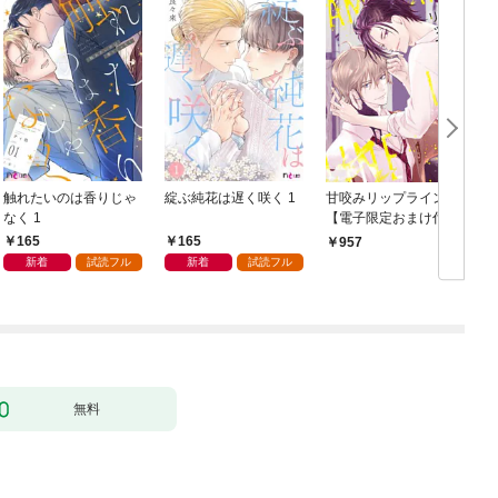
触れたいのは香りじゃ
綻ぶ純花は遅く咲く 1
甘咬みリップライン
F
なく 1
【電子限定おまけ付
き】
165
165
957
新着
試読フル
新着
試読フル
無料