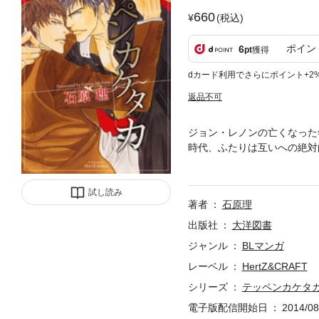
660
(税込)
ポイン
6
pt
獲得
dカード利用でさらにポイント+2
返品不可
ジョン・レノンの亡くなった
時代、ふたりは互いへの絶対
人生を賭けた、男たちの物語
試し読み
著者
石原理
出版社
大洋図書
ジャンル
BLマンガ
レーベル
HertZ&CRAFT
シリーズ
テッペンカケタ
電子版配信開始日
2014/08