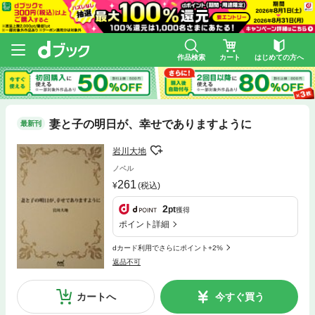
作品検索
カート
はじめての方へ
妻と子の明日が、幸せでありますように
最新刊
岩川大地
ノベル
261
(税込)
2
pt
獲得
ポイント詳細
dカード利用でさらにポイント+2%
返品不可
カートへ
今すぐ買う