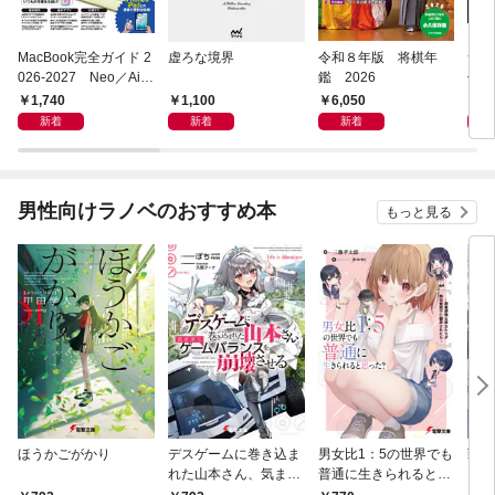
MacBook完全ガイド 2
虚ろな境界
令和８年版 将棋年
つく
026-2027 Neo／Air
鑑 2026
像生
／Pro対応
1,740
1,100
6,050
4,
新着
新着
新着
男性向けラノベのおすすめ本
もっと見る
ほうかごがかり
デスゲームに巻き込ま
男女比1：5の世界でも
戦地
れた山本さん、気まま
普通に生きられると思
カシ
にゲームバランスを崩
った？ ～激重感情な
活を