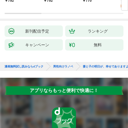
8
792
792
770
壊させる【電子特別
彼女たちが無自覚男子
特典
試
版】
に翻弄されたら～
新刊配信予定
ランキング
キャンペーン
無料
漫画無料試し読みならdブック
男性向けラノベ
妻と子の明日が、幸せであります
アプリならもっと便利で快適に！