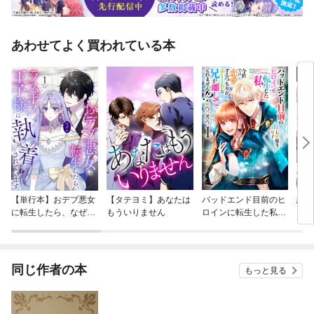
あわせてよく買われている本
【単行本】おデブ悪女
【タテヨミ】あなたは
バッドエンド目前のヒ
結界
に転生したら、なぜか
もういりません
ロインに転生した私、
ラスボス王子様に執着
今世では恋愛するつも
されています
りがチートな兄が離し
てくれません！？@C
OMIC
同じ作者の本
もっと見る