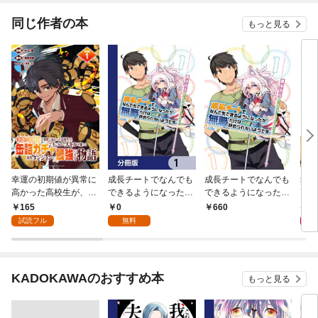
９９の仲間達を手に入
ます
れて元パーティーメン
やり
同じ作者の本
もっと見る
バーと世界に復讐＆
『ざまぁ！』します！
幸運の初期値が異常に
成長チートでなんでも
成長チートでなんでも
幸運
高かった高校生が、缶
できるようになった
できるようになった
高か
詰ガチャで手に入れた
が、無職だけは辞めら
が、無職だけは辞めら
詰ガ
165
0
7
660
スキルを使って現代ダ
れないようです【分冊
れないようです １
スキ
試読フル
無料
ンジョンで最強になる
版】 1
ンジ
物語 連載版：1
物語
KADOKAWAのおすすめ本
もっと見る