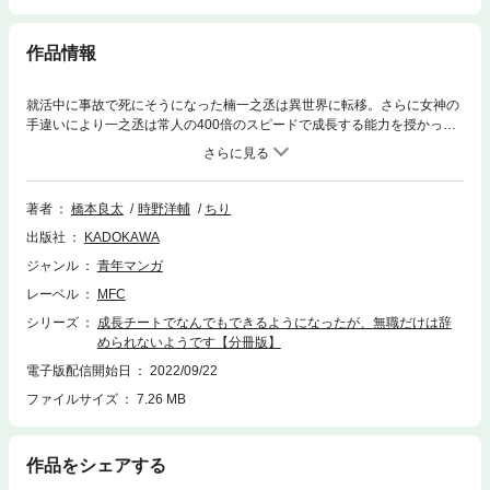
作品情報
就活中に事故で死にそうになった楠一之丞は異世界に転移。さらに女神の
手違いにより一之丞は常人の400倍のスピードで成長する能力を授かっ
た。あまりの成長速度に、一之丞は無職のまま異世界生活を始める。分冊
版第131弾。※本作品は単行本を分割したもので、本編内容は同一のものと
なります。重複購入にご注意ください。
著者
橋本良太
時野洋輔
ちり
出版社
KADOKAWA
ジャンル
青年マンガ
レーベル
MFC
シリーズ
成長チートでなんでもできるようになったが、無職だけは辞
められないようです【分冊版】
電子版配信開始日
2022/09/22
ファイルサイズ
7.26 MB
作品をシェアする