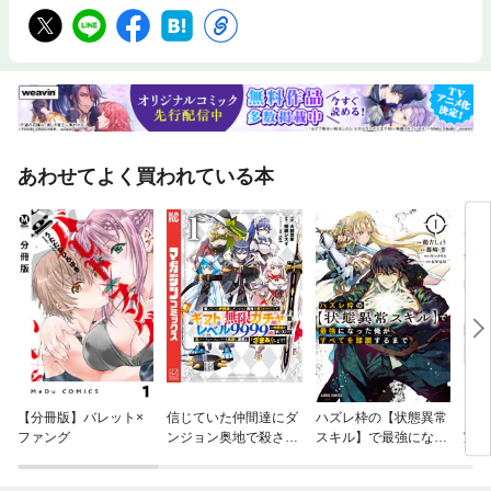
あわせてよく買われている本
【分冊版】バレット×
信じていた仲間達にダ
ハズレ枠の【状態異常
【単
ファング
ンジョン奥地で殺され
スキル】で最強になっ
宣告
かけたがギフト『無限
た俺がすべてを蹂躙す
気で
ガチャ』でレベル９９
るまで
て呪