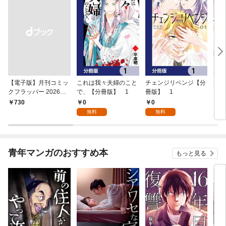
【電子版】月刊コミッ
これは我々夫婦のこと
チェンジリベンジ【分
チェ
クフラッパー 2026年9
で、【分冊版】 1
冊版】 1
月号
0
0
￥730
7
無料
無料
青年マンガのおすすめ本
もっと見る