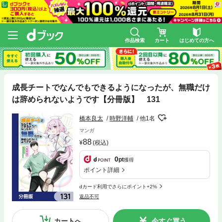
作品検索
カート
はじめての方へ
成長チートでなんでもできるようになったが、無職だけ
は辞められないようです【分冊版】 131
橋本良太
時野洋輔
他1名
マンガ
88
(税込)
0
pt
獲得
ポイント詳細
dカード利用でさらにポイント+2%
返品不可
カートへ
今すぐ買う