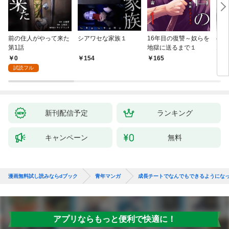
前の住人がやって来た
シアワセな家族１
16年目の復讐～奴らを
ベイ
第1話
地獄に送るまで１
エブ
版】
0
154
165
2
試読フル
新刊配信予定
ランキング
キャンペーン
無料
漫画無料試し読みならdブック
青年マンガ
成長チートでなんでもできるようにな
アプリならもっと便利で快適に！