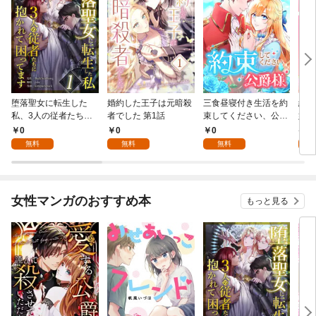
堕落聖女に転生した
婚約した王子は元暗殺
三食昼寝付き生活を約
絶対
私、3人の従者たちに
者でした 第1話
束してください、公爵
嬢は
抱かれて困ってます 第
様 1話
行本
0
0
0
7
1話
無料
無料
無料
試
女性マンガのおすすめ本
もっと見る