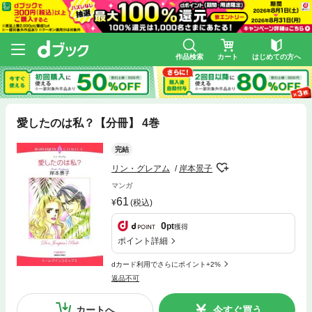
作品検索
カート
はじめての方へ
愛したのは私？【分冊】 4巻
完結
リン・グレアム
岸本景子
マンガ
61
(税込)
0
pt
獲得
ポイント詳細
dカード利用でさらにポイント+2%
返品不可
カートへ
今すぐ買う