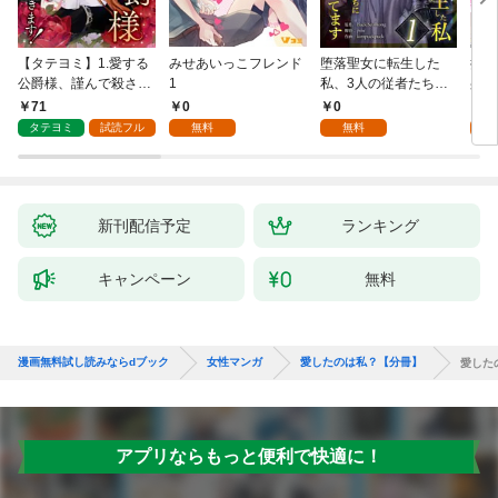
【タテヨミ】1.愛する
みせあいっこフレンド
堕落聖女に転生した
授か
公爵様、謹んで殺させ
1
私、3人の従者たちに
身籠
ていただきます！
抱かれて困ってます 第
して
71
0
0
2
1話
タテヨミ
試読フル
無料
無料
試
新刊配信予定
ランキング
キャンペーン
無料
漫画無料試し読みならdブック
女性マンガ
愛したのは私？【分冊】
愛した
アプリならもっと便利で快適に！