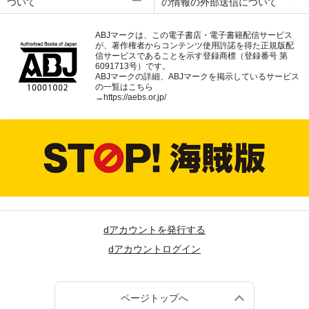
ついて
の情報の外部送信について
ABJマークは、この電子書店・電子書籍配信サービス
が、著作権者からコンテンツ使用許諾を得た正規版配
信サービスであることを示す登録商標（登録番号 第
6091713号）です。
ABJマークの詳細、ABJマークを掲示しているサービス
の一覧はこちら
→
https://aebs.or.jp/
dアカウントを発行する
dアカウントログイン
ページトップへ