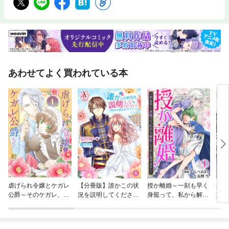
あわせてよく買われている本
虐げられ令嬢とケガレ
【分冊版】誰かこの状
授か離婚～一刻も早く
身に
公爵～そのケガレ、払
況を説明してくださ
身籠って、私から解放
婚約
ってみせます！～
い！ ～契約から始まる
してさしあげます！
れど
ウェディング～
だな
った