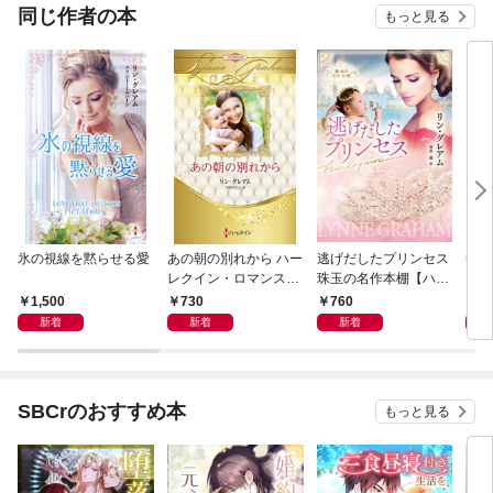
同じ作者の本
もっと見る
氷の視線を黙らせる愛
あの朝の別れから ハー
逃げだしたプリンセス
熱砂
レクイン・ロマンス・
珠玉の名作本棚【ハー
ン・
プレミアム～リン・グ
レクイン文庫版】
アム
1,500
730
760
7
レアム・ベスト・セレ
ム・
新着
新着
新着
クション～【ハーレク
ョン
イン・プレゼンツ作家
ン・
シリーズ別冊版】
リー
SBCrのおすすめ本
もっと見る