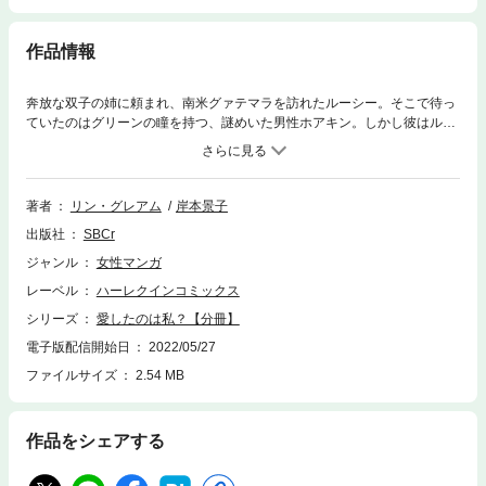
作品情報
奔放な双子の姉に頼まれ、南米グァテマラを訪れたルーシー。そこで待っ
ていたのはグリーンの瞳を持つ、謎めいた男性ホアキン。しかし彼はルー
シーを詐欺師呼ばわりし、借金の全額返済を要求した。 自らの正体を明か
せば、再婚を控えた姉の身が心配だ。 そうして彼女は誤解を解けぬまま、
ホアキンの囚われの身になり・・・。
著者
リン・グレアム
岸本景子
出版社
SBCr
ジャンル
女性マンガ
レーベル
ハーレクインコミックス
シリーズ
愛したのは私？【分冊】
電子版配信開始日
2022/05/27
ファイルサイズ
2.54 MB
作品をシェアする