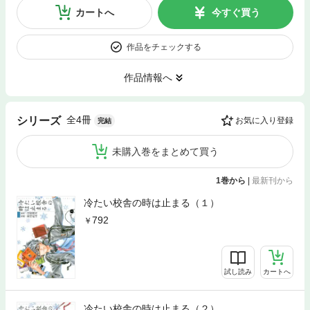
カートへ
今すぐ買う
作品をチェックする
作品情報へ
全4冊
シリーズ
お気に入り登録
完結
未購入巻をまとめて買う
1巻から
|
最新刊から
冷たい校舎の時は止まる（１）
792
試し読み
カートへ
冷たい校舎の時は止まる（２）