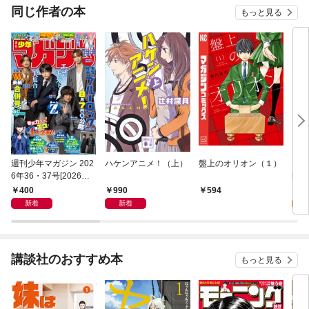
同じ作者の本
もっと見る
週刊少年マガジン 202
ハケンアニメ！（上）
盤上のオリオン（１）
ファ
6年36・37号[2026年8
頭試
月5日発売]
400
990
0
594
新着
新着
講談社のおすすめ本
もっと見る