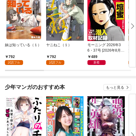
妹は知っている（１）
ヤニねこ（１）
モーニング 2026年3
ゲー
6・37号 [2026年8月6
貴族
日発売]
外れ
792
792
489
7
を駆
試読フル
試読フル
新着
試
して
少年マンガのおすすめ本
もっと見る