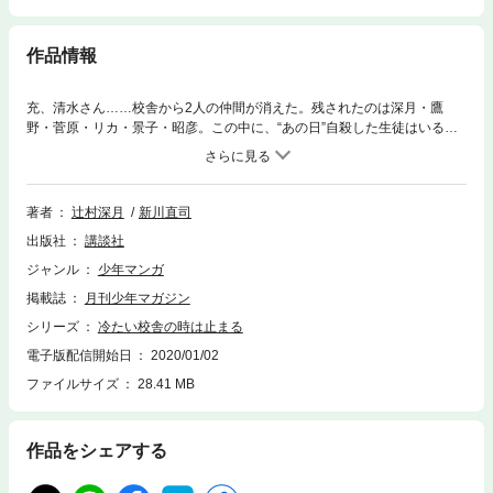
作品情報
充、清水さん……校舎から2人の仲間が消えた。残されたのは深月・鷹
野・菅原・リカ・景子・昭彦。この中に、“あの日”自殺した生徒はいるの
か？ 戸惑いもがく彼らを、更なる悲劇が襲う――!!
著者
辻村深月
新川直司
出版社
講談社
ジャンル
少年マンガ
掲載誌
月刊少年マガジン
シリーズ
冷たい校舎の時は止まる
電子版配信開始日
2020/01/02
ファイルサイズ
28.41 MB
作品をシェアする