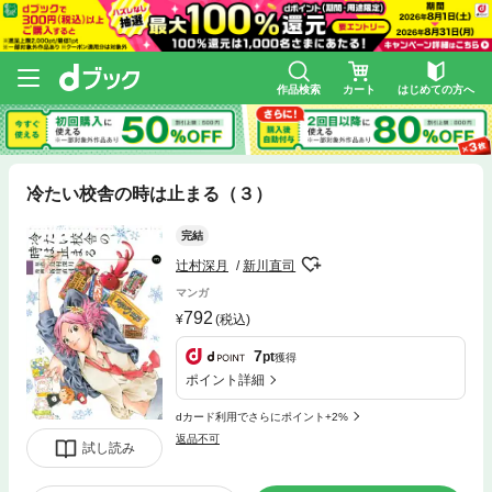
作品検索
カート
はじめての方へ
冷たい校舎の時は止まる（３）
完結
辻村深月
新川直司
マンガ
792
(税込)
7
pt
獲得
ポイント詳細
dカード利用でさらにポイント+2%
返品不可
試し読み