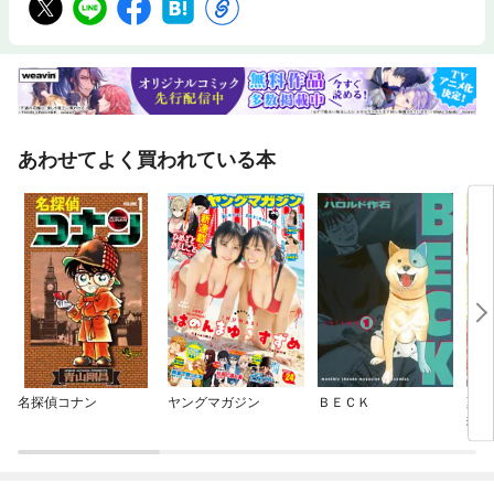
あわせてよく買われている本
名探偵コナン
ヤングマガジン
ＢＥＣＫ
薬屋
猫の