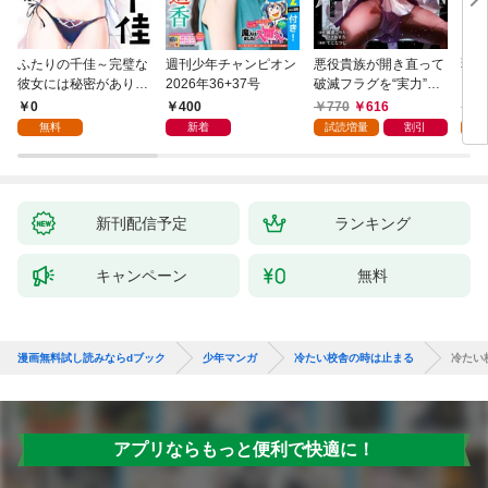
ふたりの千佳～完璧な
週刊少年チャンピオン
悪役貴族が開き直って
弱虫
彼女には秘密がありま
2026年36+37号
破滅フラグを“実力”で
IKE
した(1)
叩き折っていたら、い
0
400
770
616
6
つの間にかヒロイン達
無料
新着
試読増量
割引
試
から英雄視されるよう
になった件（コミッ
ク） 1巻
新刊配信予定
ランキング
キャンペーン
無料
漫画無料試し読みならdブック
少年マンガ
冷たい校舎の時は止まる
冷たい
アプリならもっと便利で快適に！