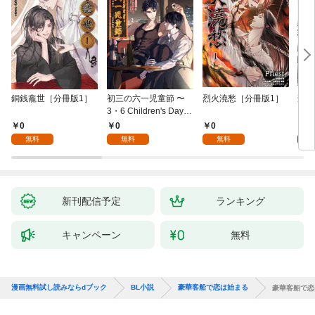
銅銭龕世［分冊版1］
初三の六一児童節 〜
烈火澆愁［分冊版1］
刑事
3・6 Children's Day fo
r You〜［分冊版1］
0
0
0
6
無料
無料
無料
新刊配信予定
ランキング
キャンペーン
無料
漫画無料試し読みならdブック
BL小説
豪華客船で恋は始まる
豪華客船で恋