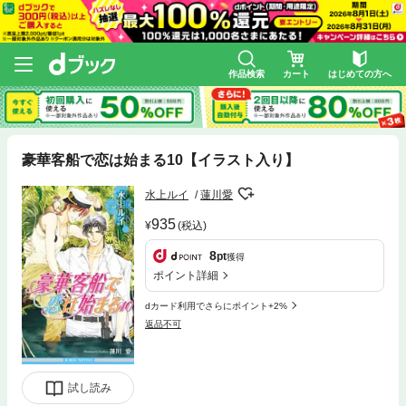
作品検索
カート
はじめての方へ
豪華客船で恋は始まる10【イラスト入り】
水上ルイ
蓮川愛
935
(税込)
8
pt
獲得
ポイント詳細
dカード利用でさらにポイント+2%
返品不可
試し読み