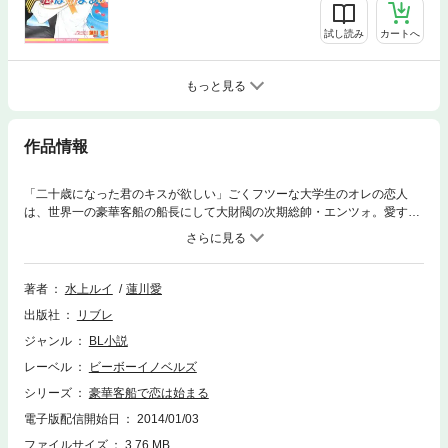
試し読み
カートへ
もっと見る
作品情報
「二十歳になった君のキスが欲しい」ごくフツーな大学生のオレの恋人
は、世界一の豪華客船の船長にして大財閥の次期総帥・エンツォ。愛する
船を爆破された苦しみと犯人への怒りに身を焼く彼。見守ることしかでき
ないオレは、せめて一時の休息をあげられたらと、ブルーノさんの研究旅
行に誘う。色鮮やかなアマゾンの熱帯雨林で久々に甘い蜜のような時を過
ごすオレ達。でもここにも犯人の黒い手が伸びて!? 海の貴公子と恋に堕
著者
水上ルイ
蓮川愛
ちる最強ラヴ登場！
出版社
リブレ
ジャンル
BL小説
レーベル
ビーボーイノベルズ
シリーズ
豪華客船で恋は始まる
電子版配信開始日
2014/01/03
ファイルサイズ
3.76 MB