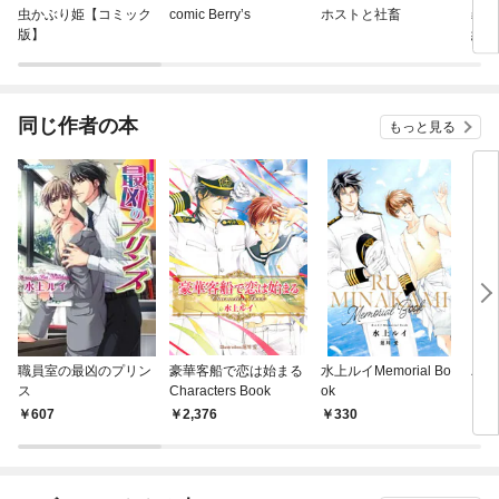
虫かぶり姫【コミック
comic Berry’s
ホストと社畜
義妹
版】
約破
私は
【分
同じ作者の本
もっと見る
職員室の最凶のプリン
豪華客船で恋は始まる
水上ルイMemorial Bo
パト
ス
Characters Book
ok
607
2,376
330
9