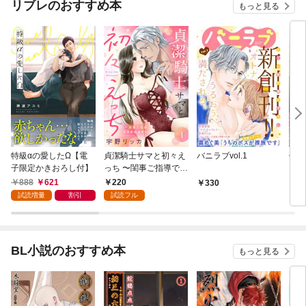
リブレのおすすめ本
もっと見る
特級αの愛したΩ【電
貞潔騎士サマと初々え
バニラブvol.1
偽者
子限定かきおろし付】
っち 〜閨事ご指導でき
どで
かねます！〜（1）
888
621
220
330
1
試読増量
割引
試読フル
BL小説のおすすめ本
もっと見る