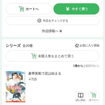
カートへ
今すぐ買う
作品をチェックする
作品情報へ
シリーズ
全20冊
お気に入り登録
未購入巻をまとめて買う
1巻から
|
最新刊から
豪華客船で恋は始まる
715
試し読み
カートへ