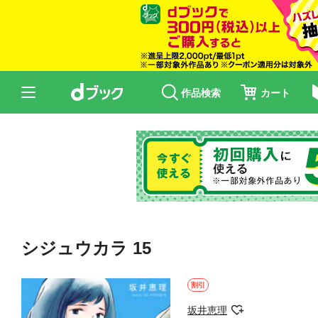
作品検索
カート
シジュウカラ 15
割引
坂井恵理