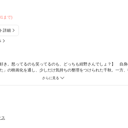
/31まで)
ト詳細
%
好き。怒ってるのも笑ってるのも、どっちも紺野さんでしょ？】 自身
た」の映画化を通し、少しだけ気持ちの整理をつけられた千秋。一方、
揺れる思いを抱えていたのだが、それは性的虐待の傷跡に苦しむ、みひ
事、恋と愛の物語、TVドラマ化で話題沸騰の第15巻！ ※第48～50話を
クス