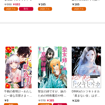
者たちをぶっ飛ばした
990
693
165
165
ら、溺愛が待っていま
試読フル
割引
試読フル
試読フル
した（コミック） 分冊
版 1
千鶴の夜明け～わたし
聖女の姉ですが、妹の
DINKsのトツキトオカ
に一途な旦那さま～
ための特殊魔石や特殊
「産まない女」はダメ
【分冊版】 1話「北条
薬草の採取をやめた
ですか？（分冊版）
0
770
385
220
家の生贄（１）」
ら、隣国の魔術師様の
【第1話】
無料
試読増量
割引