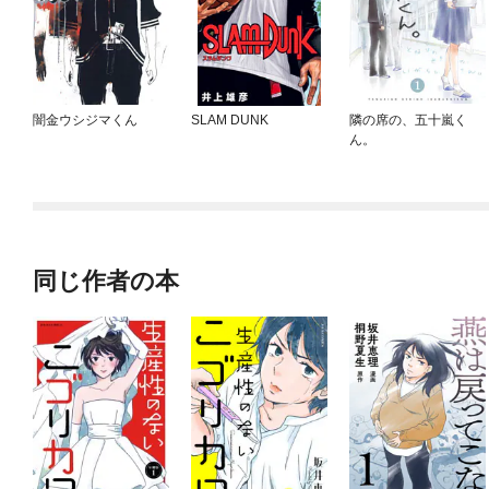
闇金ウシジマくん
SLAM DUNK
隣の席の、五十嵐く
ん。
同じ作者の本