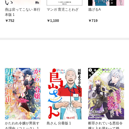
燕は戻ってこない 単行
マンガ 育児ことわざ
逃げるA
本版 1
752
1,100
719
かたわれ令嬢が男装す
島さん 分冊版 1
断罪されている悪役令
る理由（コミック） 1
嬢と入れ替わって婚約