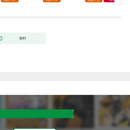
（コミック） 分冊版 1
版
無料