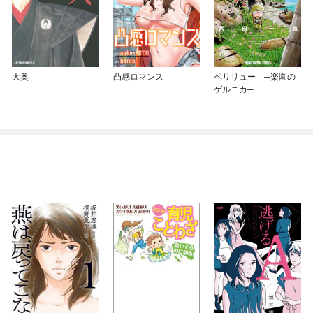
大奥
凸感ロマンス
ペリリュー ─楽園の
ゲルニカ─