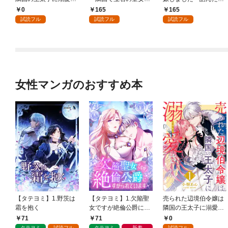
れる 1
呼ばれるまで～（コミ
ずの悪役令嬢ですが、
0
165
165
ック） 分冊版 1
どうやら違うようです
試読フル
試読フル
試読フル
（コミック） 分冊版 1
女性マンガのおすすめ本
【タテヨミ】1.野茨は
【タテヨミ】1.欠陥聖
売られた辺境伯令嬢は
霜を抱く
女ですが絶倫公爵にす
隣国の王太子に溺愛さ
がられています
れる 1
71
71
0
タテヨミ
試読フル
タテヨミ
新着
試読フル