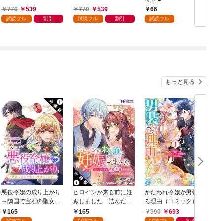
770
539
770
539
66
試読フル
割引
試読フル
割引
試読フル
もっと見る
悪役令嬢の成り上がり
ヒロインが来る前に妊
かたわれ令嬢が男装す
～隣国で宝石の聖女と
娠しました 詰んだは
る理由（コミック） 1
呼ばれるまで～（コミ
ずの悪役令嬢ですが、
165
165
990
693
ック） 分冊版 1
どうやら違うようです
試読フル
試読フル
試読フル
割引