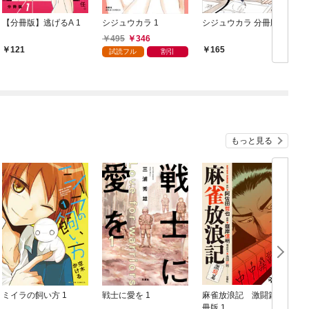
【分冊版】逃げるA 1
シジュウカラ 1
シジュウカラ 分冊版 1
495
346
121
165
試読フル
割引
もっと見る
ミイラの飼い方 1
戦士に愛を 1
麻雀放浪記 激闘篇 分
冊版 1
生