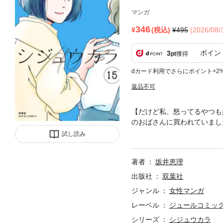
マンガ
346
(税込)
495
(2026/08
ポイン
3
pt
獲得
dカード利用でさらにポイント+2
返品不可
【だけど私、怒ってるやつも
のおばさんに買われていまし
性たち――忍、冬子、星宙は
試し読み
で……。 40歳からの夢と仕
著者
坂井恵理
出版社
双葉社
ジャンル
女性マンガ
レーベル
ジュールコミッ
シリーズ
シジュウカラ