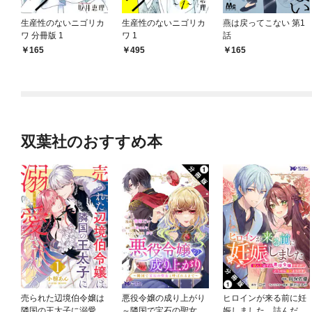
生産性のないニゴリカ
生産性のないニゴリカ
燕は戻ってこない 第1
ワ 分冊版 1
ワ 1
話
165
495
165
双葉社のおすすめ本
売られた辺境伯令嬢は
悪役令嬢の成り上がり
ヒロインが来る前に妊
隣国の王太子に溺愛さ
～隣国で宝石の聖女と
娠しました 詰んだは