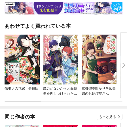
あわせてよく買われている本
傷モノの花嫁 分冊版
魔力がないからと面倒
京都御幸町かりそめ夫
皇國
事を押しつけられた
婦のお結び屋さん
花嫁
私、次の仕事は公爵夫
人らしいです
同じ作者の本
もっと見る