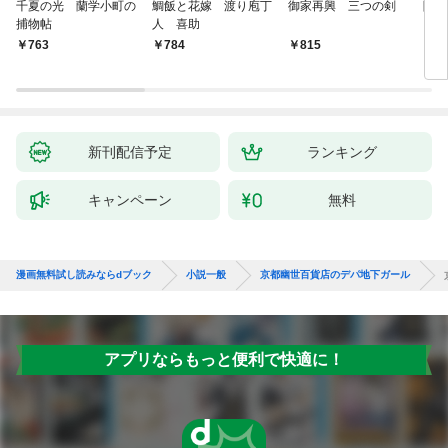
千夏の光 蘭学小町の
鯛飯と花嫁 渡り庖丁
御家再興 三つの剣
降格
捕物帖
人 喜助
763
784
815
7
新刊配信予定
ランキング
キャンペーン
無料
漫画無料試し読みならdブック
小説一般
京都幽世百貨店のデパ地下ガール
アプリならもっと便利で快適に！