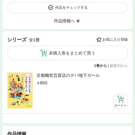
作品をチェックする
作品情報へ
シリーズ
全1冊
お気に入り登録
未購入巻をまとめて買う
1巻から
|
最新刊から
京都幽世百貨店のデパ地下ガール
850
カートへ
作品情報