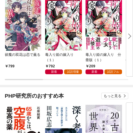
祓魔の双花は恋で薫る
毒入り姫の嫁入り
毒入り姫の嫁入り 分
ＢＥ
（１）
冊版（１）
年8
日発
792
209
799
7
新着
試読増量
新着
試読フル
PHP研究所のおすすめ本
もっと見る