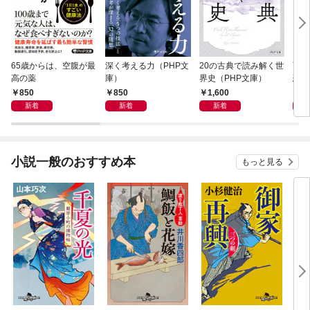
65歳からは、空腹が最
深く考える力（PHP文
20の古典で読み解く世
面白
高の薬
庫）
界史（PHP文庫）
恐竜
850
850
1,600
9
新着
新着
新着
小説一般のおすすめ本
もっと見る