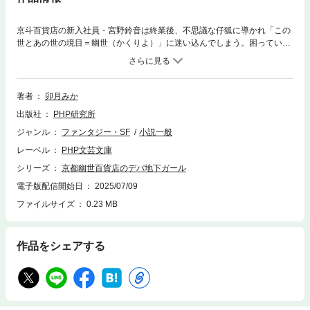
京斗百貨店の新入社員・宮野鈴音は終業後、不思議な仔狐に導かれ「この
世とあの世の境目＝幽世（かくりよ）」に迷い込んでしまう。困っていた
鈴音を助けたのは「幽世百貨店」の支配人・蒼一郎だった。神様や妖怪、
幽霊たちが訪れる幽世百貨店に感動する鈴音。しかし、デパ地下がない事
に気づき、現世のデパ地下の魅力を力説すると、蒼一郎は「百貨店経営を
手伝ってほしい」と言い出して・・・・・・。レトロでキュートなファン
著者
卯月みか
タジー！ 文庫書き下ろし。
出版社
PHP研究所
ジャンル
ファンタジー・SF
小説一般
レーベル
PHP文芸文庫
シリーズ
京都幽世百貨店のデパ地下ガール
電子版配信開始日
2025/07/09
ファイルサイズ
0.23 MB
作品をシェアする