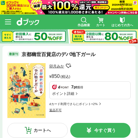
作品検索
カート
はじめての方へ
京都幽世百貨店のデパ地下ガール
最新刊
卯月みか
850
(税込)
7
pt
獲得
ポイント詳細
dカード利用でさらにポイント+2%
返品不可
カートへ
今すぐ買う