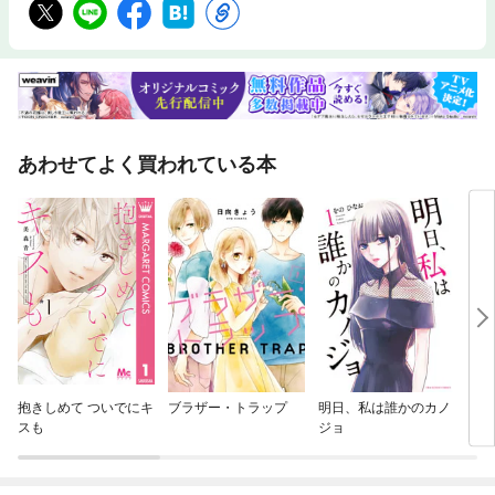
あわせてよく買われている本
抱きしめて ついでにキ
ブラザー・トラップ
明日、私は誰かのカノ
その
スも
ジョ
しだ