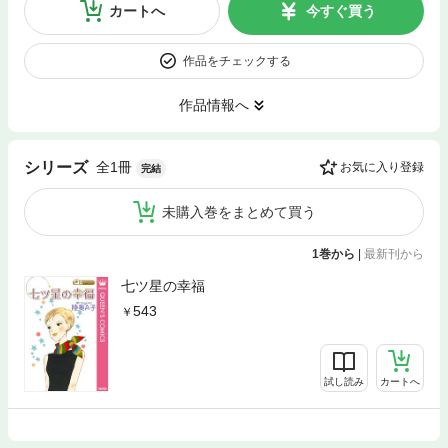
カートへ
今すぐ買う
作品をチェックする
作品情報へ
全1冊
シリーズ
お気に入り登録
完結
未購入巻をまとめて買う
1巻から
|
最新刊から
七ツ星の幸福
543
試し読み
カートへ