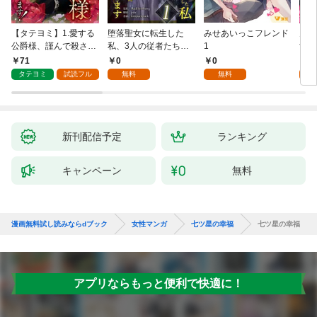
【タテヨミ】1.愛する
堕落聖女に転生した
みせあいっこフレンド
火の
公爵様、謹んで殺させ
私、3人の従者たちに
1
すが
ていただきます！
抱かれて困ってます 第
嫁と
71
0
0
2
1話
ます
タテヨミ
試読フル
無料
無料
試
新刊配信予定
ランキング
キャンペーン
無料
漫画無料試し読みならdブック
女性マンガ
七ツ星の幸福
七ツ星の幸福
アプリならもっと便利で快適に！