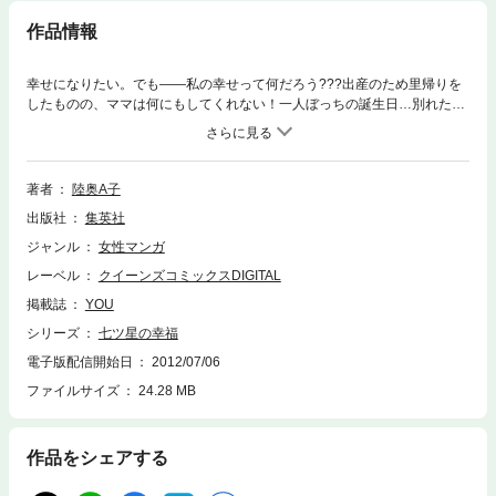
作品情報
幸せになりたい。でも――私の幸せって何だろう???出産のため里帰りを
したものの、ママは何にもしてくれない！一人ぼっちの誕生日…別れた彼
氏に電話したい。周りはいろいろ言うけれど、独身主義ってまちがって
る？恋愛、結婚、出産、老後…悩み多き三人娘と家族にまつわる物語。
【収録作品】ボクは何でも知っている
著者
陸奥A子
出版社
集英社
ジャンル
女性マンガ
レーベル
クイーンズコミックスDIGITAL
掲載誌
YOU
シリーズ
七ツ星の幸福
電子版配信開始日
2012/07/06
ファイルサイズ
24.28 MB
作品をシェアする