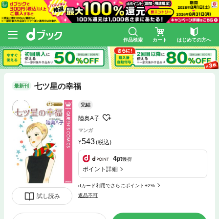
作品検索
カート
はじめての方へ
七ツ星の幸福
最新刊
完結
陸奥A子
マンガ
543
(税込)
4
pt
獲得
ポイント詳細
dカード利用でさらにポイント+2%
試し読み
返品不可