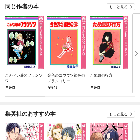
同じ作者の本
もっと見る
こんぺい荘のフランソ
金色のユウウツ銀色の
ため息の行方
流れ
ワ
メランコリー
543
543
543
5
集英社のおすすめ本
もっと見る