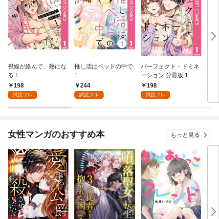
視線が絡んで、熱にな
推し活はベッドの中で
パーフェクト・ドミネ
ふし
る 1
1
ーション 分冊版 1
言っ
198
244
198
2
試読フル
試読フル
試読フル
試
女性マンガのおすすめ本
もっと見る