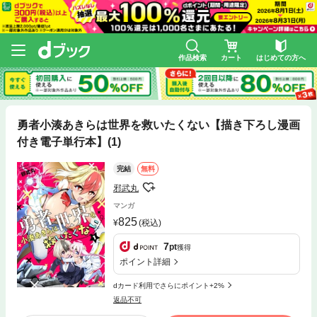
作品検索
カート
はじめての方へ
勇者小湊あきらは世界を救いたくない【描き下ろし漫画
付き電子単行本】(1)
完結
無料
邪武丸
マンガ
825
(税込)
7
pt
獲得
ポイント詳細
dカード利用でさらにポイント+2%
返品不可