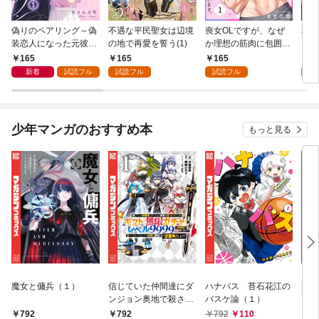
偽りのペアリング～偽
不遇な平民聖女は辺境
喪女OLですが、なぜ
私た
装恋人になった元彼は
の地で再愛を誓う(1)
か理想の筋肉に包囲さ
ー(1
過保護に私を溺愛する
れています。(1)
165
165
165
1
～(1)
新着
試読フル
試読フル
試読フル
試
少年マンガのおすすめ本
もっと見る
魔女と傭兵（１）
信じていた仲間達にダ
ハナバス 苔石花江の
追放
ンジョン奥地で殺され
バスケ論（１）
『自
かけたがギフト『無限
領地
792
792
792
110
7