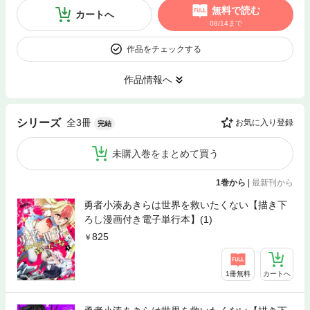
無料で読む
カートへ
08/14まで
作品をチェックする
作品情報へ
全3冊
シリーズ
お気に入り登録
完結
未購入巻をまとめて買う
1巻から
|
最新刊から
勇者小湊あきらは世界を救いたくない【描き下
ろし漫画付き電子単行本】(1)
825
1冊無料
カートへ