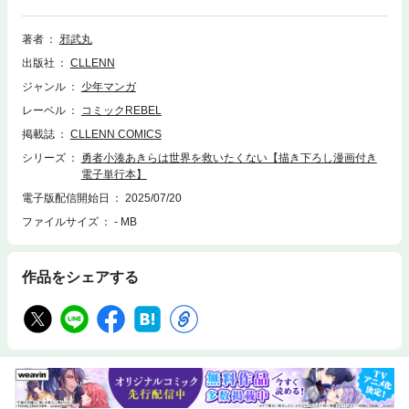
う！聖巫女コルネと名乗る彼女は、異世界の危機を救うため、あきらを勇
者として召喚するはずが失敗し、この世界に落ちてきてしまったという。
今日、見知らぬ子供をかばって、代わりに死を迎える運命にあることを告
著者
邪武丸
げられるあきら。「死んで…たまるかっての！！」子供の命に危機が迫っ
出版社
CLLENN
た時、あきらは勇者に変身する！！「ぎゃああああっ 何この格好！？」
セクシーなビキニ姿になるなんて、わたし聞いてないよっ！？【本作品は
ジャンル
少年マンガ
単話版『勇者小湊あきらは世界を救いたくない』1～6巻に描き下ろしを加
レーベル
コミックREBEL
えた電子単行本です。】
掲載誌
CLLENN COMICS
シリーズ
勇者小湊あきらは世界を救いたくない【描き下ろし漫画付き
電子単行本】
電子版配信開始日
2025/07/20
ファイルサイズ
- MB
作品をシェアする