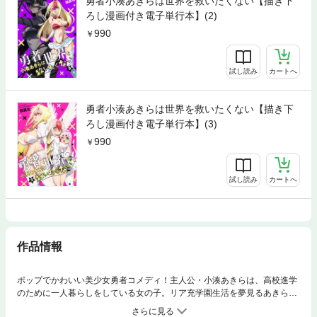
勇者小湊あきらは世界を救いたくない【描き下
ろし漫画付き電子単行本】(2)
990
試し読み
カートへ
勇者小湊あきらは世界を救いたくない【描き下
ろし漫画付き電子単行本】(3)
990
試し読み
カートへ
作品情報
ポップでかわいい美少女勇者コメディ！主人公・小湊あきらは、高校進学
のために一人暮らしをしている女の子。リア充学園生活を夢見るあきら
は、ある日、新居の床に謎の美少女が突き刺さっているのを見つけてしま