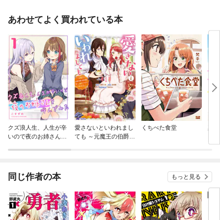
あわせてよく買われている本
クズ浪人生、人生が辛
愛さないといわれまし
くちべた食堂
真夏
いので夜のお姉さんを
ても ～元魔王の伯爵令
ラー
呼んでみた
嬢は生真面目軍人に餌
付けをされて幸せにな
る～（コミック）
同じ作者の本
もっと見る