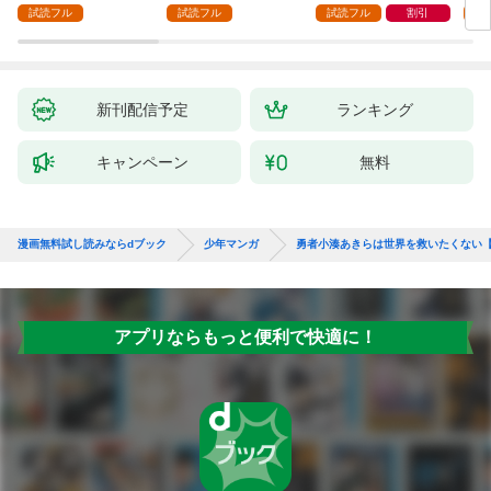
ガチャ』でレベル９９
強の
試読フル
試読フル
試読フル
割引
試
９９の仲間達を手に入
～最
れて元パーティーメン
で始
バーと世界に復讐＆
拓ス
『ざまぁ！』します！
（１
（１）
新刊配信予定
ランキング
キャンペーン
無料
漫画無料試し読みならdブック
少年マンガ
勇者小湊あきらは世界を救いたくない
アプリならもっと便利で快適に！