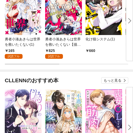
勇者小湊あきらは世界
勇者小湊あきらは世界
化け猫システム(1)
【新
を救いたくない(1)
を救いたくない【描き
ER
下ろし漫画付き電子単
バー
165
825
660
6
行本】(1)
試読フル
試読フル
CLLENNのおすすめ本
もっと見る