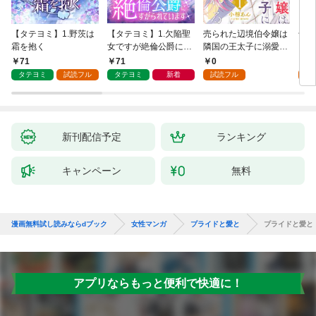
【タテヨミ】1.野茨は
【タテヨミ】1.欠陥聖
売られた辺境伯令嬢は
千鶴
霜を抱く
女ですが絶倫公爵にす
隣国の王太子に溺愛さ
に一
がられています
れる 1
【分
71
71
0
0
家の
タテヨミ
試読フル
タテヨミ
新着
試読フル
新刊配信予定
ランキング
キャンペーン
無料
漫画無料試し読みならdブック
女性マンガ
プライドと愛と
プライドと愛と
アプリならもっと便利で快適に！