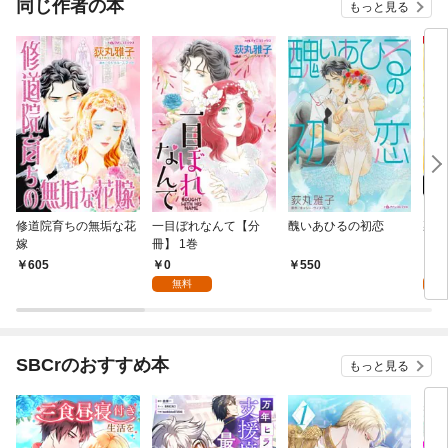
同じ作者の本
もっと見る
修道院育ちの無垢な花
一目ぼれなんて【分
醜いあひるの初恋
裏切
嫁
冊】 1巻
0
0
605
550
無料
SBCrのおすすめ本
もっと見る