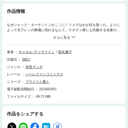
作品情報
なぜジャック・ターケントンがここに！？メグはわが目を疑った。よりに
よって夫アレンの葬儀に現れるなんて。ケネディ家にも匹敵する名家のひ
とり息子ジャックとメグは、５年前激しい情熱で結ばれ、娘ケイティが生
まれた。ジャックはその事実を知らず、もちろんメグも伝えるつもりはな
かった。だが、ジャックはメグをめざして近づいてくる。けたはずれの富
とひときわ目立つ容貌をもつ彼の目は、メグを威嚇し圧倒した。もう彼に
著者
キャロル･ディヴァイン
荻丸雅子
振りまわされるのは絶対いやなのに！
出版社
SBCr
ジャンル
女性マンガ
レーベル
ハーレクインコミックス
シリーズ
プライドと愛と
電子版配信開始日
2016/03/01
ファイルサイズ
49.72 MB
作品をシェアする