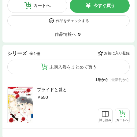
カートへ
今すぐ買う
作品をチェックする
作品情報へ
シリーズ
全1冊
お気に入り登録
未購入巻をまとめて買う
1巻から
|
最新刊から
プライドと愛と
550
試し読み
カートへ