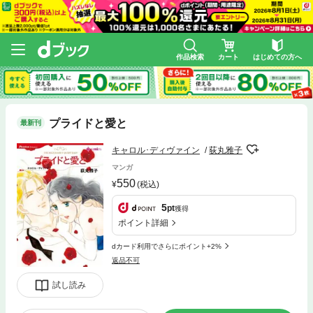
作品検索
カート
はじめての方へ
プライドと愛と
最新刊
キャロル･ディヴァイン
荻丸雅子
マンガ
550
(税込)
5
pt
獲得
ポイント詳細
dカード利用でさらにポイント+2%
返品不可
試し読み