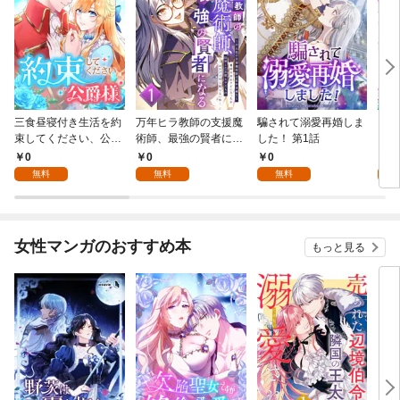
三食昼寝付き生活を約
万年ヒラ教師の支援魔
騙されて溺愛再婚しま
ヒト
束してください、公爵
術師、最強の賢者にな
した！ 第1話
様 1話
る～不人気の支援魔術
0
0
0
0
師は給料泥棒だと魔術
無料
無料
無料
大学をクビになった
が、出世した元教え子
たちのおかげで何も困
らない件～ 第1話
女性マンガのおすすめ本
もっと見る