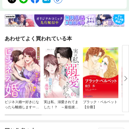
あわせてよく買われている本
ビジネス婚ー好きにな
実は私、溺愛されてま
ブラック・ベルベット
スイ
ったら離婚しますー
した！？ ～最低彼氏
【分冊】
【ページ版】
から最強彼氏へ～