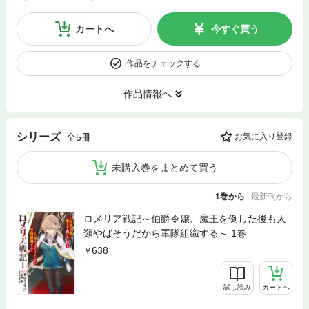
カートへ
今すぐ買う
作品をチェックする
作品情報へ
シリーズ
全5冊
お気に入り登録
未購入巻をまとめて買う
1巻から
|
最新刊から
ロメリア戦記～伯爵令嬢、魔王を倒した後も人
類やばそうだから軍隊組織する～ 1巻
638
試し読み
カートへ