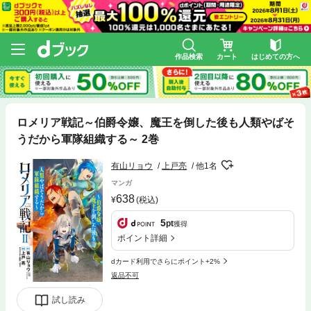
作品検索
カート
はじめての方へ
ロメリア戦記～伯爵令嬢、魔王を倒した後も人類やばそ
うだから軍隊組織する～ 2巻
有山リョウ
上戸亮
他1名
マンガ
638
(税込)
5
pt
獲得
ポイント詳細
dカード利用でさらにポイント+2%
返品不可
試し読み