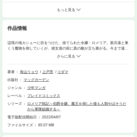
もっと見る
作品情報
辺境の地カシューに目をつけた、捨てられた令嬢・ロメリア。新兵達と巣
くう魔物を倒していくが、彼女達の前に真の敵が立ち塞がる。今まで違
い、知性と悪意で迫りくる魔族の兵士達を退けることができるのか？鮮血
舞う本物の戦場で、ロメリアは全員を活かし、相手を打倒できるのか？
未熟なロメリア達が兵(つわもの)と向き合い、喪うものとは――。
著者
有山リョウ
上戸亮
コダマ
出版社
マッグガーデン
ジャンル
少年マンガ
レーベル
ブレイドコミックス
シリーズ
ロメリア戦記～伯爵令嬢、魔王を倒した後も人類やばそうだ
から軍隊組織する～
電子版配信開始日
2022/04/07
ファイルサイズ
85.07 MB