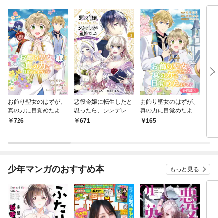
お飾り聖女のはずが、
悪役令嬢に転生したと
お飾り聖女のはずが、
悪役
真の力に目覚めたよう
思ったら、シンデレラ
真の力に目覚めたよう
思っ
です THE COMIC 1巻
の義姉でした ～シンデ
です THE COMIC【分
の義
726
671
165
1
レラオタクの異世界転
冊版】 1巻
レラ
生～ 1巻
生～
少年マンガのおすすめ本
もっと見る