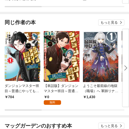
士】、ユニークスキル
【矢印】で最強になる
【単行本版】
同じ作者の本
もっと見る
ダンジョンマスター班
【単話版】ダンジョン
ようこそ最前線の地獄
ロメ
目～普通にやっても無
マスター班目～普通に
（職場）へ 軍師リナ、
嬢、
理そうだからカジノ作
やっても無理そうだか
8歳です 1
人類
0
704
1,430
1
ることにした～@CO
らカジノ作ることにし
隊組
無料
MIC 第1巻
た～@COMIC 第1話
版】
マッグガーデンのおすすめ本
もっと見る