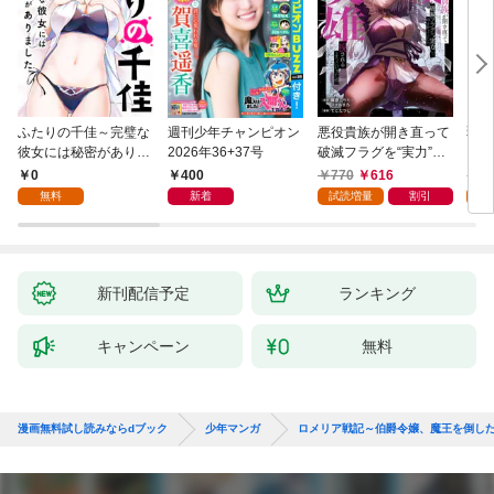
ふたりの千佳～完璧な
週刊少年チャンピオン
悪役貴族が開き直って
弱虫
彼女には秘密がありま
2026年36+37号
破滅フラグを“実力”で
IKE
した(1)
叩き折っていたら、い
0
400
770
616
6
つの間にかヒロイン達
無料
新着
試読増量
割引
試
から英雄視されるよう
になった件（コミッ
ク） 1巻
新刊配信予定
ランキング
キャンペーン
無料
漫画無料試し読みならdブック
少年マンガ
ロメリア戦記～伯爵令嬢、魔王を倒し