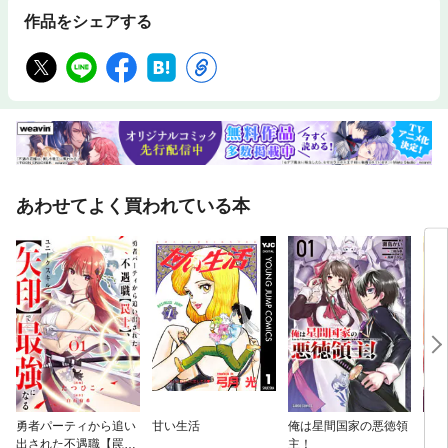
作品をシェアする
あわせてよく買われている本
勇者パーティから追い
甘い生活
俺は星間国家の悪徳領
ウォ
出された不遇職【罠
主！