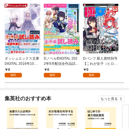
ダッシュエックス文庫
DノベルfDIGITAL 202
Dパンフ 新人賞特別号
DIGITAL 2016年10月
2年9月配信全作品試し
【これが女子（ヒロイ
配信全作品試し読み
読み
ン）の究極系！ 極女
0
0
0
（ごくじょ）創刊号】
無料
無料
無料
集英社のおすすめ本
もっと見る