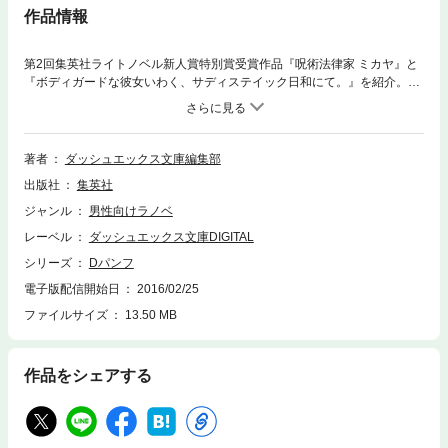
作品情報
第2回集英社ライトノベル新人賞特別賞受賞作品『呪術法律家 ミカヤ』と
『ボディガードな彼女いわく、サディステイック日和にて。』を紹介。ス
トーリーダイジェストや登場人物紹介に加え、製作秘話や未公開ラフも大
量掲載! さらに! 『呪術法律家 ミカヤ』の本編直前が描かれる前日譚マンガ
と、予習に最適!マンガ『世にも簡単なサディスティック日和』も大公開!!
究極の女の子(ヒロイン)=『極女』、堂々登場!
著者
ダッシュエックス文庫編集部
出版社
集英社
ジャンル
男性向けラノベ
レーベル
ダッシュエックス文庫DIGITAL
シリーズ
Dパンフ
電子版配信開始日
2016/02/25
ファイルサイズ
13.50 MB
作品をシェアする