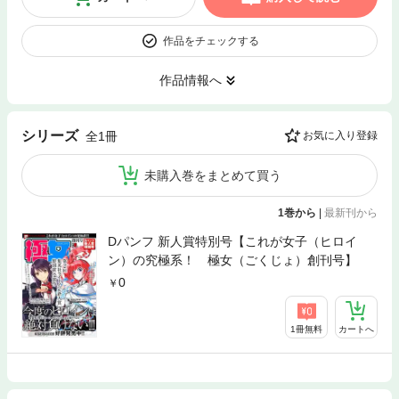
作品をチェックする
作品情報へ
シリーズ
全1冊
お気に入り登録
未購入巻をまとめて買う
1巻から
|
最新刊から
Dパンフ 新人賞特別号【これが女子（ヒロイ
ン）の究極系！ 極女（ごくじょ）創刊号】
0
1冊無料
カートへ