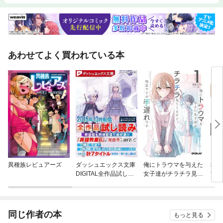
あわせてよく買われている本
異種族レビュアーズ
ダッシュエックス文庫
俺にトラウマを与えた
穏や
DIGITAL全作品試し読
女子達がチラチラ見て
すめ
み
くるけど、残念ですが
手遅れです
同じ作者の本
もっと見る