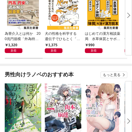
為替介入とは何か 20
犬の性格を科学する
はじめての漢方相談薬
大江
0兆円規模「外為特
遺伝子でひもとく「最
局 水草体質とサボテ
学と
会」が生まれた謎
良の友」の進化
ン体質
から
1,320
1,375
990
1,
新着
新着
新着
男性向けラノベのおすすめ本
もっと見る