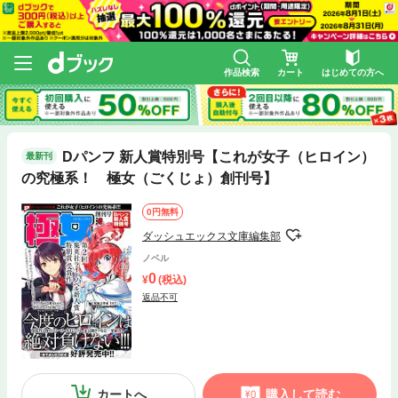
作品検索
カート
はじめての方へ
Dパンフ 新人賞特別号【これが女子（ヒロイン）
最新刊
の究極系！ 極女（ごくじょ）創刊号】
0円無料
ダッシュエックス文庫編集部
ノベル
0
(税込)
返品不可
カートへ
購入して読む