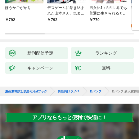
ほうかごがかり
デスゲームに巻き込ま
男女比1：5の世界でも
戦地
れた山本さん、気まま
普通に生きられると思
カシ
にゲームバランスを崩
った？ ～激重感情な
活を
8
792
792
770
壊させる【電子特別
彼女たちが無自覚男子
特典
試
版】
に翻弄されたら～
新刊配信予定
ランキング
キャンペーン
無料
漫画無料試し読みならdブック
男性向けラノベ
Dパンフ
Dパンフ 新人賞
アプリならもっと便利で快適に！