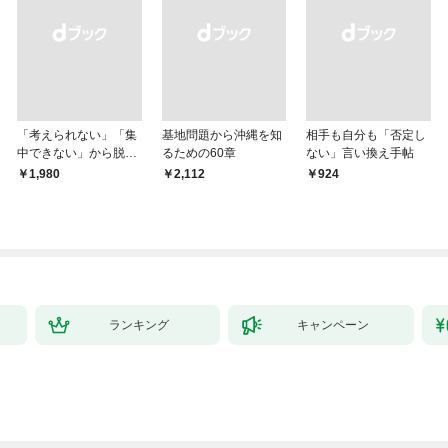
「考えられない」「集
基地問題から沖縄を知
相手も自分も「否定し
中できない」から脱
るための60章
ない」言い換え手帖
却！ AI時代の読む技
￥1,980
￥2,112
￥924
術大全
ランキング
キャンペーン