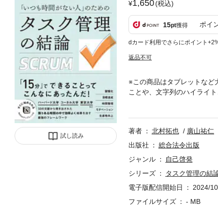
1,650
(税込)
ポイ
15
pt
獲得
dカード利用でさらにポイント+2
返品不可
※この商品はタブレットなど
ことや、文字列のハイライト
結果を出すフレームワーク＝
どを実践しても、「うまく使
せんか？ 本書の著者も、か
著者
北村拓也
廣山祐仁
結論」である【ウェルビーイ
試し読み
8％が採用し、短期間で生産
出版社
総合法令出版
に、「GTD（Getting T
ジャンル
自己啓発
ンニング」などの方法を掛け
シリーズ
タスク管理の結
書籍など50以上の文献に基
と嘆くことはありません。限
電子版配信開始日
2024/10
じられる人生を送るために、
ファイルサイズ
- MB