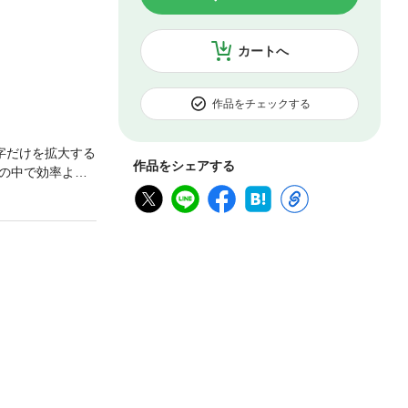
カートへ
作品をチェックする
字だけを拡大する
作品をシェアする
の中で効率よく
スク管理術」な
た経験はありま
「タスク管理の
リカ企業の約5
ラム」をベース
「IF-THENプラ
大学などの論文や
。もう時間がない
ーイング）を感