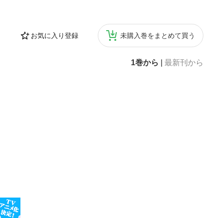
お気に入り登録
未購入巻をまとめて買う
1巻から
|
最新刊から