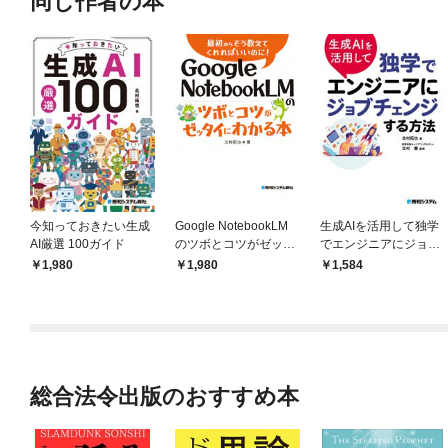
同じ作者の本
今知っておきたい生成
Google NotebookLM
生成AIを活用して独学
AI厳選 100ガイド
のツボとコツがゼッタ
でエンジニアにジョブ
イにわかる本
チェンジする方法
1,980
1,980
1,584
総合法令出版のおすすめ本