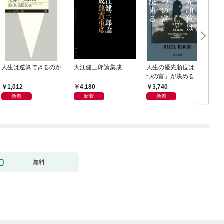
人生は逆算できるのか
大江健三郎論集成
人生の優先順位は「５
つの富」が決める
1,012
4,180
3,740
新着
新着
新着
無料