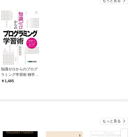
もっと見る
知識ゼロからのプログ
ラミング学習術 独学で
身につけるための9つ
1,485
の学習ステップ
もっと見る