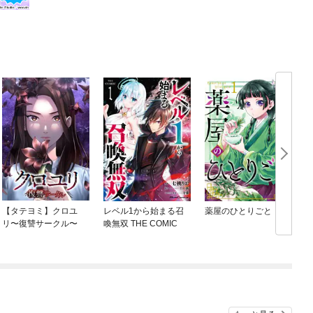
【タテヨミ】クロユ
レベル1から始まる召
薬屋のひとりごと
リ〜復讐サークル〜
喚無双 THE COMIC