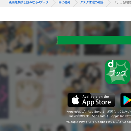
漫画無料試し読みならdブック
自己啓発
タスク管理の結論
「いつも時間
Appleのロゴ、App Storeは、米国もしくはそ
Inc.の商標です。App Storeは、Apple In
Google Play および Google Play ロゴは Go