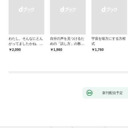
わたし、そんなにとん
自分の声を見つけるた
宇宙を味方にする方程
がってましたかね。
めの「話し方」の教
式
獅子座、Ａ型、丙午は
室 Ｏｒａｃｙ（オラ
￥2,090
￥1,980
￥1,760
めぐる
シー）
新刊配信予定