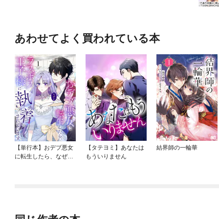
あわせてよく買われている本
【単行本】おデブ悪女
【タテヨミ】あなたは
結界師の一輪華
に転生したら、なぜか
もういりません
ラスボス王子様に執着
されています