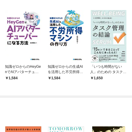
知識ゼロからのHeyGe
知識ゼロからの生成AI
「いつも時間がない
nでAIアバターチュー
を活用した不労所得マ
人」のための タスク管
バーになる方法
シンの作り方
理の結論
1,584
1,584
1,650