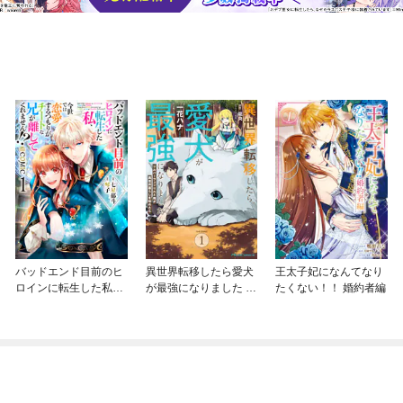
バッドエンド目前のヒ
異世界転移したら愛犬
王太子妃になんてなり
ロインに転生した私、
が最強になりました ～
たくない！！ 婚約者編
今世では恋愛するつも
シルバーフェンリルと
りがチートな兄が離し
俺が異世界暮らしを始
てくれません！？@C
めたら～ THE COMIC
OMIC