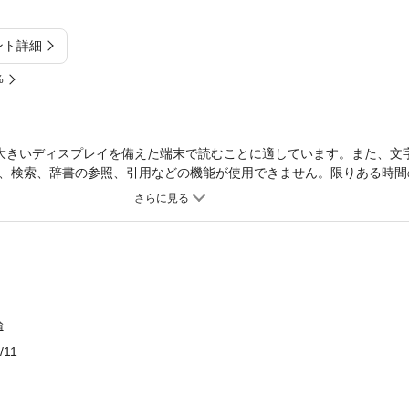
ント詳細
%
大きいディスプレイを備えた端末で読むことに適しています。また、文
、検索、辞書の参照、引用などの機能が使用できません。限りある時間
「ウェルビーイングスクラム」有名で実績のある「時間管理術」や「タ
いこなせない」「どれが一番いいのか分からない」と、結局続かなかっ
つてはその一人でした。あらゆる方法を試しては挫折を繰り返し、この
ングスクラム】に辿り着きました。ウェルビーイングスクラムは、アメ
性を300％から最大800％に向上したアジャイル開発法のひとつ「スク
hings Done）」「ポモドーロ・テクニック」「アイゼンハワー・マトリクス」
合わせた【1日15分でできる】最強のフレームワークです。ハーバード
論
づくこの方法は、仕事だけでなく日々の生活にも活かすことができます
られた時間で目標やタスクを効率よく達成し、持続的な幸福（ウェルビ
/11
この方法を取り入れてみてください。