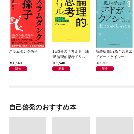
スラムダンク孫子
1日3分の「考える」練
新装版 眠れる予言者エ
習 論理的思考ドリル
ドガー・ケイシー
1,540
1,540
2,200
新着
新着
新着
自己啓発のおすすめ本