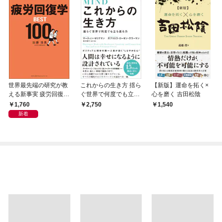
世界最先端の研究が教
これからの生き方 揺ら
【新版】運命を拓く×
える新事実 疲労回復学
ぐ世界で何度でも立ち
心を磨く 吉田松陰
BEST100
直る力
1,760
2,750
1,540
新着