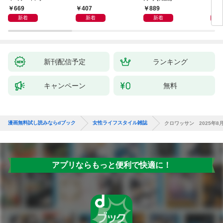
1 [大人のAI＆スマホ
669
407
889
9
塾。]
新着
新着
新着
新刊配信予定
ランキング
キャンペーン
無料
漫画無料試し読みならdブック
女性ライフスタイル雑誌
クロワッサン 2025年8月
アプリならもっと便利で快適に！