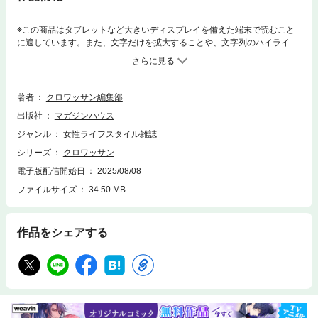
※この商品はタブレットなど大きいディスプレイを備えた端末で読むこと
に適しています。また、文字だけを拡大することや、文字列のハイライ
ト、検索、辞書の参照、引用などの機能が使用できません。※電子版で
は、紙の雑誌と内容が一部異なる場合や、掲載されないページや特別付録
が含まれない場合がございます。※本雑誌はカラーページを含みます。お
使いの端末によっては、一部読みづらい場合がございます。暑い日の簡単
著者
クロワッサン編集部
スピードごはん。立つだけで汗がにじむ真夏の台所。食事は大事だとわか
出版社
マガジンハウス
っていても、火を使う料理は億劫になるもの。そんなときに頼りになるの
が、短時間で手早く整えられるごはん。「がんばりすぎず、でもきちん
ジャンル
女性ライフスタイル雑誌
と」をテーマに、暑い日でも「これなら作りたい」と思わせる調理の知恵
シリーズ
クロワッサン
＆レシピを集めました。おいしく、夏を乗り切りましょう！■煮込みも炒
めも、揚げまでも。 レンジで絶品メインディッシュ。■火を使う時間を
電子版配信開始日
2025/08/08
なるべく短く。 熱源ひとつで複数同時調理！■加熱しないからあっとい
ファイルサイズ
34.50 MB
う間。 たんぱく質も摂れる満足おかず。■身も心も整える薬膳を手早
く。 酢を使い分けて夏疲れを解消。■おぼえておけば絶対助かる、 卵
と切り身魚の爆速レシピ。■酒を愛する料理家が“師弟共演”！ ５分で作れ
作品をシェアする
る簡単おつまみ。■話題のグッズを正直レビュー。 使って納得のお助け
調理道具。■かけるだけ和えるだけで大満足。 常備しておきたい絶品調
味料。■料理の手間は、どう省く？ おいしさそのままの時短ワザ。■漬け
る、蒸す、塩をするだけ。 アレンジ自在の使える下ごしらえ。■あっさ
りなのに、ご飯がすすむ！ 食べ疲れない、大人の“のっけ丼”。