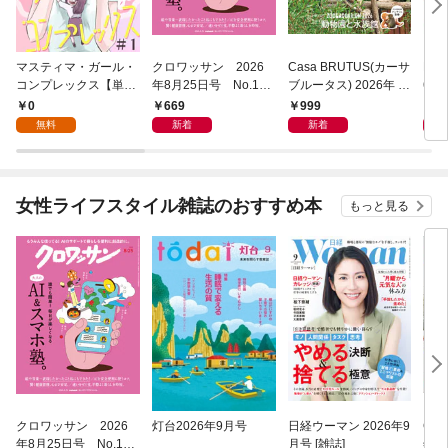
マスティマ・ガール・
クロワッサン 2026
Casa BRUTUS(カーサ
POP
コンプレックス【単
年8月25日号 No.117
ブルータス) 2026年 9
6年
話】１
1 [大人のAI＆スマホ
月号 [もっと学べる！
仕事
0
669
999
8
塾。]
動物園と水族館]
無料
新着
新着
女性ライフスタイル雑誌のおすすめ本
もっと見る
クロワッサン 2026
灯台2026年9月号
日経ウーマン 2026年9
COT
年8月25日号 No.117
月号 [雑誌]
年9