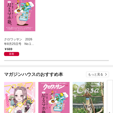
クロワッサン 2026
年8月25日号 No.117
1 [大人のAI＆スマホ
669
塾。]
新着
マガジンハウスのおすすめ本
もっと見る