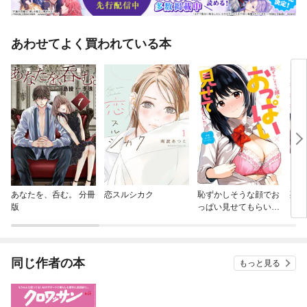
あわせてよく買われている本
あなたを、呑む。 分冊
恋スルシカク
恥ずかしそうな顔でお
死亡
版
っぱい見せてもらいた
と、
い赤面おっぱいアンソ
目に
ロジー
でし
版）
同じ作者の本
もっと見る