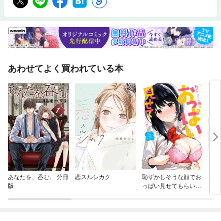
心地いい距離感。
あわせてよく買われている本
あなたを、呑む。 分冊
恋スルシカク
恥ずかしそうな顔でお
死亡
版
っぱい見せてもらいた
と、
い赤面おっぱいアンソ
目に
ロジー
でし
版）