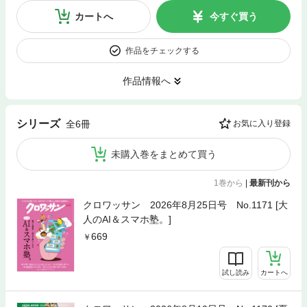
カートへ
今すぐ買う
作品をチェックする
作品情報へ
シリーズ
全6冊
お気に入り登録
未購入巻をまとめて買う
1巻から
|
最新刊から
クロワッサン 2026年8月25日号 No.1171 [大
人のAI＆スマホ塾。]
669
試し読み
カートへ