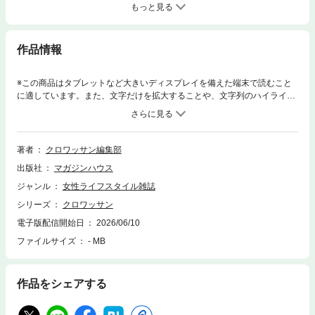
もっと見る
作品情報
※この商品はタブレットなど大きいディスプレイを備えた端末で読むこと
に適しています。また、文字だけを拡大することや、文字列のハイライ
ト、検索、辞書の参照、引用などの機能が使用できません。※電子版で
は、紙の雑誌と内容が一部異なる場合や、掲載されないページや特別付録
が含まれない場合がございます。※本雑誌はカラーページを含みます。お
使いの端末によっては、一部読みづらい場合がございます。生活を楽しむ
著者
クロワッサン編集部
家。人生の折り返しにある50代は、「家」を考える適齢期。これからの人
出版社
マガジンハウス
生をどこで、誰と、どう生きていきたいか。その問いとじっくり向き合え
ば、理想の家も見えてくる。10年後も20年後も、笑顔でいられる住まいを
ジャンル
女性ライフスタイル雑誌
考えます。■ここで過ごす時間が生きがい。趣味を満喫、私の贅沢な空
シリーズ
クロワッサン
間。■いつでも人を呼べる家がこれからの人生には必要です。■ペットや植
物が健やかに育つ。互いにのびやかに共生するヒント。■料理がますます
電子版配信開始日
2026/06/10
楽しくなる。 好きの詰まった居心地のいい台所。■薪割り、山菜摘み、
ファイルサイズ
- MB
月ひとしずく。 72歳ユーチューバーの森暮らし。■自宅でお店やサロ
ン、教室を開業。 私の夢を叶える住まいの工夫。■掃除や片づけも楽し
くなる、 配置と動線のアイデア。■家事も家計もスリムに整う。 機能
作品をシェアする
的で暮らしやすい小さな家。■大切なものを収めながら愛でる。 暮らし
の好きを集めた棚百景。■互いを見守り緩やかに支え合う。“友だち近居”と
いう選択肢。■夫がずっと家にいる… こじれる前に見定めたい、夫婦の