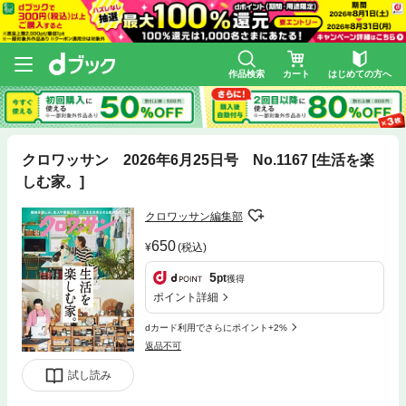
作品検索
カート
はじめての方へ
クロワッサン 2026年6月25日号 No.1167 [生活を楽
しむ家。]
クロワッサン編集部
650
(税込)
5
pt
獲得
ポイント詳細
dカード利用でさらにポイント+2%
返品不可
試し読み