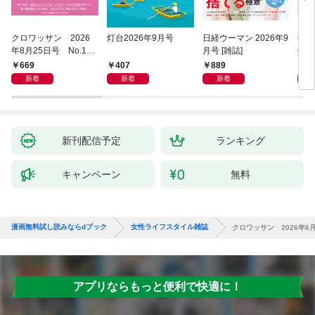
クロワッサン 2026
灯台2026年9月号
日経ウーマン 2026年9
COT
年8月25日号 No.117
月号 [雑誌]
年9
1 [大人のAI＆スマホ
669
407
889
9
塾。]
新着
新着
新着
新刊配信予定
ランキング
キャンペーン
無料
漫画無料試し読みならdブック
女性ライフスタイル雑誌
クロワッサン 2026年6月2
アプリならもっと便利で快適に！