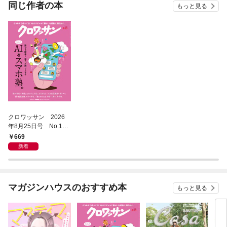
同じ作者の本
もっと見る
クロワッサン 2026
年8月25日号 No.117
1 [大人のAI＆スマホ
669
塾。]
新着
マガジンハウスのおすすめ本
もっと見る