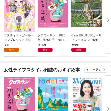
マスティマ・ガール・
クロワッサン 2026
Casa BRUTUS(カーサ
POP
コンプレックス【単
年8月25日号 No.117
ブルータス) 2026年 9
6年
話】１
1 [大人のAI＆スマホ
月号 [もっと学べる！
仕事
0
669
999
8
塾。]
動物園と水族館]
無料
新着
新着
女性ライフスタイル雑誌のおすすめ本
もっと見る