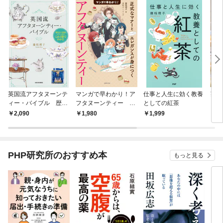
英国流アフタヌーンテ
マンガで早わかり！ア
仕事と人生に効く教養
英国
ィー・バイブル 歴史
フタヌーンティー 正
としての紅茶
ィー
から教養、マナーま
式なマナーとちょっぴ
2,090
1,980
1,999
1,
で。これ１冊でわかる
りエレガンスが身につ
く
PHP研究所のおすすめ本
もっと見る