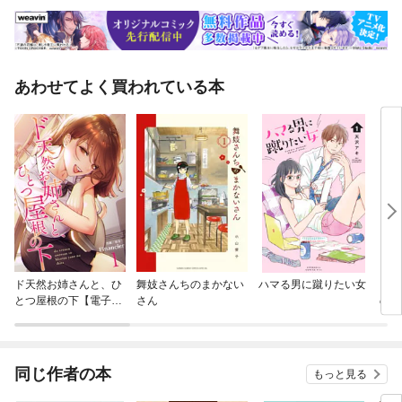
あわせてよく買われている本
ド天然お姉さんと、ひ
舞妓さんちのまかない
ハマる男に蹴りたい女
しい
とつ屋根の下【電子単
さん
の蜜
行本版】
同じ作者の本
もっと見る