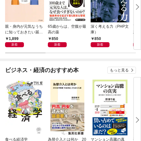
親・身内が元気なうち
65歳からは、空腹が最
深く考える力（PHP文
面白
に知っておきたい届
高の薬
庫）
恐竜
出・手続きの準備（き
1,899
850
850
9
ずな出版）
新着
新着
新着
ビジネス・経済のおすすめ本
もっと見る
食べる経済学
為替介入とは何か 20
マンション高騰の真
研究