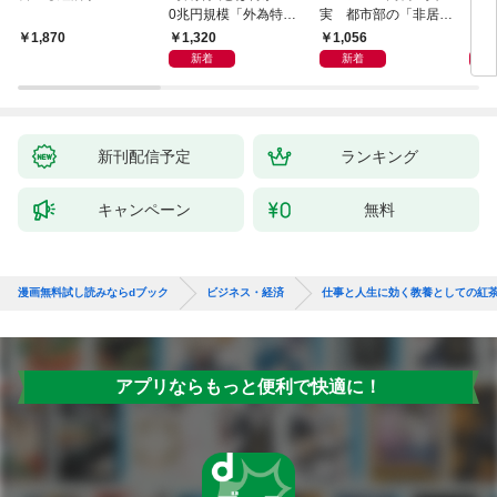
0兆円規模「外為特
実 都市部の「非居住
会」が生まれた謎
化」が街を壊す
1,320
1,056
5,
1,870
新着
新着
新刊配信予定
ランキング
キャンペーン
無料
漫画無料試し読みならdブック
ビジネス・経済
仕事と人生に効く教養としての紅
アプリならもっと便利で快適に！