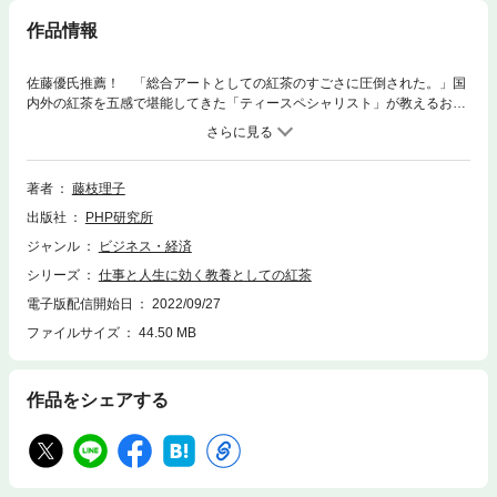
作品情報
佐藤優氏推薦！ 「総合アートとしての紅茶のすごさに圧倒された。」国
内外の紅茶を五感で堪能してきた「ティースペシャリスト」が教えるお茶
の歴史・文化・マナー 「紅茶はビジネスエリートが身につけたい総合ア
ート」と称されるように、紅茶の背景には、国ごとに培われてきた文化、
芸術、宗教、交易の歴史から、植民地抗争や独立戦争、民族や奴隷問題、
政治経済情勢まで、国際人として知っておくべきグローバルな知見が網羅
著者
藤枝理子
されています。ロンドンの金融シティで活躍するエグゼクティブにとって
出版社
PHP研究所
は、ティータイムが政治や社交、ビジネスの交渉の場としても用いられて
いるほどです。また、イギリスの紅茶文化であるアフタヌーンティーは、
ジャンル
ビジネス・経済
まさに五感で愉しむ「生活芸術」。単に美味しい紅茶とお菓子を味わうグ
シリーズ
仕事と人生に効く教養としての紅茶
ルメではなく、建築様式やインテリア、陶磁器や銀器、カトラリーやリネ
ン、絵画、庭園、音楽などを、トータルで味わう「暮らしの中に息づくア
電子版配信開始日
2022/09/27
ート」といえるでしょう。本書では、テレビや雑誌等で話題を集める「紅
ファイルサイズ
44.50 MB
茶の専門家」が、ビジネスに活かせてかつ、生活に彩りをもたらす紅茶の
知識と知恵、そして愉しみ方をわかりやすく教えます。さらに教養×人間
力を兼ね備えた「バトラー猫」があなたの学びをサポート。歴史、地理、
作品をシェアする
アートを中心に知識を提供します。これまで紅茶のことをよく知らなかっ
た方、すぐにできる趣味を探している方、そして紅茶を通して教養を身に
つけたい方に向けた、古今東西のティーワールドを愉しめる唯一無二の
「紅茶エンターテインメント」。