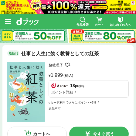
作品検索
カート
はじめての方へ
仕事と人生に効く教養としての紅茶
最新刊
藤枝理子
1,999
(税込)
18
pt
獲得
ポイント詳細
dカード利用でさらにポイント+2%
返品不可
カートへ
今すぐ買う