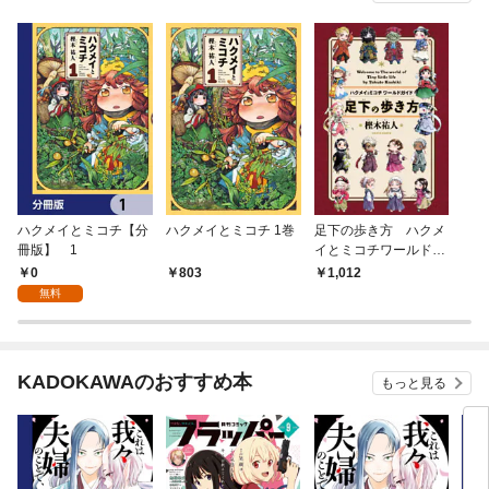
ハクメイとミコチ【分
ハクメイとミコチ 1巻
足下の歩き方 ハクメ
冊版】 1
イとミコチワールドガ
イド
0
803
1,012
無料
KADOKAWAのおすすめ本
もっと見る