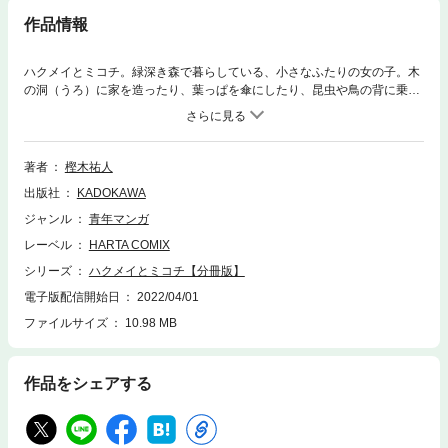
作品情報
ハクメイとミコチ。緑深き森で暮らしている、小さなふたりの女の子。木
の洞（うろ）に家を造ったり、葉っぱを傘にしたり、昆虫や鳥の背に乗っ
たり……身長９センチメートルなら、そんな事も出来るのです。愉快で穏
やかな、森の日常劇！ 分冊版第53弾。
著者
樫木祐人
出版社
KADOKAWA
ジャンル
青年マンガ
レーベル
HARTA COMIX
シリーズ
ハクメイとミコチ【分冊版】
電子版配信開始日
2022/04/01
ファイルサイズ
10.98 MB
作品をシェアする