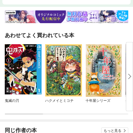
あわせてよく買われている本
鬼滅の刃
ハクメイとミコチ
十年屋シリーズ
生残
ー）
同じ作者の本
もっと見る