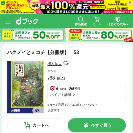
作品検索
カート
はじめての方へ
ハクメイとミコチ【分冊版】 53
樫木祐人
マンガ
88
(税込)
0
pt
獲得
ポイント詳細
dカード利用でさらにポイント+2%
返品不可
カートへ
今すぐ買う