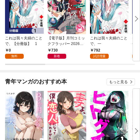
これは我々夫婦のこと
【電子版】月刊コミッ
これは我々夫婦のこと
チェ
で、【分冊版】 1
クフラッパー 2026年9
で、一
冊版
月号
0
730
792
0
無料
新着
試読増量
青年マンガのおすすめ本
もっと見る