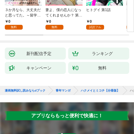
３か月なら、大丈夫だ
妻よ、僕の恋人になっ
ヒトグイ 第1話
世界
と思ってた。～留学し
てくれませんか？ 第1
レベ
た僕の留守中に、一途
話
0
0
0
0
な彼女が汚されるまで
無料
無料
試読フル
～ 1話
新刊配信予定
ランキング
キャンペーン
無料
漫画無料試し読みならdブック
青年マンガ
ハクメイとミコチ【分冊版】
ハ
アプリならもっと便利で快適に！