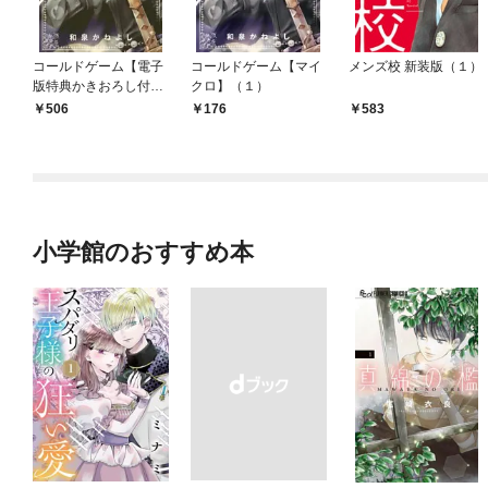
コールドゲーム【電子
コールドゲーム【マイ
メンズ校 新装版（１）
版特典かきおろし付
クロ】（１）
き】（１）
506
176
583
小学館のおすすめ本