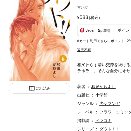
マンガ
583
(税込)
ポイン
5
pt
獲得
dカード利用でさらにポイント+2
返品不可
相変わらず清い交際を続ける
ラホラ…。そんな自分にオサ
著者
和泉かねよし
試し読み
出版社
小学館
ジャンル
少女マンガ
レーベル
フラワーコミッ
掲載誌
ベツコミ
シリーズ
ダウト！！