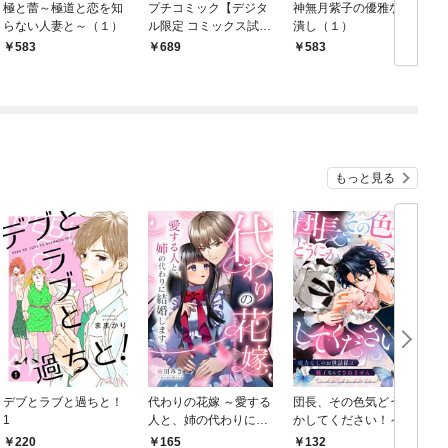
極と蕾～極道と恋を知
プチコミック【デジタ
神無月紫子の優雅な暇
らない人妻と～（１）
ル限定 コミックス試し
潰し（１）
読み特典付き】 2026
583
￥689
583
年9月号（2026年8月7
日発売）
もっと見る
デブとラブと過ちと！
代わりの花嫁 ～愛する
団長、その色気どうに
＆
1
人と、姉の代わりに結
かしてください！～魔
婚します～ 1
力なしのお世話係は魅
220
165
132
￥