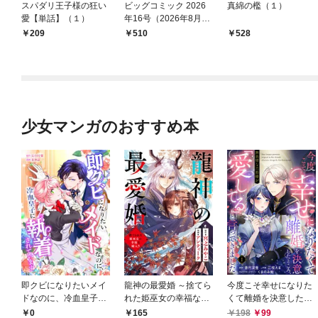
スパダリ王子様の狂い
ビッグコミック 2026
真綿の檻（１）
愛【単話】（１）
年16号（2026年8月7
日発売）
209
￥510
528
少女マンガのおすすめ本
即クビになりたいメイ
龍神の最愛婚 ～捨てら
今度こそ幸せになりた
ドなのに、冷血皇子に
れた姫巫女の幸福な嫁
くて離婚を決意したと
執着されています第1
入り～: 1
ころ、無表情な旦那様
0
165
198
99