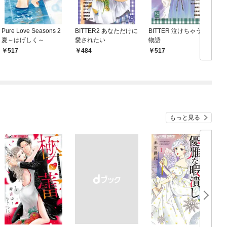
Pure Love Seasons 2
BITTER2 あなただけに
BITTER 泣けちゃう恋
F
夏～はげしく～
愛されたい
物語
517
484
517
もっと見る