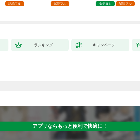
した第1話
試読フル
試読フル
タテヨミ
試読フル
ランキング
キャンペーン
アプリならもっと便利で快適に！