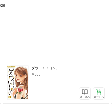
/26
ダウト！！（２）
583
試し読み
カートへ