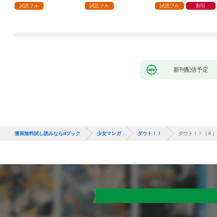
話
が「愛してる」と言っ
試読フル
試読フル
試読フル
割引
てきました。1
新刊配信予定
漫画無料試し読みならdブック
少女マンガ
ダウト！！
ダウト！！（６）