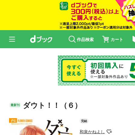
作品検索
カート
ダウト！！（６）
最新刊
完結
和泉かねよし