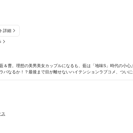
ト詳細
%
藍＆曹。理想の美男美女カップルになるも、藍は「地味S」時代の小心
ラバなるか！？最後まで目が離せないハイテンションラブコメ、ついに
クス