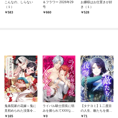
こんなの、しらない
＆フラワー 2026年29
お嬢様はお仕置きが好
（１）
号
き（１）
583
￥660
528
鬼条院家の花嫁～鬼に
ライバル騎士団長に弱
【タテヨミ】1.二度目
見初められた没落令嬢
みを握られてXXXな勝
の人生、敵たちを後悔
～１
負をすることになりま
させてみせます
165
0
71