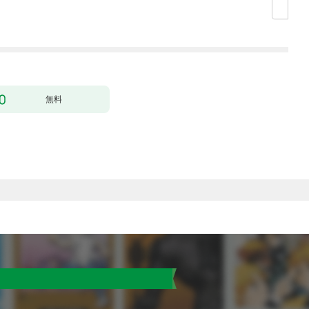
了なんてされません～
１
無料