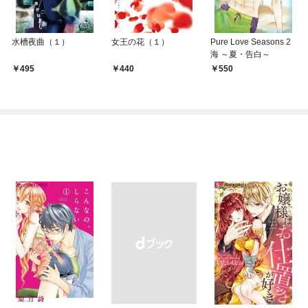
水槽夜曲（１）
女王の花（１）
Pure Love Seasons 2
海 ～夏・告白～
495
440
550