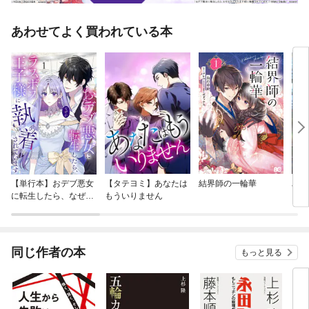
あわせてよく買われている本
【単行本】おデブ悪女
【タテヨミ】あなたは
結界師の一輪華
バッ
に転生したら、なぜか
もういりません
ロイ
ラスボス王子様に執着
今世
されています
りが
てく
OMI
同じ作者の本
もっと見る