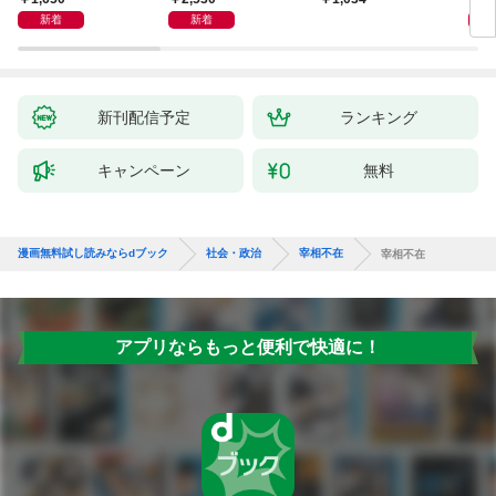
新着
新着
新刊配信予定
ランキング
キャンペーン
無料
漫画無料試し読みならdブック
社会・政治
宰相不在
宰相不在
アプリならもっと便利で快適に！