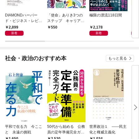
DIAMONDハーバー
「使命」ありき3つの
極限の漂流118日間
この
ド・ビジネス・レビュ
ステップ キャリアの
ー 2026年9月号 特集
成功とは何か
2,899
2,178
1,
550
「上司をマネジメント
新着
新着
する」
社会・政治のおすすめ本
もっと見る
平和で在る力 今ここ
50代から始める 公務
世界政治１ ――民主
「力
と 永遠の挑戦
員の定年準備完全ガイ
化と権威主義化
く 
ド
1,650
2,530
1,
1,034