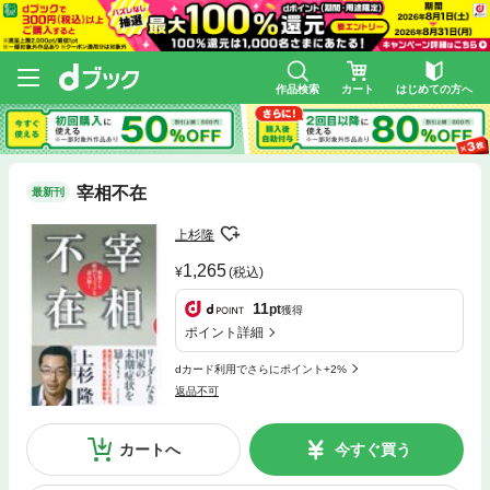
作品検索
カート
はじめての方へ
宰相不在
最新刊
上杉隆
1,265
(税込)
11
pt
獲得
ポイント詳細
dカード利用でさらにポイント+2%
返品不可
カートへ
今すぐ買う