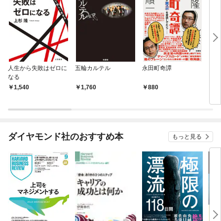
人生から失敗はゼロに
五輪カルテル
永田町奇譚
ウィ
なる
日本
（仮
1,540
1,760
880
8
～
ダイヤモンド社のおすすめ本
もっと見る