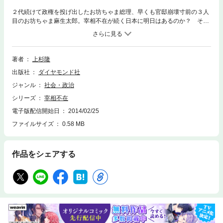
２代続けて政権を投げ出したお坊ちゃま総理、早くも官邸崩壊寸前の３人
目のお坊ちゃま麻生太郎。宰相不在が続く日本に明日はあるのか？ そし
て政治の監視役を務めるべきマスメディアの情けない現状とは？ 迷走す
る政治とメディアを痛烈に批判し続け、安倍政権の崩壊を予見した気鋭の
ジャーナリストによる最新時論集！
著者
上杉隆
出版社
ダイヤモンド社
ジャンル
社会・政治
シリーズ
宰相不在
電子版配信開始日
2014/02/25
ファイルサイズ
0.58 MB
作品をシェアする