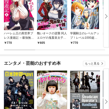
ハーレム王の異世界プ
醜いオークの逆襲 同人
学園騎士のレベルアッ
村人
レス漫遊記 ～最強無双
エロゲの鬼畜皇太子に
プ！レベル1000超え
ライ
のおじさんはあらゆる
転生した喪男の受難
の転生者、落ちこぼれ
770
605
770
7
種族を嫁にする～（コ
（コミック） 1
クラスに入学。そし
ミック） 1
て、（コミック） 1
エンタメ・芸能のおすすめ本
もっと見る