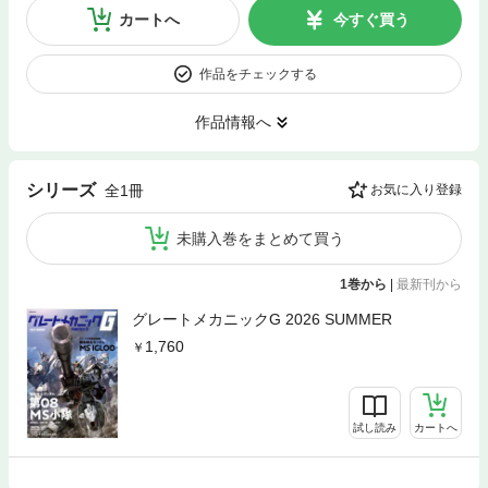
カートへ
今すぐ買う
作品をチェックする
作品情報へ
シリーズ
全1冊
お気に入り登録
未購入巻をまとめて買う
1巻から
|
最新刊から
グレートメカニックG 2026 SUMMER
1,760
試し読み
カートへ