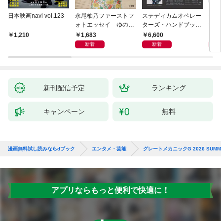
日本映画navi vol.123
永尾柚乃ファーストフ
ステディカムオペレー
テレ
ォトエッセイ ゆのも
ターズ・ハンドブック
集 
のがたり
日本語版 電子版 第２
ーズ
1,683
6,600
1
1,210
版
ウル
新着
新着
【電
新刊配信予定
ランキング
キャンペーン
無料
漫画無料試し読みならdブック
エンタメ・芸能
グレートメカニックG 2026 SUMM
アプリならもっと便利で快適に！