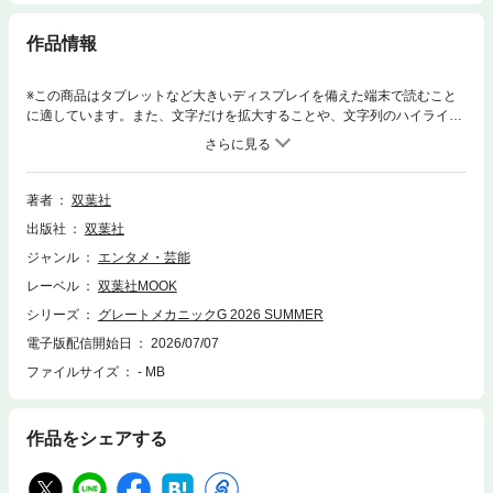
作品情報
※この商品はタブレットなど大きいディスプレイを備えた端末で読むこと
に適しています。また、文字だけを拡大することや、文字列のハイライ
ト、検索、辞書の参照、引用などの機能が使用できません。ガンダムなど
のロボットアニメ作品を紹介するムック。ビジュアルとディープなテキス
ト、インタビューなどで様々な作品を徹底解剖。 ※この商品は固定レイ
アウトで作成されており、タブレットなど大きいディスプレイを備えた端
著者
双葉社
末で読むことに適しています。また、文字列のハイライトや検索、辞書の
出版社
双葉社
参照、引用などの機能が使用できません。
ジャンル
エンタメ・芸能
レーベル
双葉社MOOK
シリーズ
グレートメカニックG 2026 SUMMER
電子版配信開始日
2026/07/07
ファイルサイズ
- MB
作品をシェアする