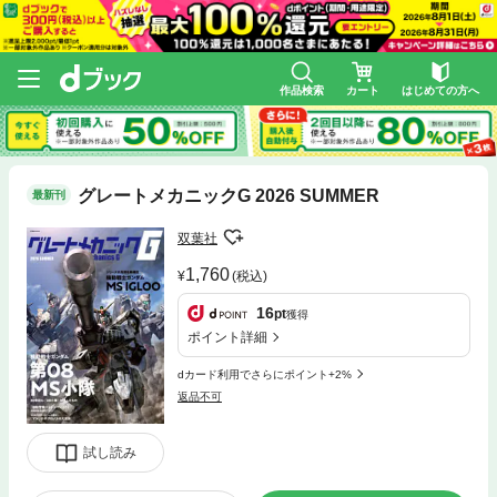
作品検索
カート
はじめての方へ
グレートメカニックG 2026 SUMMER
最新刊
双葉社
1,760
(税込)
16
pt
獲得
ポイント詳細
dカード利用でさらにポイント+2%
返品不可
試し読み