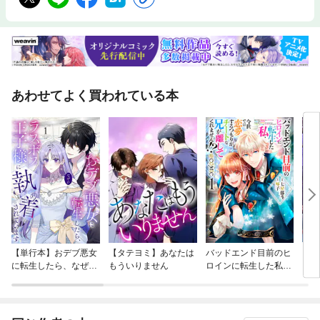
あわせてよく買われている本
【単行本】おデブ悪女
【タテヨミ】あなたは
バッドエンド目前のヒ
【タ
に転生したら、なぜか
もういりません
ロインに転生した私、
リ〜
ラスボス王子様に執着
今世では恋愛するつも
されています
りがチートな兄が離し
てくれません！？@C
OMIC