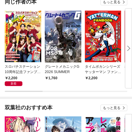
同じ作者の本
もっと見る
スロパチステーション
グレートメカニックG
タイムボカンシリーズ
機動
10周年記念ファンブッ
2026 SUMMER
ヤッターマン ファンブ
ン大
ク MAXコンプリー
ック
2,200
1,760
2,200
1,
ト！！！！！！
新着
双葉社のおすすめ本
もっと見る