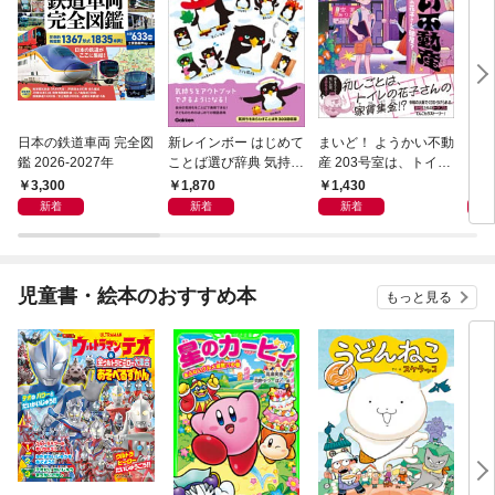
日本の鉄道車両 完全図
新レインボー はじめて
まいど！ ようかい不動
えさ
鑑 2026-2027年
ことば選び辞典 気持ち
産 203号室は、トイレ
のことば
の花子さんの部屋？
3,300
1,870
1,430
1,
新着
新着
新着
児童書・絵本のおすすめ本
もっと見る