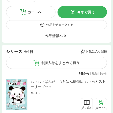
カートへ
今すぐ買う
作品をチェックする
作品情報へ
シリーズ
全1冊
お気に入り登録
未購入巻をまとめて買う
1巻から
|
最新刊から
もちもちぱんだ もちぱん探偵団 もちっとスト
ーリーブック
815
試し読み
カートへ