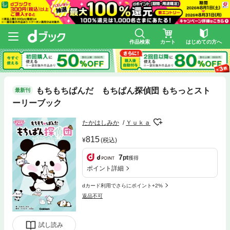
作品検索
カート
はじめての方へ
もちもちぱんだ もちぱん探偵団 もちっとスト
最新刊
ーリーブック
たかはしみか
Ｙｕｋａ
815
(税込)
7
pt
獲得
ポイント詳細
dカード利用でさらにポイント+2%
返品不可
試し読み