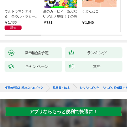
ウルトラマンテオ
星のカービィ あぶな
うどんねこ
放課
＆ 全ウルトラヒーロ
いグルメ屋敷！？の巻
を救
ー大集合 あそべるず
結成
1,430
781
1,540
8
かん
新着
新刊配信予定
ランキング
キャンペーン
無料
漫画無料試し読みならdブック
児童書・絵本
もちもちぱんだ もちぱん探偵団 も
アプリならもっと便利で快適に！