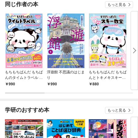
OMI
同じ作者の本
もっと見る
もちもちぱんだ もちぱ
浮遊館 不思議のはじま
もちもちぱんだ もちぱ
もち
んのタイムトラベル も
り
んとトキメキスキー教
んと
ちっとストーリーブッ
室 もちっとストーリー
もち
990
990
880
8
ク
ブック
ック
学研のおすすめ本
もっと見る