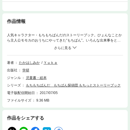
作品情報
人気キャラクター・もちもちぱんだのストーリーブック。ひょんなことか
ら主人公モモカのおうちにやってきた“もちぱん”。いろんな出来事をとも
にしていくうちに、お互いがかけがえのない存在に。そんなある日、予想
もしなかった事件がおこって……！？
著者
たかはしみか
Ｙｕｋａ
出版社
学研
ジャンル
児童書・絵本
シリーズ
もちもちぱんだ もちぱん探偵団 もちっとストーリーブック
電子版配信開始日
2017/07/05
ファイルサイズ
9.36 MB
作品をシェアする