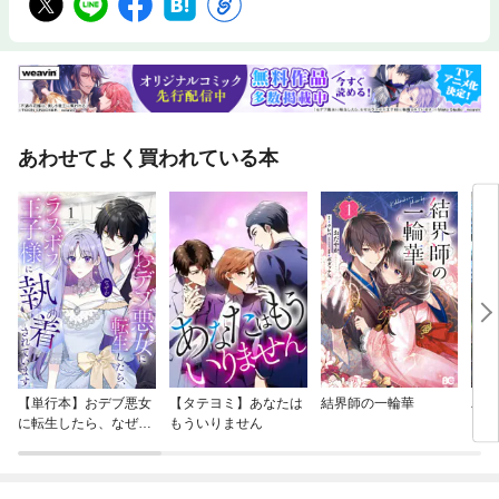
あわせてよく買われている本
【単行本】おデブ悪女
【タテヨミ】あなたは
結界師の一輪華
バッ
に転生したら、なぜか
もういりません
ロイ
ラスボス王子様に執着
今世
されています
りが
てく