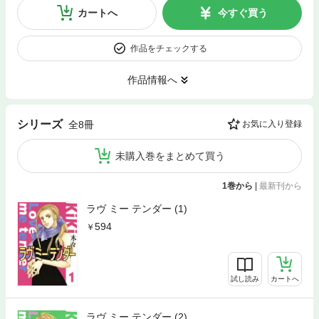
カートへ
今すぐ買う
作品をチェックする
作品情報へ
シリーズ
全8冊
お気に入り登録
未購入巻をまとめて買う
1巻から
|
最新刊から
ラヴ ミー テンダー (1)
594
試し読み
カートへ
ラヴ ミー テンダー (2)