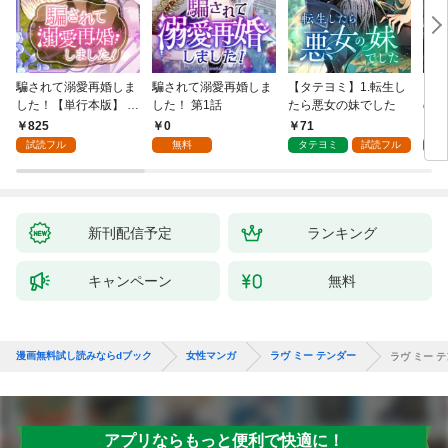
騙されて溺愛再婚しま
騙されて溺愛再婚しま
【タテヨミ】1.転生し
【タ
した！【単行本版】 1
した！ 第1話
たら悪女の妹でした
の私
巻
825
0
71
7
試読フル
無料
タテヨミ
試読フル
タ
新刊配信予定
ランキング
キャンペーン
無料
漫画無料試し読みならdブック
女性マンガ
ラヴ ミー テンダー
ラヴ ミー テン
アプリならもっと便利で快適に！