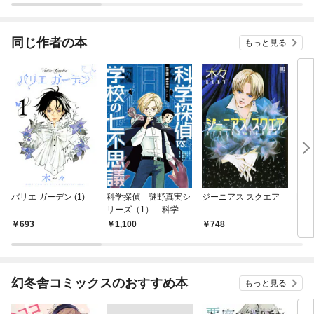
同じ作者の本
もっと見る
バリエ ガーデン (1)
科学探偵 謎野真実シ
ジーニアス スクエア
BLU
リーズ（1） 科学探
偵vs.学校の七不思議
693
1,100
748
7
幻冬舎コミックスのおすすめ本
もっと見る