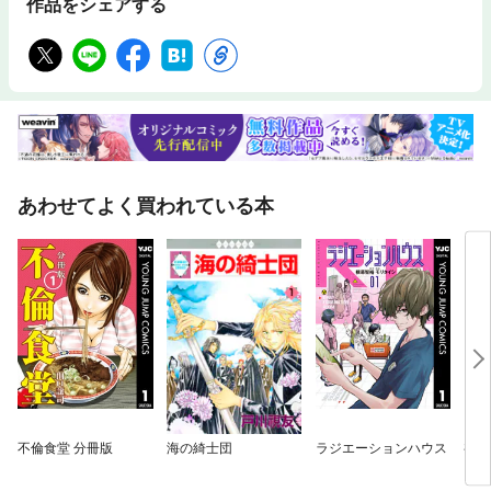
作品をシェアする
あわせてよく買われている本
不倫食堂 分冊版
海の綺士団
ラジエーションハウス
初恋