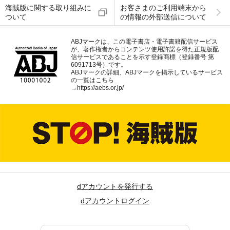
海賊版に関する取り組みに
お客さまのご利用端末から
ついて
の情報の外部送信について
ABJマークは、この電子書店・電子書籍配信サービス
が、著作権者からコンテンツ使用許諾を得た正規版配
信サービスであることを示す登録商標（登録番号 第
6091713号）です。
ABJマークの詳細、ABJマークを掲示しているサービス
の一覧はこちら
→
https://aebs.or.jp/
dアカウントを発行する
dアカウントログイン