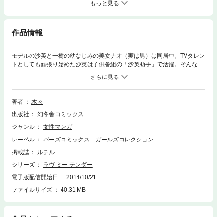
もっと見る
作品情報
モデルの沙英と一樹の幼なじみの美女ナオ（実は男）は同居中。TVタレン
トとしても頑張り始めた沙英は子供番組の「沙英助手」で活躍。そんな沙
英のマネージャーとなった一樹も、敵キャラ「ブラック助手」として表舞
台に復帰。一方ナオがほのかに想いを寄せているのは……!?
著者
木々
出版社
幻冬舎コミックス
ジャンル
女性マンガ
レーベル
バーズコミックス ガールズコレクション
掲載誌
ルチル
シリーズ
ラヴ ミー テンダー
電子版配信開始日
2014/10/21
ファイルサイズ
40.31 MB