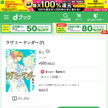
作品検索
カート
はじめての方へ
ラヴ ミー テンダー (7)
木々
マンガ
680
(税込)
6
pt
獲得
ポイント詳細
dカード利用でさらにポイント+2%
返品不可
試し読み