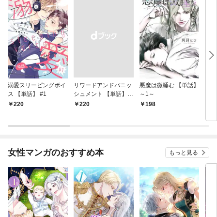
溺愛スリーピングボイ
リワードアンドパニッ
悪魔は微睡む 【単話】
リンク
ス 【単話】 #1
シュメント 【単話】
～1～
第1話
220
￥220
198
5
女性マンガのおすすめ本
もっと見る