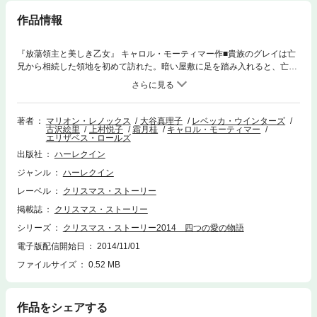
作品情報
『放蕩領主と美しき乙女』 キャロル・モーティマー作■貴族のグレイは亡
兄から相続した領地を初めて訪れた。暗い屋敷に足を踏み入れると、亡兄
の義理の娘アミーリアに悪漢と間違われ発砲される。お仕置きとばかりに
抱きすくめ明かりをつけると、彼が2年前に会った17歳の少女は、見違え
るほど美しく成長していた。■『イヴに天使が舞いおりて』 レベッカ・ウ
インターズ 作■挙式寸前に婚約を破棄された痛手から立ち直ろうとしてい
著者
マリオン・レノックス
大谷真理子
レベッカ・ウインターズ
古沢絵里
上村悦子
霜月桂
キャロル・モーティマー
たブルック。クリスマスイヴの夜、彼女は吹雪の中で泣いている少女を発
エリザベス・ロールズ
見した。少女を自宅で保護して警察に連絡すると、魅力あふれる男性ヴァ
出版社
ハーレクイン
ンスが事情聴取に現れた。もしかして、わたしの運命の人？■『花嫁にメ
リー・クリスマス』 マリオン・レノックス作■2年前に夫を亡くしたジェ
ジャンル
ハーレクイン
ニーは経営するブライダルサロンの売却を決めた。亡夫と共に事故に遭っ
レーベル
クリスマス・ストーリー
て火傷を負った息子の治療費を捻出するためだ。だが売却先の会社の社長
ガイが店に現れ、傍若無人な態度をとった。ジェニーが激怒すると、突然
掲載誌
クリスマス・ストーリー
彼に唇を奪われ……。■『純情なシンデレラ』 エリザベス・ロールズ 作■
シリーズ
クリスマス・ストーリー2014 四つの愛の物語
裕福な家の娘ポリーは不運に見舞われた。父の遺産を全部失ったうえ、住
みこみの家庭教師の職も解雇されたのだ。心優しい教区牧師のアレックス
電子版配信開始日
2014/11/01
に相談すれば、新設される学校の教師として雇ってもらえるかもしれな
ファイルサイズ
0.52 MB
い……。しかし、彼女の期待は見事に裏切られる。 4話収録。
作品をシェアする