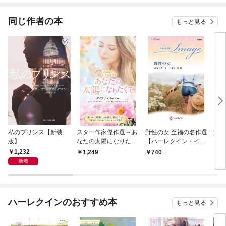
同じ作者の本
もっと見る
私のプリンス【新装
スター作家傑作選～あ
野性の女 至福の名作選
貴婦
版】
なたの太陽になりたく
【ハーレクイン・イマ
【ハ
て～
ージュ版】
トリ
1,232
1,249
740
9
版】
新着
ハーレクインのおすすめ本
もっと見る