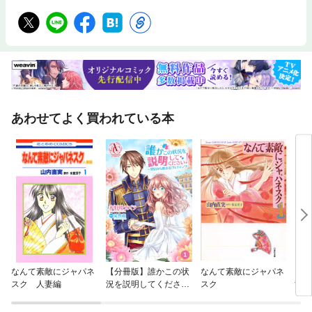
あわせてよく買われている本
なんて素敵にジャパネ
【分冊版】誰かこの状
なんて素敵にジャパネ
スタ
スク 人妻編
況を説明してくださ
スク
する
い！ ～契約から始まる
ウェディング～