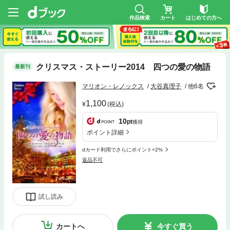
作品検索
カート
はじめての方へ
クリスマス・ストーリー2014 四つの愛の物語
最新刊
マリオン・レノックス
大谷真理子
他6名
1,100
(税込)
10
pt
獲得
ポイント詳細
dカード利用でさらにポイント+2%
返品不可
試し読み
カートへ
今すぐ買う