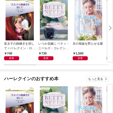
皇太子の跡継ぎを宿し
いつか花嫁に ベティ・
氷の視線を黙らせる愛
いく
て ハーレクイン・ロマ
ニールズ・コレクショ
【ハ
ンス～純潔のシンデレ
ン【ハーレクイン・マ
庫版
740
730
1,500
6
ラ～
スターピース版】
新着
新着
新着
ハーレクインのおすすめ本
もっと見る