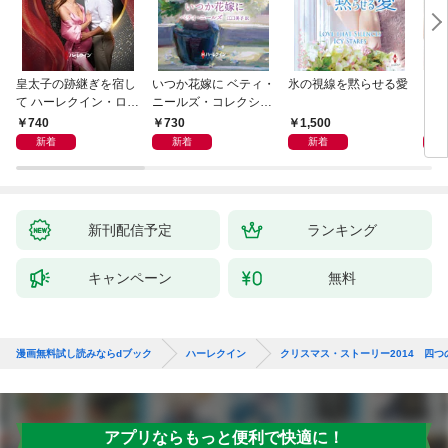
皇太子の跡継ぎを宿し
いつか花嫁に ベティ・
氷の視線を黙らせる愛
いく
て ハーレクイン・ロマ
ニールズ・コレクショ
【ハ
ンス～純潔のシンデレ
ン【ハーレクイン・マ
庫版
740
730
1,500
6
ラ～
スターピース版】
新着
新着
新着
新刊配信予定
ランキング
キャンペーン
無料
漫画無料試し読みならdブック
ハーレクイン
クリスマス・ストーリー2014 四つ
アプリならもっと便利で快適に！