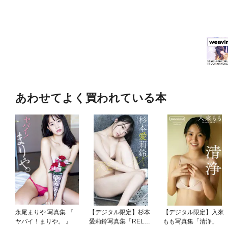
あわせてよく買われている本
永尾まりや 写真集 『
【デジタル限定】杉本
【デジタル限定】入來
ヤバイ！まりや。 』
愛莉鈴写真集「RELA
もも写真集「清浄」