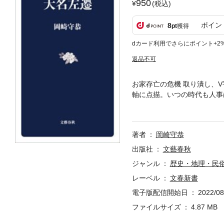
950
(税込)
ポイン
8
pt
獲得
dカード利用でさらにポイント+2
返品不可
お家存亡の危機 取り潰し、
軸に点描。いつの時代も人事
様の名は家康の「家」——高
し」ブリ百匹——福知山藩稲
代で五回——松平大和守家 
著者
岡崎守恭
——静岡藩徳川家
出版社
文藝春秋
ジャンル
歴史・地理・民
レーベル
文春新書
電子版配信開始日
2022/08
ファイルサイズ
4.87 MB