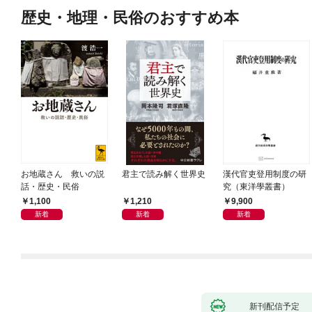
歴史・地理・民俗のおすすめ本
お地蔵さん 救いの説
君主で読み解く世界史
漢代官吏登用制度の研
話・歴史・民俗
究（東洋學叢書）
1,100
1,210
9,900
新着
新着
新着
新刊配信予定