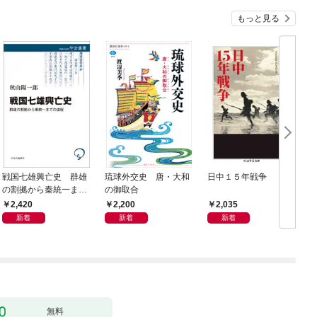
もっと見る
戦国七雄興亡史 群雄
琉球外交史 唐・大和
日中１５年戦争
の割拠から秦統一まで
の御取合
の道程
2,420
2,200
2,035
新着
新着
新着
無料