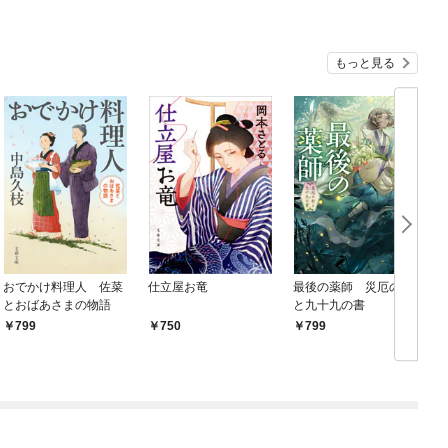
もっと見る
おでかけ料理人 佐菜
仕立屋お竜
最後の薬師 災厄の村
とおばあさまの物語
と九十九の書
799
750
799