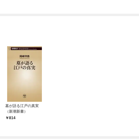
EXY」
墓が語る江戸の真実
（新潮新書）
814