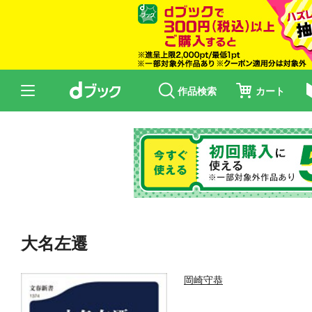
作品検索
カート
大名左遷
岡崎守恭