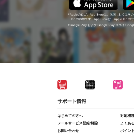
Appleのロゴ、App Storeは、米国もしくはそ
Inc.の商標です。App Storeは、Apple In
Google Play および Google Play ロゴは Go
サポート情報
はじめての方へ
対応機
メールサービス登録/解除
よくあ
お問い合わせ
ポイン