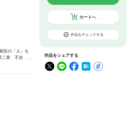
カートへ
作品をチェックする
家臣の「人」を
作品をシェアする
第二章 不吉 殿
 自害 「首な
引越 国替えは一
前絶後の大左遷