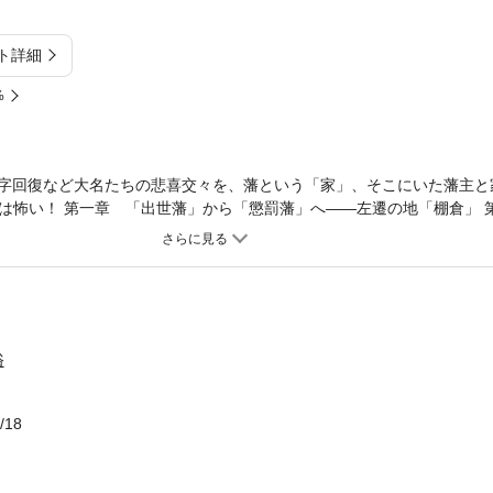
ト詳細
%
V字回復など大名たちの悲喜交々を、藩という「家」、そこにいた藩主と
は怖い！ 第一章 「出世藩」から「懲罰藩」へ——左遷の地「棚倉」 
取藩植村家 第三章 仇討 赤穂浪士は作州浪士——津山藩森家 第四章
葉家 第五章 復活 取り潰しから筆頭老中——松本藩水野家 第六章 
第七章 詐欺 湖面で水増し一万石——堀江藩大沢家 第八章 最大 空
俗
/18