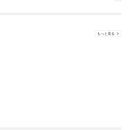
集「Welcome Back！
～prologue～」
もっと見る