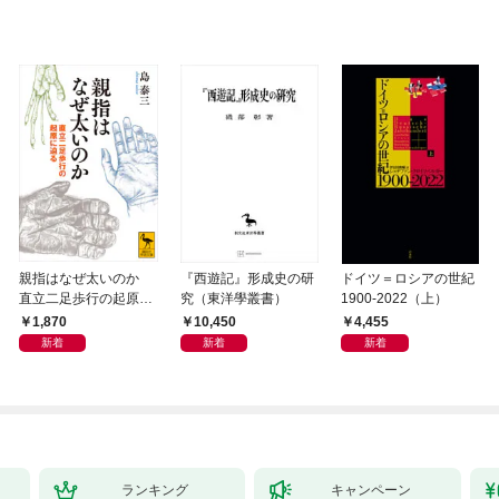
親指はなぜ太いのか
『西遊記』形成史の研
ドイツ＝ロシアの世紀
直立二足歩行の起原に
究（東洋學叢書）
1900-2022（上）
迫る
1,870
10,450
4,455
新着
新着
新着
ランキング
キャンペーン