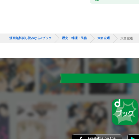
漫画無料試し読みならdブック
歴史・地理・民俗
大名左遷
大名左遷