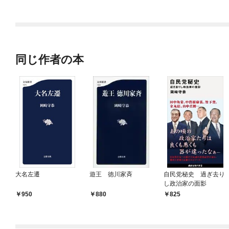
X」
同じ作者の本
大名左遷
遊王 徳川家斉
自民党秘史 過ぎ去り
し政治家の面影
950
880
825