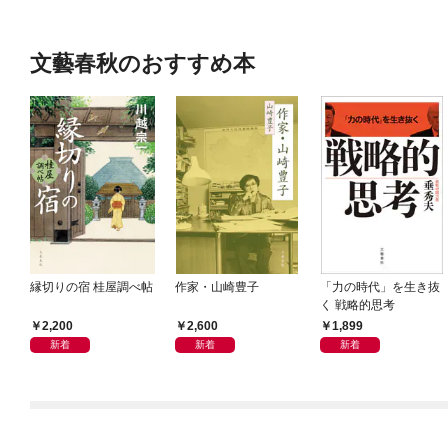
文藝春秋のおすすめ本
縁切りの宿 桂屋調べ帖
作家・山崎豊子
「力の時代」を生き抜
く 戦略的思考
2,200
2,600
1,899
新着
新着
新着