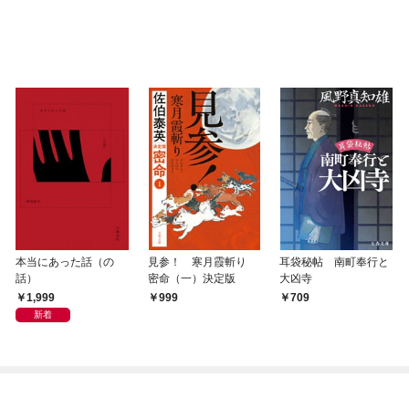
本当にあった話（の
見参！ 寒月霞斬り
耳袋秘帖 南町奉行と
話）
密命（一）決定版
大凶寺
1,999
999
709
新着