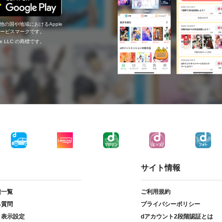
の他の国や地域におけるApple
c.のサービスマークです。
ogle LLC の商標です。
サイト情報
種一覧
ご利用規約
る質問
プライバシーポリシー
ト表示設定
dアカウント2段階認証とは