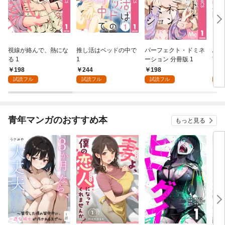
視線が絡んで、熱にな
推し活はベッドの中で
パーフェクト・ドミネ
ふし
る 1
1
ーション 分冊版 1
言っ
198
244
198
2
試読フル
試読フル
試読フル
試
青年マンガのおすすめ本
もっと見る