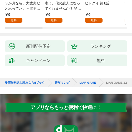
３か月なら、大丈夫だ
妻よ、僕の恋人になっ
ヒトグイ 第1話
世界
と思ってた。～留学し
てくれませんか？ 第1
レベ
た僕の留守中に、一途
話
0
0
0
0
な彼女が汚されるまで
無料
無料
無料
～ 1話
新刊配信予定
ランキング
キャンペーン
無料
漫画無料試し読みならdブック
青年マンガ
LIAR GAME
LIAR GAME 12
アプリならもっと便利で快適に！