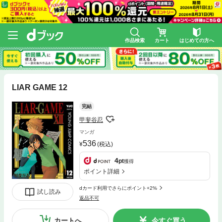
作品検索
カート
はじめての方へ
LIAR GAME 12
完結
甲斐谷忍
マンガ
536
(税込)
4
pt
獲得
ポイント詳細
dカード利用でさらにポイント+2%
試し読み
返品不可
カートへ
今すぐ買う