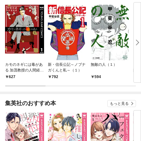
カモのネギには毒があ
新・信長公記～ノブナ
無敵の人（１）
イブ
る 加茂教授の人間経済
ガくんと私～（１）
[2
学講義 1
627
792
594
3
集英社のおすすめ本
もっと見る