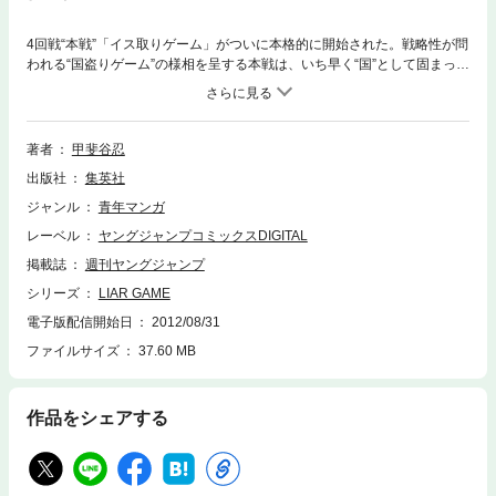
4回戦“本戦”「イス取りゲーム」がついに本格的に開始された。戦略性が問
われる“国盗りゲーム”の様相を呈する本戦は、いち早く“国”として固まっ
た、アキヤマ・ヨコヤ・ハリモトの3グループによる争いとなる。そし
て、アキヤマグループの“親決め投票棄権”という奇策により、戦局は一
変。一時、共闘関係を結んでいたヨコヤ＝ハリモトグループ間での争いが
始まった。そんな両グループの策が拮抗し合う中、“第4の勢力・ガヤ連
著者
甲斐谷忍
合”が姿を現し始める―――。恫喝、造反、不和が犇く戦局を掌握するの
出版社
集英社
は、一体どの陣営か!? 権謀渦巻く騙し合い「イス取りゲーム」、いよい
よ終盤へ――!!
ジャンル
青年マンガ
レーベル
ヤングジャンプコミックスDIGITAL
掲載誌
週刊ヤングジャンプ
シリーズ
LIAR GAME
電子版配信開始日
2012/08/31
ファイルサイズ
37.60 MB
作品をシェアする