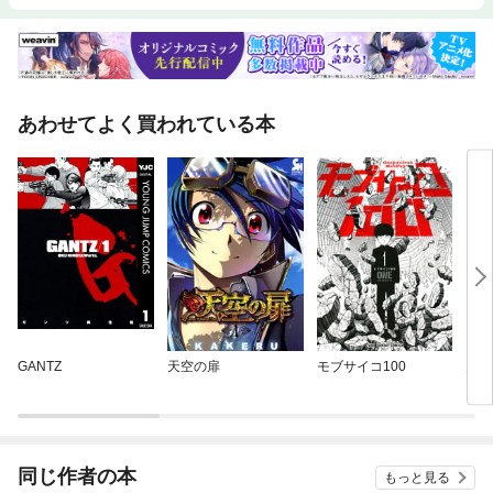
あわせてよく買われている本
GANTZ
天空の扉
モブサイコ100
天は
同じ作者の本
もっと見る