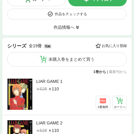
作品をチェックする
作品情報へ
全19冊
シリーズ
お気に入り登録
完結
未購入巻をまとめて買う
1巻から
|
最新刊から
LIAR GAME 1
528
110
1冊無料
カートへ
LIAR GAME 2
528
110