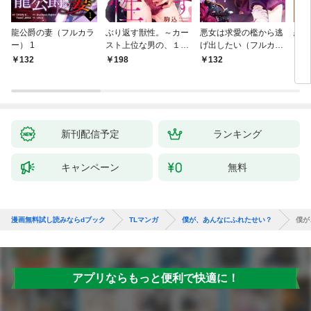
龍公爵の妻（フルカラ
ぶり返す獣性。～カー
悪女は求愛の檻から逃
恋す
ー） 1
スト上位な男の、１０
げ出したい（フルカラ
【fo
年越しの激愛１
ー） 1
132
198
132
2
新刊配信予定
ランキング
キャンペーン
無料
漫画無料試し読みならdブック
TLマンガ
僕が、あんなにふれたせい？
僕が
アプリならもっと便利で快適に！