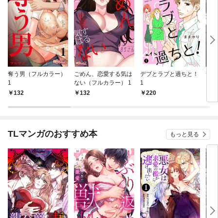
奪う男（フルカラー）
ごめん、恋愛する気は
デブとラブと過ちと！
龍公
1
ない（フルカラー） 1
1
ー）
132
132
220
1
TLマンガのおすすめ本
もっと見る