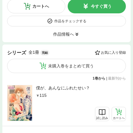
カートへ
今すぐ買う
作品をチェックする
作品情報へ
全1冊
シリーズ
お気に入り登録
完結
未購入巻をまとめて買う
1巻から
|
最新刊から
僕が、あんなにふれたせい？
115
試し読み
カートへ