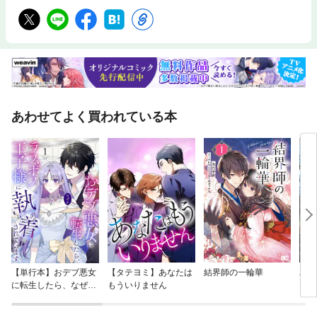
あわせてよく買われている本
【単行本】おデブ悪女
【タテヨミ】あなたは
結界師の一輪華
バッ
に転生したら、なぜか
もういりません
ロイ
ラスボス王子様に執着
今世
されています
りが