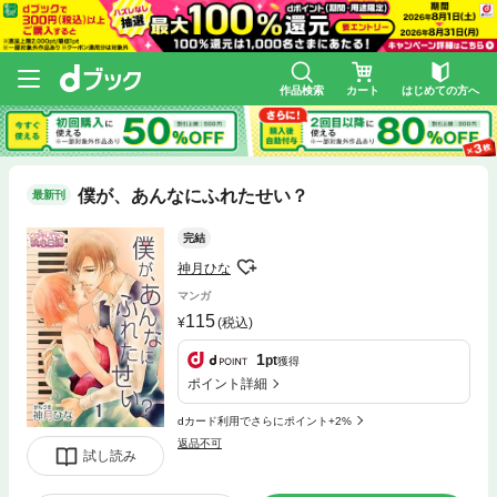
作品検索
カート
はじめての方へ
僕が、あんなにふれたせい？
最新刊
完結
神月ひな
マンガ
115
(税込)
1
pt
獲得
ポイント詳細
dカード利用でさらにポイント+2%
返品不可
試し読み