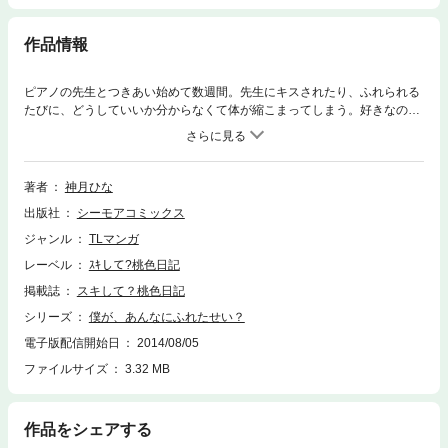
作品情報
ピアノの先生とつきあい始めて数週間。先生にキスされたり、ふれられる
たびに、どうしていいか分からなくて体が縮こまってしまう。好きなの
に。一緒にいたいのに。キスより先のことを妄想してしまったら今よりも
っと意識しすぎて自分がフツウじゃいられない…！【桃色日記】
著者
神月ひな
出版社
シーモアコミックス
ジャンル
TLマンガ
レーベル
ｽｷして?桃色日記
掲載誌
スキして？桃色日記
シリーズ
僕が、あんなにふれたせい？
電子版配信開始日
2014/08/05
ファイルサイズ
3.32 MB
作品をシェアする