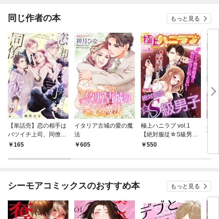
てく
OMI
同じ作者の本
もっと見る
【単話売】恋の相手は
イタリア古城の愛の魔
極上ハニラブ vol.1
皇帝
バツイチ上司、同僚、
法
【絶対服従☆S級男
下を
元彼…？ 1
子】
(1)
165
605
550
6
シーモアコミックスのおすすめ本
もっと見る