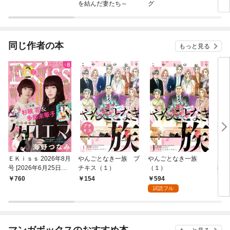
を結んだ妻たち～
グ
同じ作者の本
もっと見る
ＥＫｉｓｓ 2026年8月
やんごとなき一族 プ
やんごとなき一族
キラ
号 [2026年6月25日発
チキス（１）
（１）
探偵
売]
594
760
154
8
試読フル