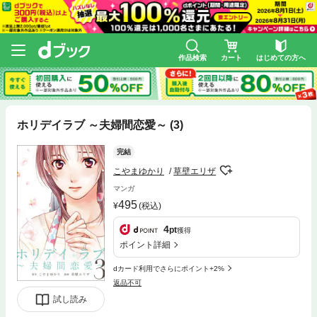
作品検索
カート
はじめての方へ
ホリデイラブ ～夫婦間恋愛～ (3)
完結
こやまゆかり
草壁エリザ
マンガ
495
(税込)
4
pt
獲得
ポイント詳細
dカード利用でさらにポイント+2%
返品不可
試し読み