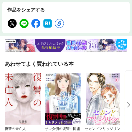
作品をシェアする
あわせてよく買われている本
復讐の未亡人
サレタ側の復讐～同盟
セカンドマリッジリン
社内