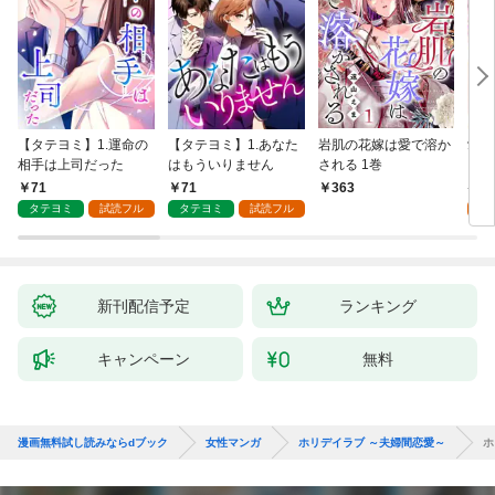
【タテヨミ】1.運命の
【タテヨミ】1.あなた
岩肌の花嫁は愛で溶か
愛し
相手は上司だった
はもういりません
される 1巻
い 
71
71
1
363
タテヨミ
試読フル
タテヨミ
試読フル
試
新刊配信予定
ランキング
キャンペーン
無料
漫画無料試し読みならdブック
女性マンガ
ホリデイラブ ～夫婦間恋愛～
ホ