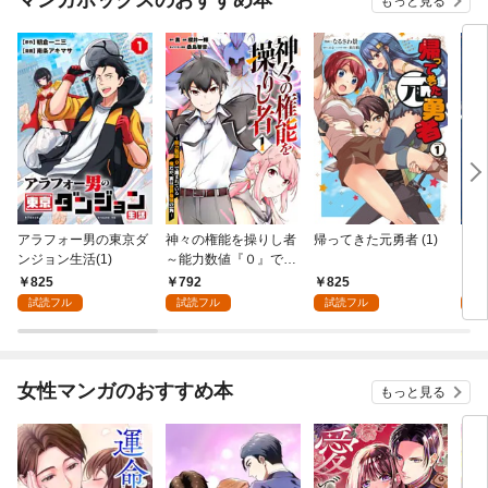
マンガボックスのおすすめ本
もっと見る
アラフォー男の東京ダ
神々の権能を操りし者
帰ってきた元勇者 (1)
コボ
ンジョン生活(1)
～能力数値『０』で蔑
フな
まれている俺だが、実
ど世
825
792
825
8
は世界最強の一角～(1)
(1)
試読フル
試読フル
試読フル
試
女性マンガのおすすめ本
もっと見る