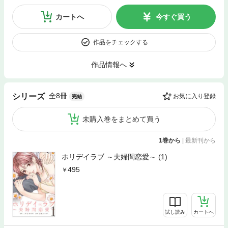
カートへ
今すぐ買う
作品をチェックする
作品情報へ
全8冊
シリーズ
お気に入り登録
完結
未購入巻をまとめて買う
1巻から
|
最新刊から
ホリデイラブ ～夫婦間恋愛～ (1)
495
試し読み
カートへ