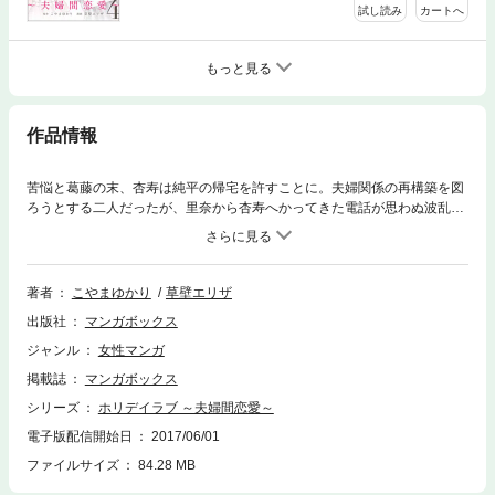
試し読み
カートへ
もっと見る
作品情報
苦悩と葛藤の末、杏寿は純平の帰宅を許すことに。夫婦関係の再構築を図
ろうとする二人だったが、里奈から杏寿へかってきた電話が思わぬ波乱を
巻き起こす！
著者
こやまゆかり
草壁エリザ
出版社
マンガボックス
ジャンル
女性マンガ
掲載誌
マンガボックス
シリーズ
ホリデイラブ ～夫婦間恋愛～
電子版配信開始日
2017/06/01
ファイルサイズ
84.28 MB