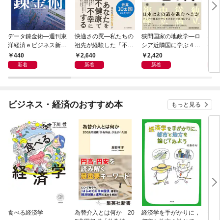
データ錬金術―週刊東
快適さの罠―私たちの
狭間国家の地政学―ロ
石橋
洋経済ｅビジネス新書
祖先が経験した「不快
シア近隣国に学ぶ４つ
―大
Ｎo.493
さ」が人生を充実させ
の生き残り戦略
９）
440
2,640
2,420
2
る
２０
新着
新着
新着
ビジネス・経済のおすすめ本
もっと見る
食べる経済学
為替介入とは何か 20
経済学を手がかりに，
研究