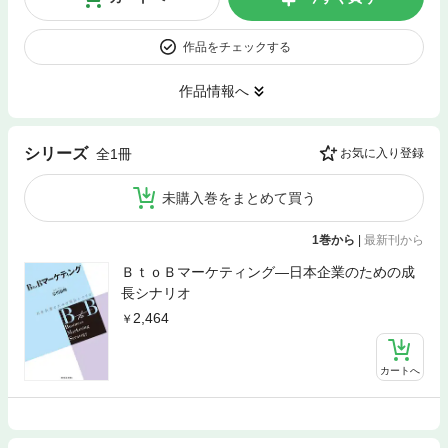
作品をチェックする
作品情報へ
シリーズ
全1冊
お気に入り登録
未購入巻をまとめて買う
1巻から
|
最新刊から
ＢｔｏＢマーケティング―日本企業のための成
長シナリオ
2,464
カートへ