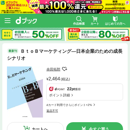
作品検索
カート
はじめての方へ
ＢｔｏＢマーケティング―日本企業のための成長
最新刊
シナリオ
余田拓郎
2,464
(税込)
22
pt
獲得
ポイント詳細
dカード利用でさらにポイント+2%
返品不可
カートへ
今すぐ買う