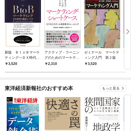
新版 ＢｔｏＢマーケ
アクティブ・ラーニン
ゼミナール マーケテ
実践
ティング―ＤＸ時代の
グのためのマーケティ
ィング入門 第２版
テ
成長シナリオ
ング・ショートケース
成功
3,520
2,310
3,520
1,
東洋経済新報社のおすすめ本
もっと見る