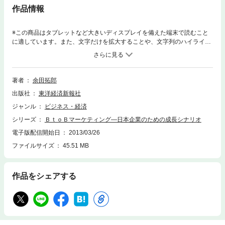
作品情報
※この商品はタブレットなど大きいディスプレイを備えた端末で読むこと
に適しています。また、文字だけを拡大することや、文字列のハイライ
ト、検索、辞書の参照、引用などの機能が使用できません。「高い技術
力」「優れた製品」だけでは、生き残れない！「下請け業者」から脱却
し、グローバル競争を勝ち抜くための処方箋はここにある。日本の競争力
の源泉は、素材や部品などのＢｔｏＢ企業によるところが大きく、日本の
著者
余田拓郎
成長はこうしたＢｔｏＢ産業や企業に依存している。日本企業の部品や素
出版社
東洋経済新報社
材にかかわる技術力は、世界で高い評価を受けており、高いシェアを有し
ている企業も数多く存在している。しかし、それに見合った利益率を確保
ジャンル
ビジネス・経済
できているとはいえない。技術力があっても、それを十分な利益に結びつ
シリーズ
ＢｔｏＢマーケティング―日本企業のための成長シナリオ
けることには失敗しているのだ。ＢｔｏＢ企業の産業財（ビジネス財・生
産財）のマーケティング（つまり、法人営業）は、日本がこれから生き残
電子版配信開始日
2013/03/26
っていくためにもニーズの高い領域である。とりわけ、近年の市場のグロ
ファイルサイズ
45.51 MB
ーバル化の中で、部品や素材メーカーは欧米企業と中国をはじめとする新
興国企業との狭間に立たされて、苦戦する企業も少なくない。本書では、
そうした企業に対して、今後の成長シナリオを策定する際の道標をマーケ
作品をシェアする
ティングの視点で提供することをねらいとする。