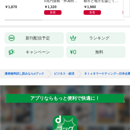
0兆円規模「外為特
都市と地方を論じてみ
会」が生まれた謎
よう
1,320
1,980
5,
1,870
新着
新着
新刊配信予定
ランキング
キャンペーン
無料
漫画無料試し読みならdブック
ビジネス・経済
ＢｔｏＢマーケティング―日本企
アプリならもっと便利で快適に！