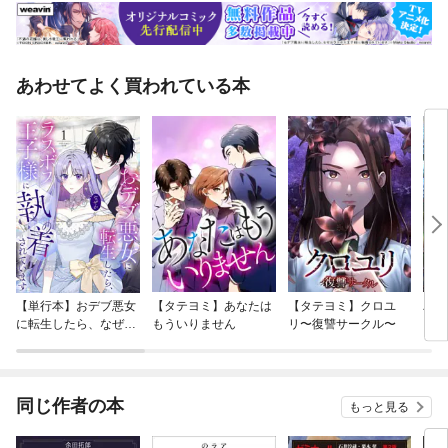
あわせてよく買われている本
【単行本】おデブ悪女
【タテヨミ】あなたは
【タテヨミ】クロユ
バッ
に転生したら、なぜか
もういりません
リ〜復讐サークル〜
ロイ
ラスボス王子様に執着
今世
されています
りが
てく
OMI
同じ作者の本
もっと見る