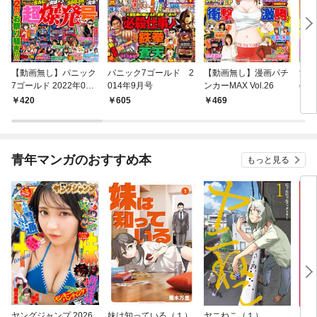
【動画無し】パニック
パニック7ゴールド 2
【動画無し】漫画パチ
漫画
7ゴールド 2022年06
014年9月号
ンカーMAX Vol.26
ol.0
月号
420
605
469
8
青年マンガのおすすめ本
もっと見る
ヤングジャンプ 2026
妹は知っている（１）
ヤニねこ（１）
モー