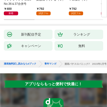
No.36＆37合併号
6・3
日発
400
792
792
4
新着
試読フル
試読フル
新刊配信予定
ランキング
キャンペーン
無料
漫画無料試し読みならdブック
青年マンガ
漫画パチスロパニック7 2015年1月号
アプリならもっと便利で快適に！