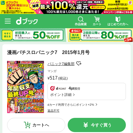
作品検索
カート
はじめての方へ
漫画パチスロパニック7 2015年1月号
パニック7編集部
マンガ
517
(税込)
4
pt
獲得
ポイント詳細
dカード利用でさらにポイント+2%
返品不可
カートへ
今すぐ買う