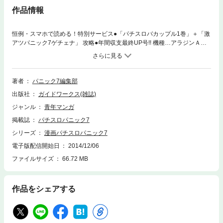
作品情報
恒例・スマホで読める！特別サービス●「パチスロバカップル1巻」＋「激
アツパニック7ゲチェナ」 攻略●年間収支最終UP号!! 機種…アラジンＡ
２、パチスロ アレジン、パチスロ Dororonえん魔くんメ〜ラめら、パチス
ロ 蒼穹のファフナー、パチスロ 黄門ちゃま喝、サラリーマン金太郎 出世
回胴編、押忍！サラリーマン番長他 漫画●ういちのヤケクソ回胴まっしぐ
ら、万枚くん、パチスロであった全部旨い話、圧勝少年、静粛王他！出し
著者
パニック7編集部
ちゃダメ！（七瀬あゆむの新連載！）
出版社
ガイドワークス(雑誌)
ジャンル
青年マンガ
掲載誌
パチスロパニック7
シリーズ
漫画パチスロパニック7
電子版配信開始日
2014/12/06
ファイルサイズ
66.72 MB
作品をシェアする