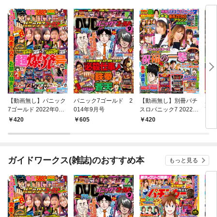
【動画無し】パニック
パニック7ゴールド 2
【動画無し】別冊パチ
別冊
7ゴールド 2022年06
014年9月号
スロパニック7 2022年
7 
月号
5月号
420
605
420
4
ガイドワークス(雑誌)のおすすめ本
もっと見る