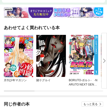
あわせてよく買われている本
月刊少年マガジン
賭ケグルイ
BORUTO-ボルト- -N
パニ
ARUTO NEXT GENER
ATIONS-
同じ作者の本
もっと見る