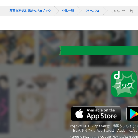
漫画無料試し読みならdブック
小説一般
てやんでェ
てやんでェ（上）
Appleのロゴ、App Storeは、米国もしくはそ
Inc.の商標です。App Storeは、Apple In
Google Play および Google Play ロゴは Go