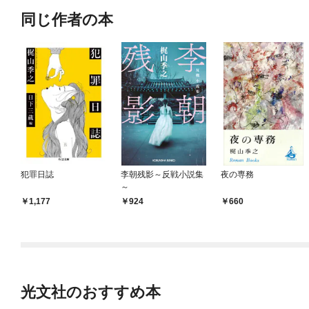
同じ作者の本
犯罪日誌
李朝残影～反戦小説集
夜の専務
～
1,177
924
660
光文社のおすすめ本