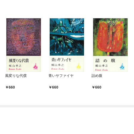
風変りな代償
青いサファイヤ
詰め腹
660
660
660