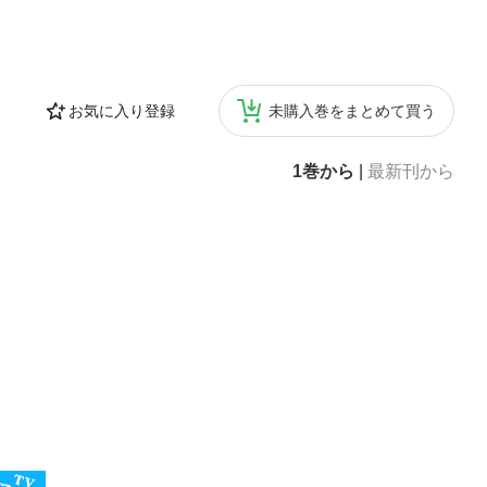
お気に入り登録
未購入巻をまとめて買う
1巻から
|
最新刊から