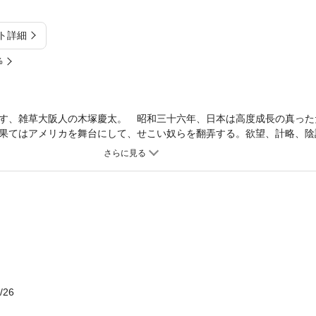
ト詳細
%
す、雑草大阪人の木塚慶太。 昭和三十六年、日本は高度成長の真った
果てはアメリカを舞台にして、せこい奴らを翻弄する。欲望、計略、陰
活躍する破天荒な快男児を描いた痛快娯楽小説の大傑作！
/26