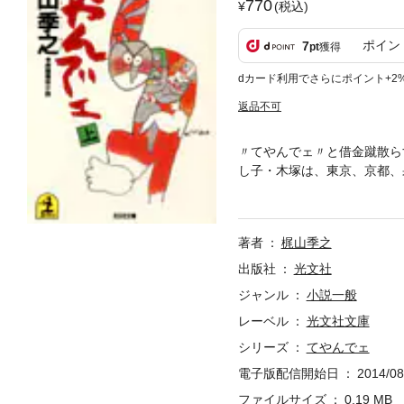
770
(税込)
ポイン
7
pt
獲得
dカード利用でさらにポイント+2
返品不可
〃てやんでェ〃と借金蹴散ら
し子・木塚は、東京、京都、
を手玉にとって、自由自在に
著者
梶山季之
出版社
光文社
ジャンル
小説一般
レーベル
光文社文庫
シリーズ
てやんでェ
電子版配信開始日
2014/08
ファイルサイズ
0.19 MB