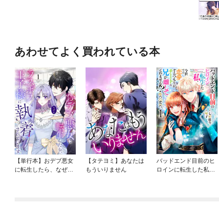
あわせてよく買われている本
【単行本】おデブ悪女
【タテヨミ】あなたは
バッドエンド目前のヒ
に転生したら、なぜか
もういりません
ロインに転生した私、
ラスボス王子様に執着
今世では恋愛するつも
されています
りがチートな兄が離し
てくれません！？@C
OMIC