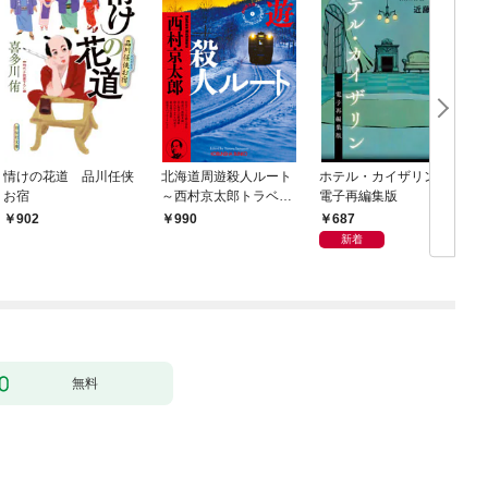
情けの花道 品川任侠
北海道周遊殺人ルート
ホテル・カイザリン
お宿
～西村京太郎トラベル
電子再編集版
ミステリー・セレクシ
687
902
990
ョン（1）～
新着
無料