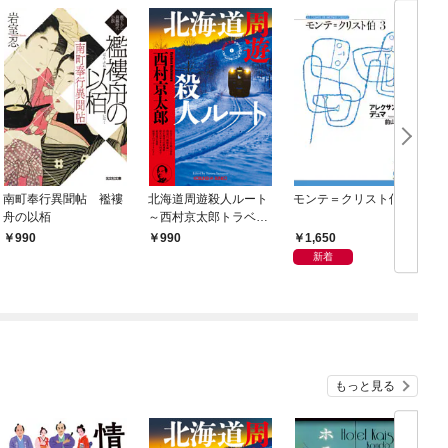
南町奉行異聞帖 襤褸
北海道周遊殺人ルート
モンテ＝クリスト伯3
舟の以栢
～西村京太郎トラベル
ミステリー・セレクシ
1,650
990
990
ョン（1）～
新着
もっと見る