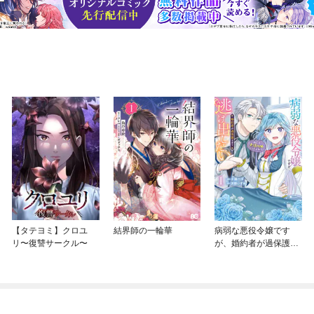
【タテヨミ】クロユ
結界師の一輪華
病弱な悪役令嬢です
リ〜復讐サークル〜
が、婚約者が過保護す
ぎて逃げ出したい(私た
ち犬猿の仲でしたよ
ね！？)