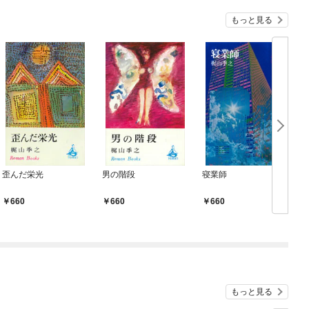
もっと見る
歪んだ栄光
男の階段
寝業師
660
660
660
もっと見る