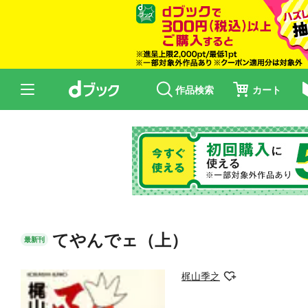
作品検索
カート
てやんでェ（上）
最新刊
梶山季之