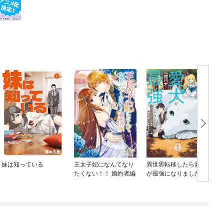
妹は知っている
王太子妃になんてなり
異世界転移したら愛犬
たくない！！ 婚約者編
が最強になりました ～
シルバーフェンリルと
俺が異世界暮らしを始
めたら～ THE COMIC