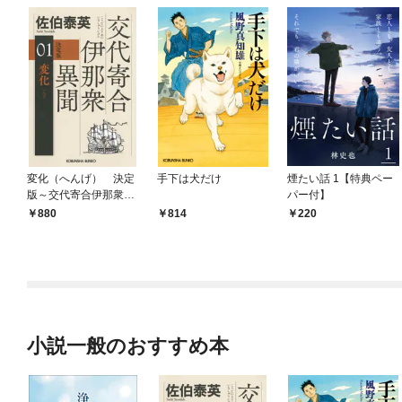
変化（へんげ） 決定
手下は犬だけ
煙たい話 1【特典ペー
版～交代寄合伊那衆異
パー付】
聞（1）～
880
814
220
小説一般のおすすめ本