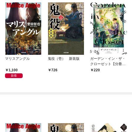
マリスアングル
鬼役（壱） 新装版
ガーデン・イン・ザ・
クローゼット【分冊
版】1
1,100
726
220
新着