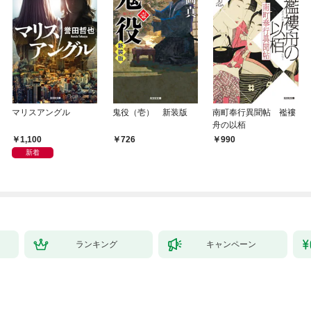
マリスアングル
鬼役（壱） 新装版
南町奉行異聞帖 襤褸
舟の以栢
1,100
726
990
新着
ランキング
キャンペーン