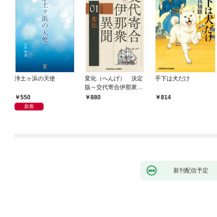
浄土ヶ浜の天使
変化（へんげ） 決定
手下は犬だけ
版～交代寄合伊那衆異
聞（1）～
550
880
814
新着
新刊配信予定