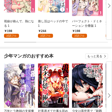
視線が絡んで、熱にな
推し活はベッドの中で
パーフェクト・ドミネ
ふし
る 1
1
ーション 分冊版 1
言っ
198
244
198
2
試読フル
試読フル
試読フル
試
少年マンガのおすすめ本
もっと見る
万年ヒラ教師の支援魔
社畜過ぎて仕事を辞め
少女は異世界で『殺戮
魔王