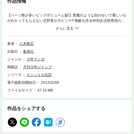
作品情報
【ページ数が多いビッグボリューム版!】悪魔のような顔のせいで優しい心
がわかってもらえない北野君が大ピンチ!! 無敵を誇る特別生活指導員の白
瀧とその娘･いくのが北野君を狙って碧空高校にやって来た!? 小磯や他生
徒をも巻き込む大激戦に勝利したのは…。聖職者も大号泣の最”恐”顔ギャ
グ第4巻!!
著者
八木教広
出版社
集英社
ジャンル
少年マンガ
掲載誌
月刊少年ジャンプ
シリーズ
エンジェル伝説
電子版配信開始日
2012/11/06
ファイルサイズ
47.10 MB
作品をシェアする