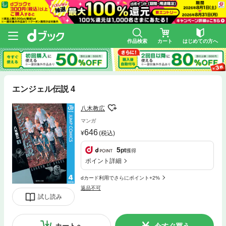
作品検索
カート
はじめての方へ
エンジェル伝説 4
八木教広
マンガ
646
(税込)
5
pt
獲得
ポイント詳細
dカード利用でさらにポイント+2%
返品不可
試し読み