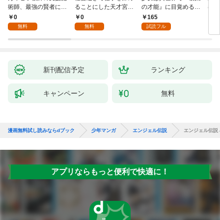
術師、最強の賢者にな
ることにした天才宮廷
の才能』に目覚める
者パ
る～不人気の支援魔術
魔術師～辺境の地でス
(話売り) #1
やっ
0
0
165
2
師は給料泥棒だと魔術
ローライフを夢見る
無料
無料
試読フル
大学をクビになった
が、不届き者を倒して
が、出世した元教え子
いたら『最果ての魔
たちのおかげで何も困
女』と呼ばれるように
らない件～ 第1話
なる～ 第1話
新刊配信予定
ランキング
キャンペーン
無料
漫画無料試し読みならdブック
少年マンガ
エンジェル伝説
エンジェル伝説 
アプリならもっと便利で快適に！