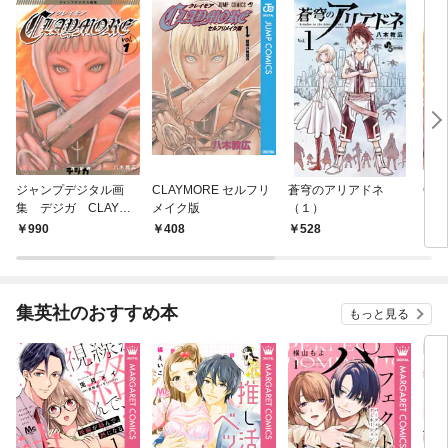
ジャンプデジタル画
CLAYMORE セルフリ
蒼穹のアリアドネ
CLA
集 デジガ CLAYMO
メイク版
（１）
RE 1
990
408
528
4
集英社のおすすめ本
もっと見る