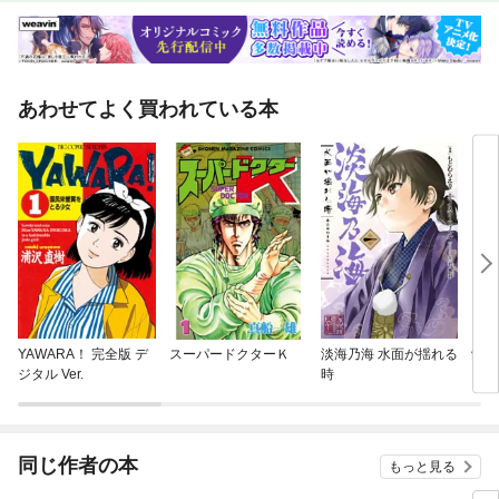
あわせてよく買われている本
YAWARA！ 完全版 デ
スーパードクターＫ
淡海乃海 水面が揺れる
餓狼
ジタル Ver.
時
同じ作者の本
もっと見る