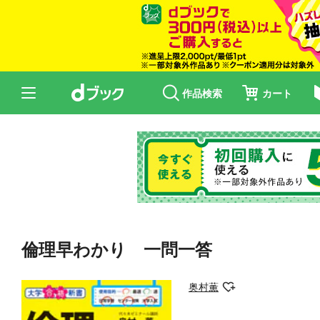
作品検索
カート
倫理早わかり 一問一答
奥村薫