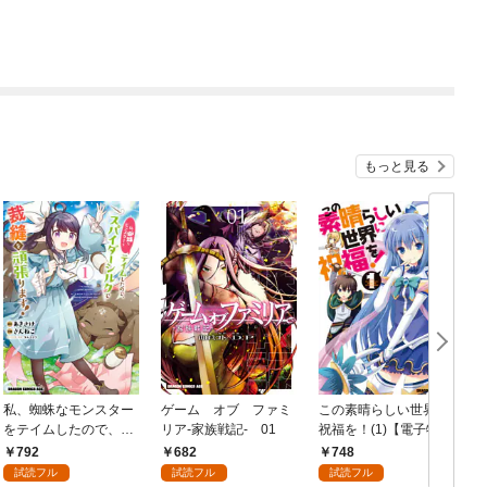
もっと見る
私、蜘蛛なモンスター
ゲーム オブ ファミ
この素晴らしい世界に
をテイムしたので、ス
リア-家族戦記- 01
祝福を！(1)【電子特別
パイダーシルクで裁縫
版】
792
682
748
を頑張ります！ 1
試読フル
試読フル
試読フル