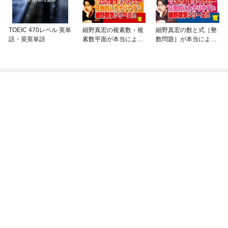
TOEIC 470レベル 英単
細野真宏の複素数・複
細野真宏の数と式［整
語・英英単語
素数平面が本当によく
数問題］が本当によく
わかる本
わかる本