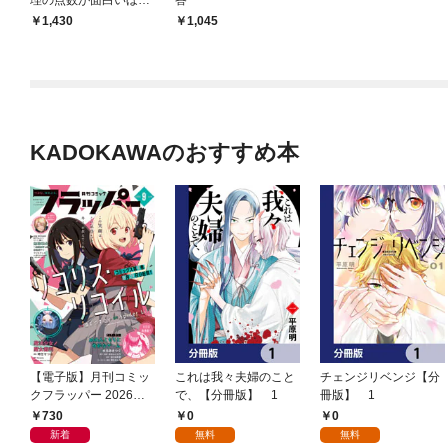
理の点数が面白いほど
答
とれる本
1,430
1,045
KADOKAWAのおすすめ本
【電子版】月刊コミッ
これは我々夫婦のこと
チェンジリベンジ【分
クフラッパー 2026年9
で、【分冊版】 1
冊版】 1
月号
730
0
0
新着
無料
無料