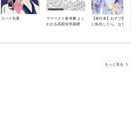
スパイ失業
マイベスト参考書 よく
【単行本】おデブ悪女
わかる高校化学基礎
に転生したら、なぜか
ラスボス王子様に執着
されています
もっと見る