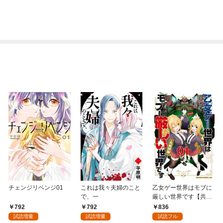
チェンジリベンジ01
これは我々夫婦のこと
乙女ゲー世界はモブに
で、一
厳しい世界です【共和
国編】 ０１
792
792
836
試読増量
試読増量
試読フル