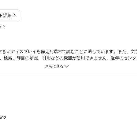
ト詳細
%
大きいディスプレイを備えた端末で読むことに適しています。また、文
、検索、辞書の参照、引用などの機能が使用できません。近年のセンタ
」の、新書サイズ一問一答集。どれも絶対にはずせない必須の93テー
ページで、左ページに設問、右ページに解答とその解説を掲載。解説は
ノ。日常学習からセンター試験対策まで幅広く使える一冊。※本電子書
ートはついておりません。また直接文字を書き込むことはできませんの
/02