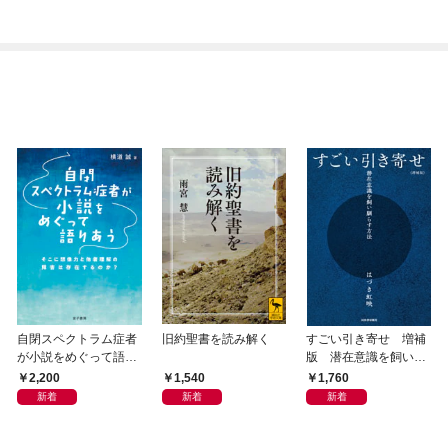
自閉スペクトラム症者
旧約聖書を読み解く
すごい引き寄せ 増補
が小説をめぐって語り
版 潜在意識を飼い馴
あう
らす方法
2,200
1,540
1,760
新着
新着
新着