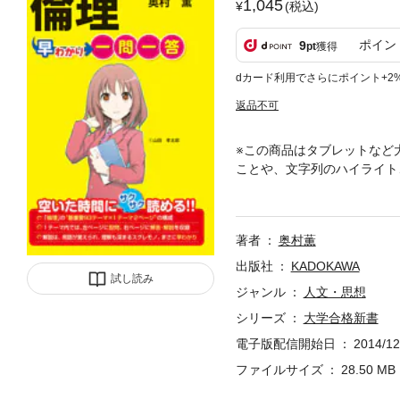
1,045
(税込)
ポイン
9
pt
獲得
dカード利用でさらにポイント+2
返品不可
※この商品はタブレットなど
ことや、文字列のハイライト
細かい知識が問われる「倫理
ー。１つのテーマは見開き２
全体像が一望できるスグレモ
著者
奥村薫
付属している赤色チェックシ
ご了承ください。
出版社
KADOKAWA
試し読み
ジャンル
人文・思想
シリーズ
大学合格新書
電子版配信開始日
2014/12
ファイルサイズ
28.50 MB