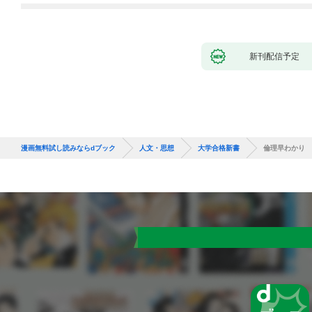
新刊配信予定
漫画無料試し読みならdブック
人文・思想
大学合格新書
倫理早わかり 