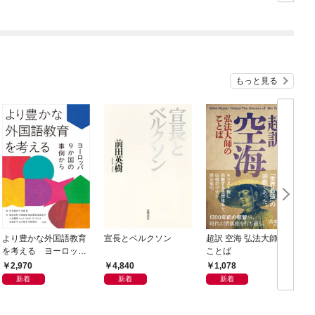
もっと見る
より豊かな外国語教育
宣長とベルクソン
超訳 空海 弘法大師の
を考える ヨーロッパ
ことば
9か国の事例から
2,970
4,840
1,078
新着
新着
新着