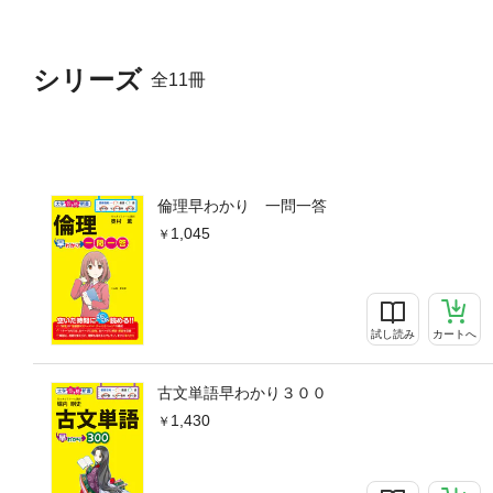
シリーズ
全11冊
倫理早わかり 一問一答
1,045
試し読み
カートへ
古文単語早わかり３００
1,430