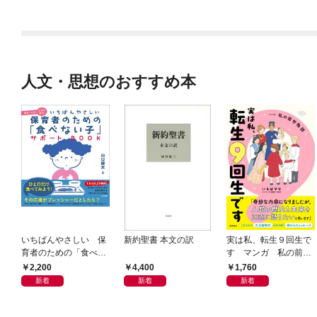
人文・思想のおすすめ本
いちばんやさしい 保
新約聖書 本文の訳
実は私、転生９回生で
育者のための「食べな
す マンガ 私の前世
い子」サポートＢＯＯ
物語
2,200
4,400
1,760
Ｋ 偏食・少食のお悩
新着
新着
新着
み解決！