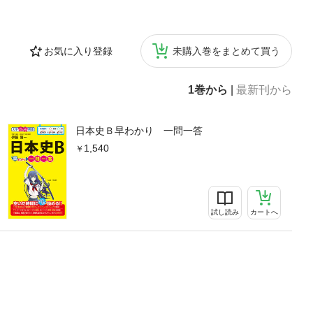
お気に入り登録
未購入巻をまとめて買う
1巻から
|
最新刊から
日本史Ｂ早わかり 一問一答
1,540
試し読み
カートへ