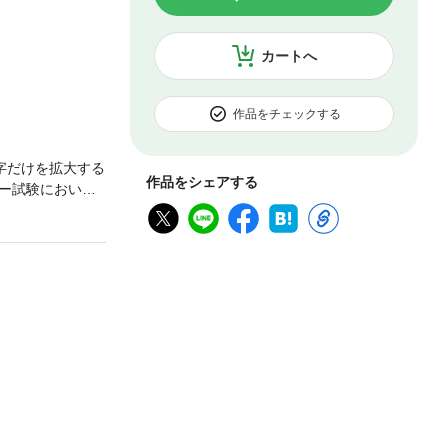
カートへ
作品をチェックする
字だけを拡大する
作品をシェアする
ー試験において
マで全範囲をカバ
、そのテーマの
籍には、紙書籍に
で、あらかじめ