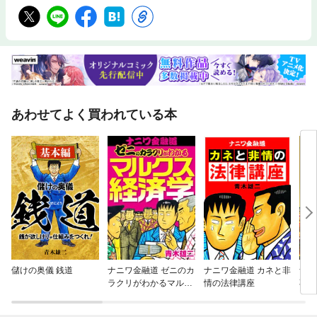
あわせてよく買われている本
儲けの奥儀 銭道
ナニワ金融道 ゼニのカ
ナニワ金融道 カネと非
ナニ
ラクリがわかるマルク
情の法律講座
不況
ス経済学
実学