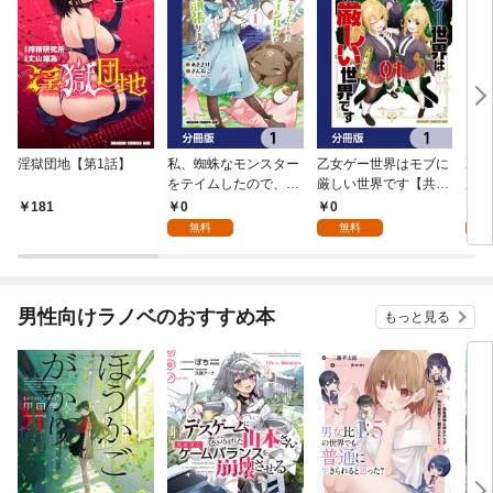
淫獄団地【第1話】
私、蜘蛛なモンスター
乙女ゲー世界はモブに
乙女
をテイムしたので、ス
厳しい世界です【共和
厳し
パイダーシルクで裁縫
国編】【分冊版】 1
国
0
0
8
181
を頑張ります！【分冊
無料
無料
試
版】 1
男性向けラノベのおすすめ本
もっと見る