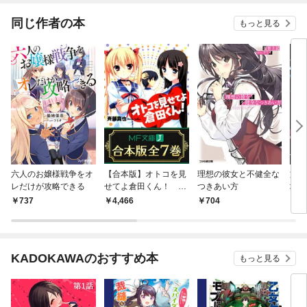
同じ作者の本
もっと見る
六人のお嬢様戦争をオ
【合本版】オトコを見
理想の彼女と不健全な
文官
レだけが攻略できる
せてよ倉田くん！ 全
つきあい方
場
7巻
737
4,466
704
1,
KADOKAWAのおすすめ本
もっと見る