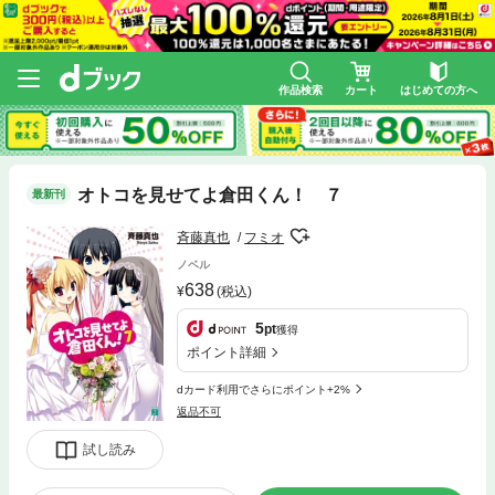
作品検索
カート
はじめての方へ
オトコを見せてよ倉田くん！ ７
最新刊
斉藤真也
フミオ
ノベル
638
(税込)
5
pt
獲得
ポイント詳細
dカード利用でさらにポイント+2%
返品不可
試し読み