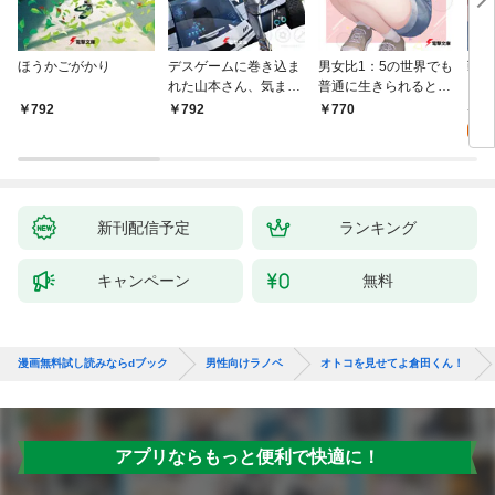
ほうかごがかり
デスゲームに巻き込ま
男女比1：5の世界でも
戦地
れた山本さん、気まま
普通に生きられると思
カシ
にゲームバランスを崩
った？ ～激重感情な
活を
8
792
792
770
壊させる【電子特別
彼女たちが無自覚男子
特典
試
版】
に翻弄されたら～
新刊配信予定
ランキング
キャンペーン
無料
漫画無料試し読みならdブック
男性向けラノベ
オトコを見せてよ倉田くん！
アプリならもっと便利で快適に！