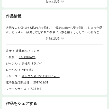
もっと見る
作品情報
大切な人を傷つける己の力を恐れて、優樹の前から姿を消してしまった愛
衣。どうやら、猫鬼と呼ばれ妖の社会に反旗を翻そうとしている初音と一
緒にいるらしい。愛衣を取り戻すため、優樹、小夜、ありす、久遠、そら
――これまで、優樹を支えた、仲間たちが立ち上がる。妖を殺す“神喰
い”を身に宿しながらも妖を婚約者にした優樹の、命をかけた戦いが始ま
る！ もちろん、ふたまたダメ男の十八番、ダブルブッキングデートも健
著者
斉藤真也
フミオ
在！ 愛衣と小夜はもちろん、全員と同じ日にデートすることになった優
出版社
KADOKAWA
樹の運命は！？ ハーレムエンドを目指して今こそオトコを見せてよ、倉
田くん！
ジャンル
男性向けラノベ
レーベル
MF文庫J
シリーズ
オトコを見せてよ倉田くん！
電子版配信開始日
2017/12/31
ファイルサイズ
7.93 MB
作品をシェアする