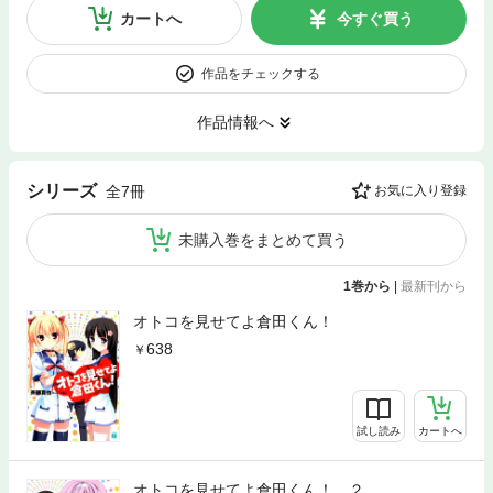
カートへ
今すぐ買う
作品をチェックする
作品情報へ
シリーズ
全7冊
お気に入り登録
未購入巻をまとめて買う
1巻から
|
最新刊から
オトコを見せてよ倉田くん！
638
試し読み
カートへ
オトコを見せてよ倉田くん！ ２