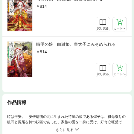
814
試し読み
カートへ
晴明の娘 白狐姫、皇太子にみそめられる
814
試し読み
カートへ
作品情報
時は平安。 安倍晴明の元に生まれた待望の娘である煌子は、祖母譲りの
狐耳と尻尾を持つ妖狐であった。家族の愛を一身に受け、好奇心旺盛でお
てんばに育った煌子は、気付けば様々な騒動の渦中に。 男装して陰陽寮
を見学したり、鞍馬の大天狗に求婚されたり、五節の舞姫に選出された