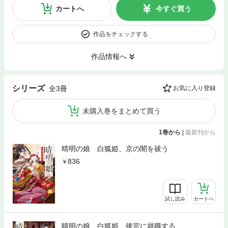
カートへ
今すぐ買う
作品をチェックする
作品情報へ
シリーズ
全3冊
お気に入り登録
未購入巻をまとめて買う
1巻から
|
最新刊から
晴明の娘 白狐姫、京の闇を祓う
836
試し読み
カートへ
晴明の娘 白狐姫、後宮に就職する