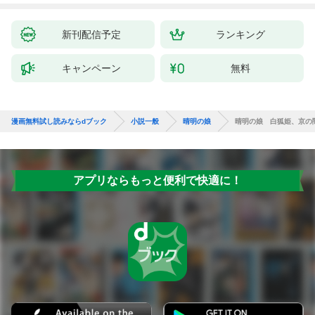
新刊配信予定
ランキング
キャンペーン
無料
漫画無料試し読みならdブック
小説一般
晴明の娘
晴明の娘 白狐姫、京の
アプリならもっと便利で快適に！