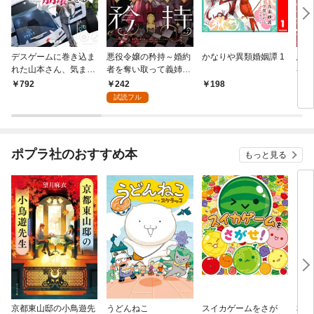
デスゲームに巻き込ま
悪役令嬢の矜持～婚約
かなりや異類婚姻譚 1
悪役
れた山本さん、気まま
者を奪い取って義姉を
者を
にゲームバランスを崩
追い出した私は、どう
追い
242
792
198
7
壊させる【電子特別
やら今から破滅するよ
やら
試読フル
版】
うです。～（コミッ
うで
ク）【分冊版】 1
ク）
ポプラ社のおすすめ本
もっと見る
京都東山邸の小鳥遊先
うどんねこ
スイカゲームをさが
本所