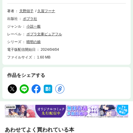
り。 騒動のかたわら式神を増やし、困難を乗り越え、やがて無比の美貌
と妖力を持つ「白狐姫」として都にその名を知られるようになるが！？
著者
天野頌子
久賀フーナ
出版社
ポプラ社
ジャンル
小説一般
レーベル
ポプラ文庫ピュアフル
シリーズ
晴明の娘
電子版配信開始日
2024/04/04
ファイルサイズ
1.60 MB
作品をシェアする
あわせてよく買われている本