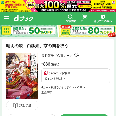
作品検索
カート
はじめての方へ
晴明の娘 白狐姫、京の闇を祓う
天野頌子
久賀フーナ
836
(税込)
7
pt
獲得
ポイント詳細
dカード利用でさらにポイント+2%
返品不可
試し読み