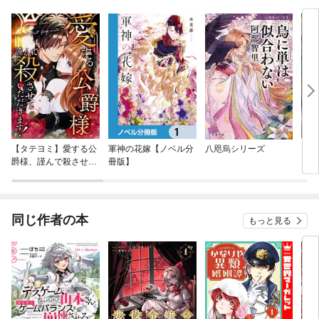
【タテヨミ】愛する公
軍神の花嫁【ノベル分
八咫烏シリーズ
よろ
爵様、謹んで殺させて
冊版】
いただきます！
同じ作者の本
もっと見る