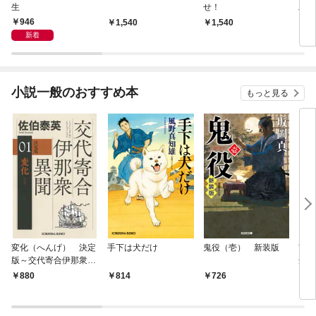
生
せ！
工く
りの
946
1,540
1,540
9
新着
小説一般のおすすめ本
もっと見る
変化（へんげ） 決定
手下は犬だけ
鬼役（壱） 新装版
南町
版～交代寄合伊那衆異
舟の
聞（1）～
880
814
726
9