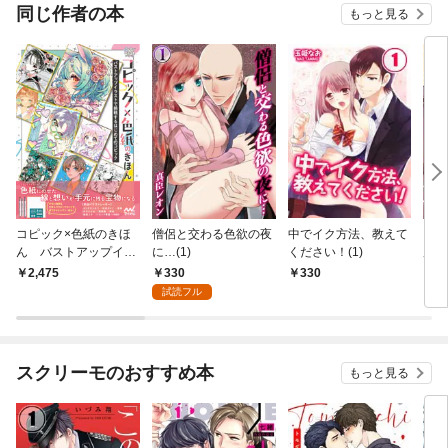
同じ作者の本
もっと見る
コピック×色紙のきほ
僧侶と交わる色欲の夜
中でイク方法、教えて
【フ
ん バストアップイラ
に…(1)
ください！(1)
歳、
ストで挑戦するはじめ
めま
330
2,475
330
1
てのコピック
試読フル
スクリーモのおすすめ本
もっと見る