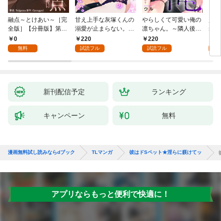
融点～とけあい～［完
甘え上手な灰塚くんの
やらしくて可愛い俺の
資産
全版］【分冊版】第1
溺愛が止まらない。純
凛ちゃん。～隣人後輩
装御
話
情で、健気で…絶倫！
くんのイキすぎた執着
イジ
0
220
220
1
(1)
にハメ堕とされる～(1)
感じ
無料
試読フル
試読フル
試
【電
き】
新刊配信予定
ランキング
キャンペーン
無料
漫画無料試し読みならdブック
TLマンガ
彼はドSペット★淫らに躾けてッ
アプリならもっと便利で快適に！