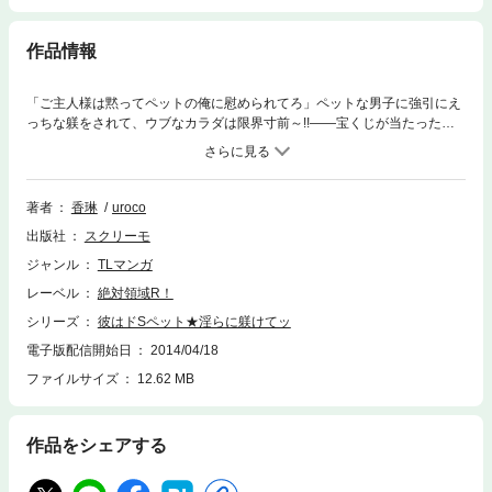
作品情報
「ご主人様は黙ってペットの俺に慰められてろ」ペットな男子に強引にえ
っちな躾をされて、ウブなカラダは限界寸前～!!――宝くじが当たった由
莉はかわいい犬を飼おうとペットショップへ。ところがそのペットショッ
プで押し売られたのは、犬ではなく、なんと「ペット男子」!しかもお店で
は優しかったはずのペットは、連れて帰るとドSに豹変!玄関先で突然処女
を奪われて…!?
著者
香琳
uroco
出版社
スクリーモ
ジャンル
TLマンガ
レーベル
絶対領域R！
シリーズ
彼はドSペット★淫らに躾けてッ
電子版配信開始日
2014/04/18
ファイルサイズ
12.62 MB
作品をシェアする