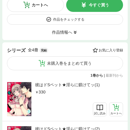
カートへ
今すぐ買う
作品をチェックする
作品情報へ
全4冊
シリーズ
お気に入り登録
完結
未購入巻をまとめて買う
1巻から
|
最新刊から
彼はドSペット★淫らに躾けてッ(1)
330
試し読み
カートへ
彼はドSペット★淫らに躾けてッ(2)