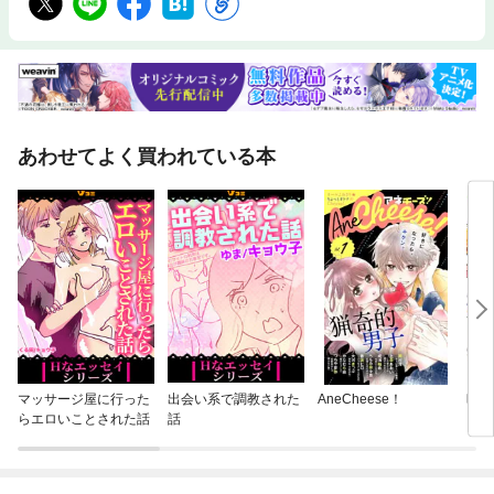
あわせてよく買われている本
マッサージ屋に行った
出会い系で調教された
AneCheese！
時間
らエロいことされた話
話