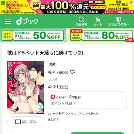
作品検索
カート
はじめての方へ
彼はドSペット★淫らに躾けてッ(2)
完結
香琳
uroco
マンガ
330
(税込)
3
pt
獲得
ポイント詳細
dカード利用でさらにポイント+2%
返品不可
試し読み