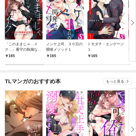
「このままじゃ…イ
ノンケ上司、３０日の
トモダチ・エンゲージ
前略
ク…」看守の執拗な身
開発メソッド１
１
女に
体検査【分冊版】１
165
165
165
1
TLマンガのおすすめ本
もっと見る