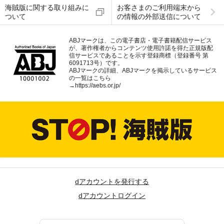
海賊版に関する取り組みに
お客さまのご利用端末から
ついて
の情報の外部送信について
ABJマークは、この電子書店・電子書籍配信サービス
が、著作権者からコンテンツ使用許諾を得た正規版配
信サービスであることを示す登録商標（登録番号 第
6091713号）です。
ABJマークの詳細、ABJマークを掲示しているサービス
の一覧はこちら
→
https://aebs.or.jp/
dアカウントを発行する
dアカウントログイン