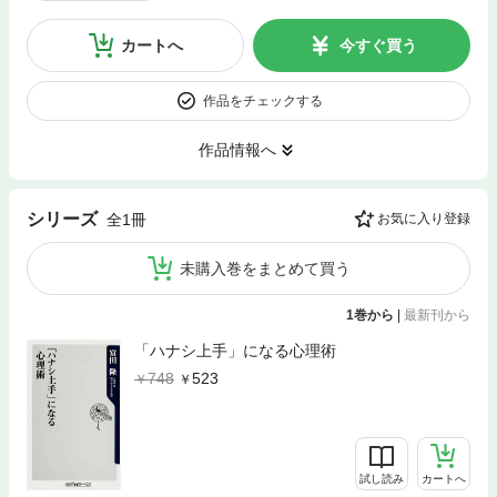
カートへ
今すぐ買う
作品をチェックする
作品情報へ
シリーズ
全1冊
お気に入り登録
未購入巻をまとめて買う
1巻から
|
最新刊から
「ハナシ上手」になる心理術
748
523
試し読み
カートへ