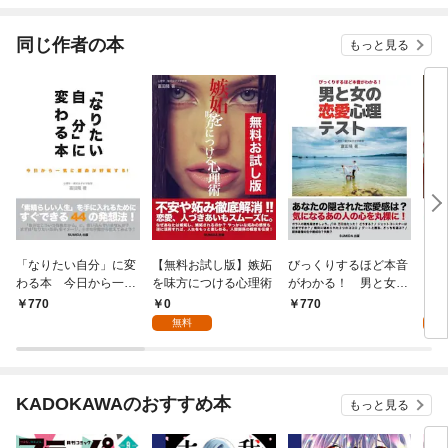
同じ作者の本
もっと見る
「なりたい自分」に変
【無料お試し版】嫉妬
びっくりするほど本音
【無
わる本 今日から一気
を味方につける心理術
がわかる！ 男と女の
ク
に運命が好転する！
恋愛心理テスト
心理
0
0
770
770
密
無料
KADOKAWAのおすすめ本
もっと見る