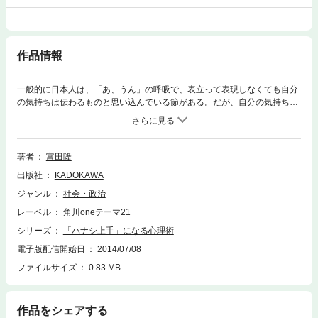
作品情報
一般的に日本人は、「あ、うん」の呼吸で、表立って表現しなくても自分
の気持ちは伝わるものと思い込んでいる節がある。だが、自分の気持ちや
意見をきちんと伝え、相手の感情や意思を受け取るためには、それなりの
努力とテクニックが必要だ。「なぜ自分の話が伝わらないのか」という疑
問に的確に答える、デキる人になるための、画期的コミュニケーション術
が登場！
著者
富田隆
出版社
KADOKAWA
ジャンル
社会・政治
レーベル
角川oneテーマ21
シリーズ
「ハナシ上手」になる心理術
電子版配信開始日
2014/07/08
ファイルサイズ
0.83 MB
作品をシェアする