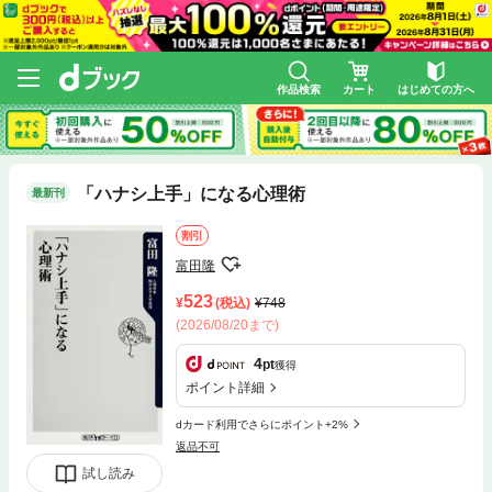
作品検索
カート
はじめての方へ
「ハナシ上手」になる心理術
最新刊
割引
富田隆
523
(税込)
748
(2026/08/20まで)
4
pt
獲得
ポイント詳細
dカード利用でさらにポイント+2%
返品不可
試し読み