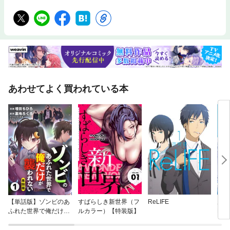
あわせてよく買われている本
【単話版】ゾンビのあ
すばらしき新世界（フ
ReLIFE
空母
ふれた世界で俺だけが
ルカラー）【特装版】
ME
襲われない（フルカラ
ー）