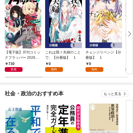
【電子版】月刊コミッ
これは我々夫婦のこと
チェンジリベンジ【分
チェ
クフラッパー 2026年9
で、【分冊版】 1
冊版】 1
月号
730
0
0
7
新着
無料
無料
試
社会・政治のおすすめ本
もっと見る