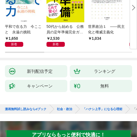
平和で在る力 今ここ
50代から始める 公務
世界政治１ ――民主
「力
と 永遠の挑戦
員の定年準備完全ガイ
化と権威主義化
く 
ド
1,650
2,530
1,
1,034
新着
新着
新刊配信予定
ランキング
キャンペーン
無料
漫画無料試し読みならdブック
社会・政治
「ハナシ上手」になる心理術
「
アプリならもっと便利で快適に！