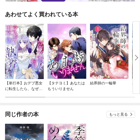
あわせてよく買われている本
【単行本】おデブ悪女
【タテヨミ】あなたは
結界師の一輪華
バッ
に転生したら、なぜか
もういりません
ロイ
ラスボス王子様に執着
今世
されています
りが
てく
OMI
同じ作者の本
もっと見る