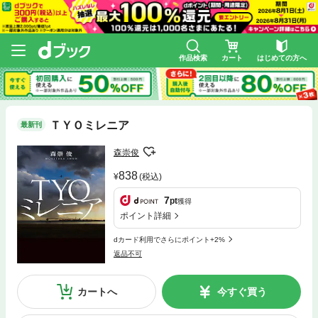
作品検索
カート
はじめての方へ
ＴＹＯミレニア
最新刊
森崇俊
838
(税込)
7
pt
獲得
ポイント詳細
dカード利用でさらにポイント+2%
返品不可
カートへ
今すぐ買う