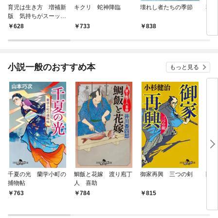
育児は生き方 増補新
キクリ 蛇神降臨
壊れし者たちの季節
朝の
版 気持ちがスーッと
楽になる母乳育児入門
628
733
838
6
小説一般のおすすめ本
もっと見る
千夏の光 蘭学小町の
鯛飯と花嫁 渡り庖丁
御家再興 三つの剣
降格
捕物帖
人 喜助
763
784
815
7