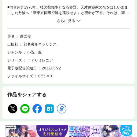
■内容紹介1970年、後の都知事となる鈴野、天才建築家の名をほしいまま
にした丹波へ「新東京国際空港を建設せよ」と密命が下る。それは、期せ
ずして江戸開府から繋がる千年都市へのかけはしとなった。臨海地区の埋
め立て、お台場への企業誘致、ゲートブリッジの建造……、遂に最後の
「島」の完成が目前に迫る――。都市伝説のごとく語られてきた臨海地区
開発の真の企み、東京の発展に心血注ぐ男たちを描ききった都市開発スペ
著者
森崇俊
クタクル。■著者紹介森崇 俊（もりたか しゅん）1955年、東京生まれ。
出版社
幻冬舎ルネッサンス
横浜国立大学経済学部経済学科卒業。不動産鑑定士資格取得。1992年、
（株）プロパストを創業し、代表取締役に就任、業容を拡大する。2006
ジャンル
小説一般
年、ジャスダック証券取引所上場を果たす。レゾンデパン大磯、オリゾン
シリーズ
ＴＹＯミレニア
マーレ、ガレリアグランデ、ガレリアサーラ、ブリリアマーレ有明などの
マンションを供給。2011年、会社を引退し文筆業に転身。本書と同時に
電子版配信開始日
2012/05/22
『季節、めくり』を執筆、刊行。
ファイルサイズ
0.55 MB
作品をシェアする