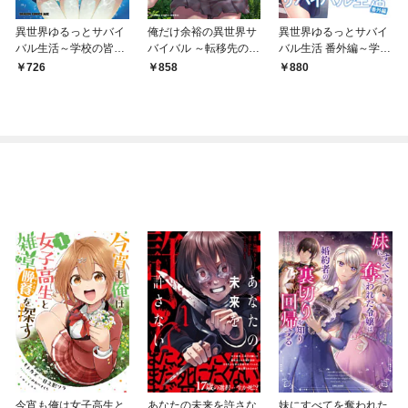
異世界ゆるっとサバイ
俺だけ余裕の異世界サ
異世界ゆるっとサバイ
バル生活～学校の皆と
バイバル ～転移先の無
バル生活 番外編～学校
異世界の無人島に転移
人島で楽しむハーレム
の皆と異世界の無人島
726
858
880
したけど俺だけ楽勝で
ライフ～ (1)
に転移したけど俺だけ
す～(1)
楽勝です～１【電子版
限定特典SS付き】
今宵も俺は女子高生と
あなたの未来を許さな
妹にすべてを奪われた