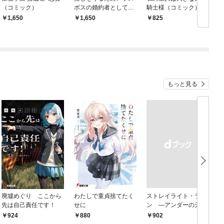
（コミック）
ボスの婚約者として頑
騎士様（コミック）１
張ります！１
￥1,650
￥1,650
￥825
￥
もっと見る
廃墟めぐり ここから
わたしで童貞捨てたく
ストレイライト・ラ
先は自己責任です！
せに
ン ―アンダーの天使
と死に損ないの反逆者
924
880
￥902
￥
―