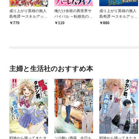
成り上がり英雄の無人
俺だけ余裕の異世界サ
成り上がり英雄の無人
島奇譚 〜スキルアップ
バイバル ～転移先の無
島奇譚 〜スキルアップ
と万能アプリで美少女
人島で楽しむハーレム
と万能アプリで美少女
770
110
880
たちと快適サバイバ
ライフ～ 【連載版】１
たちと快適サバイバ
ル〜（コミック）１
前半
ル〜【電子版特典付】
1
主婦と生活社のおすすめ本
戦地から帰ってきたタ
ソロ酔い酒場 今日も
戦地から帰ってきたタ