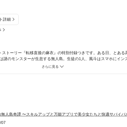
ト詳細
%
トストーリー『転移直後の麻衣』の特別付録つきです。ある日、とある
は謎のモンスターが生息する無人島。生徒の1人、風斗はスマホにイン
で、まるでゲームの中の様に過酷な島での生活を快適にできると気づく
を乗り越え帰還を目指す、ハーレムでサバイバルな英雄譚が幕を開ける
の無人島奇譚 〜スキルアップと万能アプリで美少女たちと快適サバイバ
/07