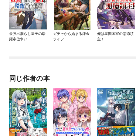
最強出涸らし皇子の暗
ガチャから始まる錬金
俺は星間国家の悪徳領
躍帝位争い
ライフ
主！
同じ作者の本