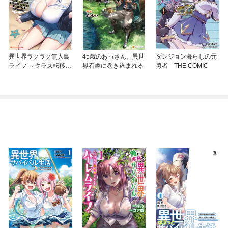
異世界ラクラク無人島
45歳のおっさん、異世
ダンジョン暮らしの元
ライフ ～クラス転移で
界召喚に巻き込まれる
勇者 THE COMIC
クラフト能力を選んだ
俺だけが、美少女たち
とスローライフを送れ
るっぽい～