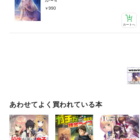
ル〜４
990
カートへ
あわせてよく買われている本