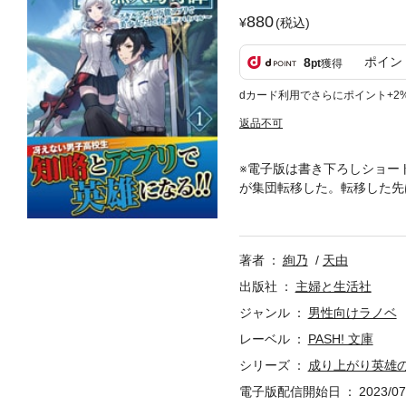
880
(税込)
ポイン
8
pt
獲得
dカード利用でさらにポイント+2
返品不可
※電子版は書き下ろしショー
が集団転移した。転移した先
た謎のアプリを活用すること
た美少女たちと、数多の試練
著者
絢乃
天由
出版社
主婦と生活社
ジャンル
男性向けラノベ
レーベル
PASH! 文庫
シリーズ
成り上がり英雄
電子版配信開始日
2023/07