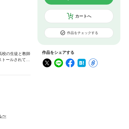
カートへ
作品をチェックする
作品をシェアする
高校の生徒と教師
ストールされてい
──。仲間になっ
！
ル〜