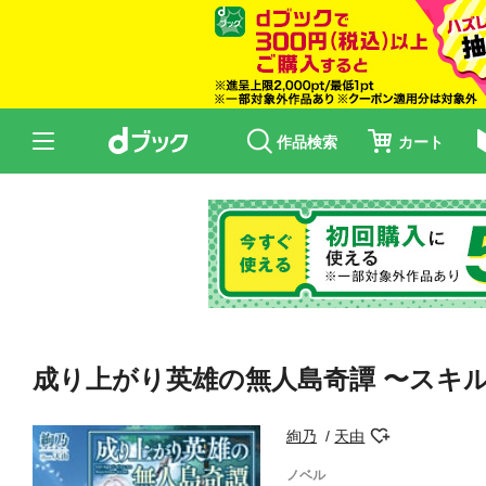
作品検索
カート
成り上がり英雄の無人島奇譚 〜スキ
絢乃
天由
ノベル