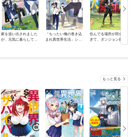
家を追い出されました
「ちったい俺の巻き込
住んでる場所が田舎す
が、元気に暮らしてい
まれ異世界生活」シリ
ぎて、ダンジョン探索
ます
ーズ
者が俺一人なんだが？
もっと見る