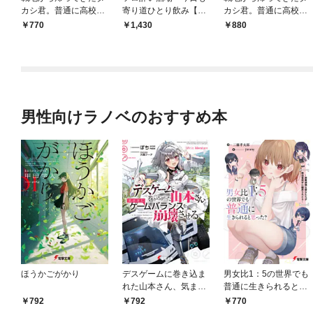
カシ君。普通に高校生
寄り道ひとり飲み【電
カシ君。普通に高校生
活を送りたい（コミッ
子版特典付】１
活を送りたい【電子版
770
1,430
880
ク）【電子版特典付】
特典付】１
１
男性向けラノベのおすすめ本
ほうかごがかり
デスゲームに巻き込ま
男女比1：5の世界でも
れた山本さん、気まま
普通に生きられると思
にゲームバランスを崩
った？ ～激重感情な
792
792
770
壊させる【電子特別
彼女たちが無自覚男子