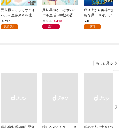
異世界らくらくサバイ
異世界ゆるっとサバイ
成り上がり英雄の無人
バル～生存スキル強者
バル生活～学校の皆と
島奇譚 〜スキルアップ
の俺が美少女四人と暮
異世界の無人島に転移
と万能アプリで美少女
792
836
418
0
らす無人島生活～
したけど俺だけ楽勝で
たちと快適サバイバ
試読フル
割引
無料
（１）
す～(ブレイブ文庫)1
ル〜〈試し読み増量
版〉１
もっと見る
獄都事変 拾遺噺 -悪食-
推しを守るため、ラス
私の主人は大きな犬系