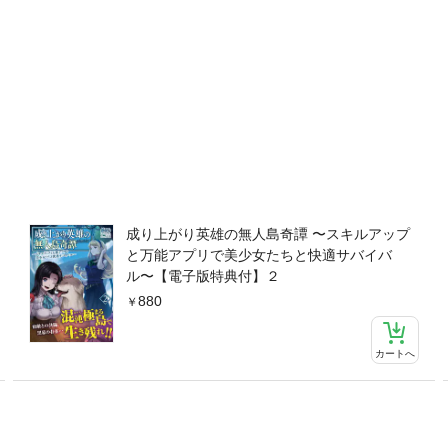
成り上がり英雄の無人島奇譚 〜スキルアップ
と万能アプリで美少女たちと快適サバイバ
ル〜【電子版特典付】２
880
カートへ