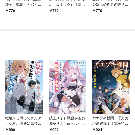
雑草（晩餐）を探す
い（コミック）【電子
令嬢は婚約者の裏切り
（コミック）１【電子
版特典付】１
を知り回帰する（コミ
770
770
770
版特典付】
ック）【電子版特典
付】１
戦地から帰ってきたタ
砂上メイド戦艦喫茶あ
ヤエブキ機関 千万丈
カシ君。普通に高校生
ぽかりぷちゅへようこ
塔踏破録１【電子特別
活を送りたい【電子版
そ
版】
880
902
924
特典付】１