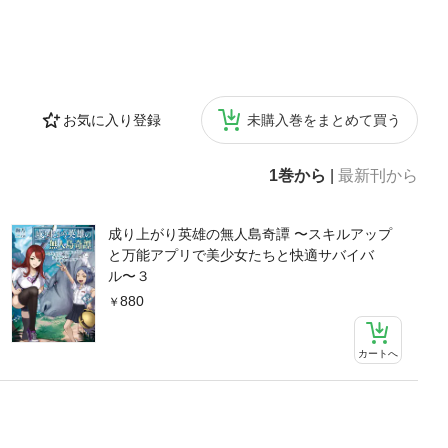
お気に入り登録
未購入巻をまとめて買う
1巻から
|
最新刊から
成り上がり英雄の無人島奇譚 〜スキルアップ
と万能アプリで美少女たちと快適サバイバ
ル〜３
880
カートへ