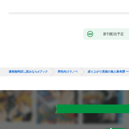
版】
に翻弄されたら～
新刊配信予定
漫画無料試し読みならdブック
男性向けラノベ
成り上がり英雄の無人島奇譚 