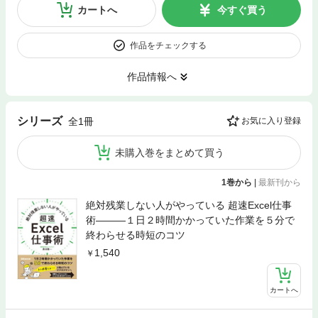
カートへ
今すぐ買う
作品をチェックする
作品情報へ
シリーズ
全1冊
お気に入り登録
未購入巻をまとめて買う
1巻から
|
最新刊から
絶対残業しない人がやっている 超速Excel仕事
術―――１日２時間かかっていた作業を５分で
終わらせる時短のコツ
1,540
カートへ