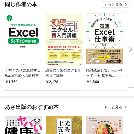
OMI
同じ作者の本
もっと見る
今すぐ実務に直結する
課長のためのエクセル
絶対残業しない人がや
10
Excel効率化の教科書
再入門講座
っている 超速Excel仕
げる
事術―――１日２時間
術
1,760
2,178
1,540
1,
かかっていた作業を５
分で終わらせる時短の
コツ
あさ出版のおすすめ本
もっと見る