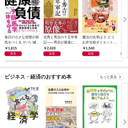
毎日の小さな習慣が病
光秀と秀吉の十五年軍
魔法の比率は３:２:１
言い
気をつくる ヤバい健康
記――秀吉が最後に対
お弁当箱ダイエット―
のに
負債
峙したのは、明智光秀
―毎日楽しく食べて痩
が知
1,815
2,420
1,540
1,
の「原像」だった
せる１１６レシピ
方」
新着
新着
新着
ビジネス・経済のおすすめ本
もっと見る