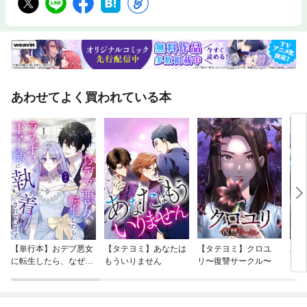
に便利で簡単・３つ以上の切り口でまとめるものも数秒でできる・販売デ
ータをもとに「商品ごとの売上（購入金額）」をまとめよう・「日付」を
横に並べて表示しよう・「桁区切りのカンマ」を表示しよう３．もうイラ
イラしない！ エラーを防ぐときの３つの注意点を知ろう・スムーズに使
うためには「お約束」がある●第３章 ピボットテーブルの「５大機能」
を活用しよう●第４章 ピボットテーブルを実務に役立てよう●第５章 そ
の他の「編集」テクニックを使って、ムダな時間をなくそう●第６章 ま
あわせてよく買われている本
だまだある時短ワザ、「書式設定」テクニック■著者 奥谷隆一※本書は、
Windows10およびExcel2013がインストールされたパソコンをもとに解説
しています。
【単行本】おデブ悪女
【タテヨミ】あなたは
【タテヨミ】クロユ
バッ
に転生したら、なぜか
もういりません
リ〜復讐サークル〜
ロイ
ラスボス王子様に執着
今世
されています
りが
てく