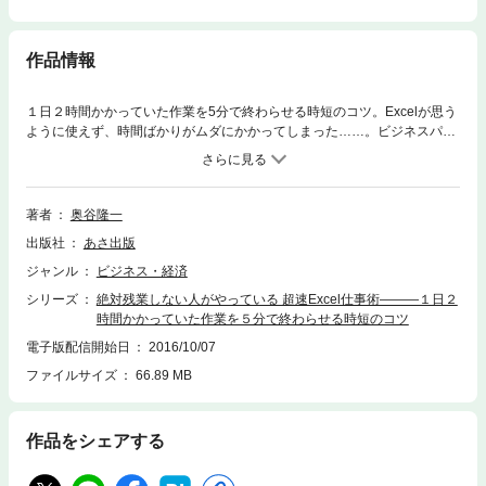
作品情報
１日２時間かかっていた作業を5分で終わらせる時短のコツ。Excelが思う
ように使えず、時間ばかりがムダにかかってしまった……。ビジネスパー
ソンなら誰もがそんな経験をしたことがあるでしょう。Excelを使って効
率良く作業するためには、どこに時間がかかるか、そのプロセスを知るこ
とです。それができずに悩みながら使っているから、時間だけがなくなっ
てき、「また終電だよ…」という事態になってしまうのです。本書では、
著者
奥谷隆一
絶対残業しない人がやっている、作業効率の良いExcelの時短ワザを解説
出版社
あさ出版
しました。Excel初心者でも理解しやすいよう、できるだけ平易な言葉選
び、手順を示してありますので、ぜひ有効にご活用ください。■目次 ・は
ジャンル
ビジネス・経済
じめに・本書の使い方●第１章 絶対残業しない人は、こんな視点でExcel
シリーズ
絶対残業しない人がやっている 超速Excel仕事術―――１日２
を有効活用している１．作業効率のアップが第一、「使うこと」を目的に
時間かかっていた作業を５分で終わらせる時短のコツ
していない・工夫をしないでコピペや手入力を繰り返すから長時間
に、、、２．時短のコツが、「編集」と「書式設定」にあることを知って
電子版配信開始日
2016/10/07
いる・どこにムダな時間を費やしているのかを自覚しよう・【編集】と
ファイルサイズ
66.89 MB
【書式設定】を同時に効率化できる「ポピットテーブル」をマスターしよ
う３．他部門からの評価もアップ、昇給や昇進のきっかけに・会議中でも
数秒でデータをサッと切り替え、よりスピーディーに対応できる●第２
作品をシェアする
章 大量のデータを上手に取り扱う「ピボットテーブル」の基本を知る
１．数式や関数を使わず、基本は「マウス操作」だけ・「ドラッグ＆ドロ
ップ」だけで操作できる２．複数の項目ごとにデータを作り替えたいとき