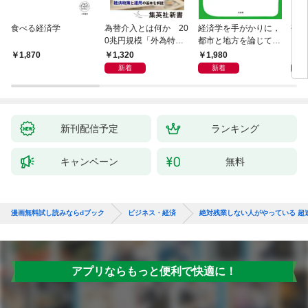
食べる経済学
為替介入とは何か 20
経済学を手がかりに，
研究
0兆円規模「外為特
都市と地方を論じてみ
会」が生まれた謎
よう
1,320
1,980
5,
1,870
新着
新着
新刊配信予定
ランキング
キャンペーン
無料
漫画無料試し読みならdブック
ビジネス・経済
絶対残業しない人がやっている 超
アプリならもっと便利で快適に！