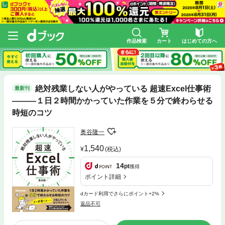
作品検索
カート
はじめての方へ
絶対残業しない人がやっている 超速Excel仕事術
最新刊
―――１日２時間かかっていた作業を５分で終わらせる
時短のコツ
奥谷隆一
1,540
(税込)
14
pt
獲得
ポイント詳細
dカード利用でさらにポイント+2%
返品不可