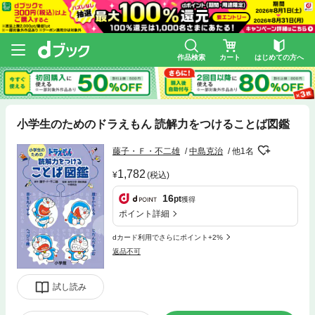
作品検索
カート
はじめての方へ
小学生のためのドラえもん 読解力をつけることば図鑑
藤子・Ｆ・不二雄
中島克治
他1名
1,782
(税込)
16
pt
獲得
ポイント詳細
dカード利用でさらにポイント+2%
返品不可
試し読み