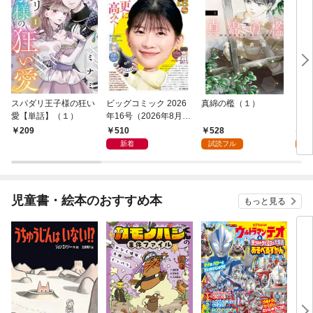
スパダリ王子様の狂い
ビッグコミック 2026
真綿の檻（１）
こん
愛【単話】（１）
年16号（2026年8月7
（１
日発売）
510
528
5
209
新着
試読フル
試
児童書・絵本のおすすめ本
もっと見る