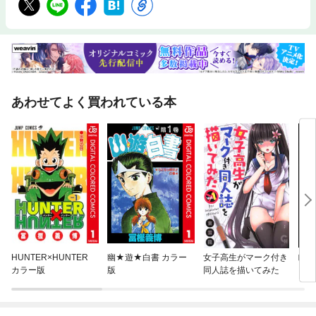
あわせてよく買われている本
HUNTER×HUNTER
幽★遊★白書 カラー
女子高生がマーク付き
眠れ
カラー版
版
同人誌を描いてみた
い 
話