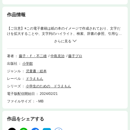
作品情報
【ご注意】※この電子書籍は紙の本のイメージで作成されており、文字だ
けを拡大することや、文字列のハイライト、検索、辞書の参照、引用など
の機能が使用できません。お手持ちの端末で立ち読みファイルをご確認い
ただくことをお勧めします。ドラえもんのマンガとひみつ道具で、楽しく
学べる！ドラえもんやのび太くんは、このときどんな気持ちなのかな？こ
の気持ちをことばにすると何だろう？ドラえもんのマンガで主人公の気持
著者
藤子・Ｆ・不二雄
中島克治
藤子プロ
ちを読み解く練習から、実際に入試で出される読解表現を、麻布中学校の
出版社
小学館
中島克治先生が解説。確実に語彙力と読解力が身につきます。【本書の特
徴】◎総ルビ、ドラえもんのマンガで、1年生から楽しく読める！◎読解文
ジャンル
児童書・絵本
を読むための、語彙力がつく！◎登場人物の気持ちを読み取り、表現する
レーベル
ドラえもん
力がつく！【もくじ】第1章 なかまのことば （読解の基礎となる気持
ちや様子を表すことばに触れよう）第2章 くらしのことば（文章を読む
シリーズ
小学生のための ドラえもん
ために必要な身のまわりのことばを身につけよう）第3章 ペアになるこ
電子版配信開始日
2024/02/21
とば（読解文でよく使われる反対語と同音異義語を学ぼう）第4章 気の
ファイルサイズ
- MB
きいたことば（慣用句やことわざを身につけ、ことばの幅をひろげよう）
第5章 ことばで伝える（まんがを通して、思考の言語化に挑戦しよう）
第6章 ことばを読み取る（まんがや文学作品から心情表現を読み取ろ
う）※この作品はカラーです。
作品をシェアする