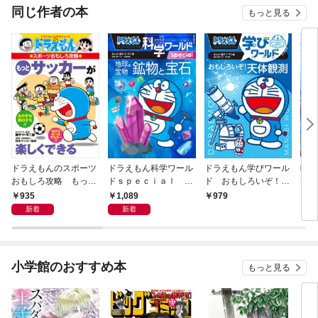
同じ作者の本
もっと見る
ドラえもんのスポーツ
ドラえもん科学ワール
ドラえもん学びワール
映画
おもしろ攻略 もっと
ドｓｐｅｃｉａｌ 地
ド おもしろいぞ！天
び太
サッカーが楽しくでき
球の宝物 鉱物と宝石
体観測
935
1,089
979
8
る
新着
新着
小学館のおすすめ本
もっと見る