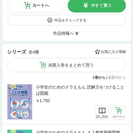
カートへ
今すぐ買う
作品をチェックする
作品情報へ
シリーズ
全4冊
お気に入り登録
未購入巻をまとめて買う
1巻から
|
最新刊から
小学生のためのドラえもん 読解力をつけること
ば図鑑
1,782
試し読み
カートへ
小学生のためのドラえもん ４７都道府県図鑑